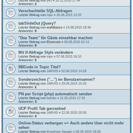
Letzter Beitrag von
yks
«
20.11.2015 17:54
Antworten:
2
Verschachtelte SQL-Abfragen
Letzter Beitrag von
mps
«
26.08.2015 12:33
tabSlideOut jQuery?
Letzter Beitrag von
waldkatze
«
14.08.2015 18:46
Antworten:
9
"Das Team" für Gäste einsehbar machen
Letzter Beitrag von
Elsensee
«
09.08.2015 02:13
Antworten:
9
Mit If-Abfrage Style verändern
Letzter Beitrag von
mps
«
07.06.2015 16:10
Antworten:
5
BBCode in Topic Titel?
Letzter Beitrag von
JARVIS
«
02.06.2015 14:28
Sonderzeichen ("...") im Benutzernamen?
Letzter Beitrag von
JARVIS
«
29.05.2015 16:33
Antworten:
2
PN per Script (php) automatisch senden
Letzter Beitrag von
befubo
«
21.05.2015 17:33
Antworten:
3
UCP Profil Tab gecrashed
Letzter Beitrag von
JARVIS
«
22.05.2015 20:26
Antworten:
4
Online-Status verbergen => Auch andere User nicht mehr
sehen
Letzter Beitrag von
Knowhow-Sauger
«
05.05.2015 18:26