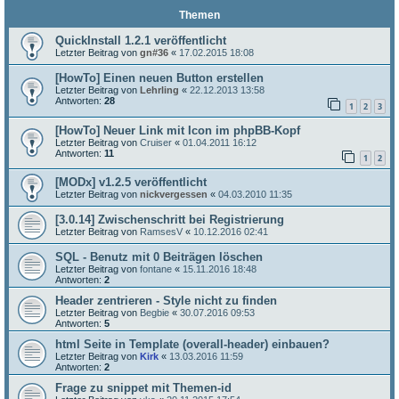
Themen
QuickInstall 1.2.1 veröffentlicht
Letzter Beitrag von
gn#36
«
17.02.2015 18:08
[HowTo] Einen neuen Button erstellen
Letzter Beitrag von
Lehrling
«
22.12.2013 13:58
Antworten:
28
1
2
3
[HowTo] Neuer Link mit Icon im phpBB-Kopf
Letzter Beitrag von
Cruiser
«
01.04.2011 16:12
Antworten:
11
1
2
[MODx] v1.2.5 veröffentlicht
Letzter Beitrag von
nickvergessen
«
04.03.2010 11:35
[3.0.14] Zwischenschritt bei Registrierung
Letzter Beitrag von
RamsesV
«
10.12.2016 02:41
SQL - Benutz mit 0 Beiträgen löschen
Letzter Beitrag von
fontane
«
15.11.2016 18:48
Antworten:
2
Header zentrieren - Style nicht zu finden
Letzter Beitrag von
Begbie
«
30.07.2016 09:53
Antworten:
5
html Seite in Template (overall-header) einbauen?
Letzter Beitrag von
Kirk
«
13.03.2016 11:59
Antworten:
2
Frage zu snippet mit Themen-id