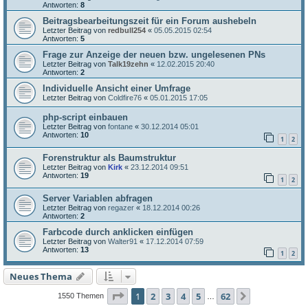
Antworten:
8
Beitragsbearbeitungszeit für ein Forum aushebeln
Letzter Beitrag von
redbull254
«
05.05.2015 02:54
Antworten:
5
Frage zur Anzeige der neuen bzw. ungelesenen PNs
Letzter Beitrag von
Talk19zehn
«
12.02.2015 20:40
Antworten:
2
Individuelle Ansicht einer Umfrage
Letzter Beitrag von
Coldfire76
«
05.01.2015 17:05
php-script einbauen
Letzter Beitrag von
fontane
«
30.12.2014 05:01
Antworten:
10
1
2
Forenstruktur als Baumstruktur
Letzter Beitrag von
Kirk
«
23.12.2014 09:51
Antworten:
19
1
2
Server Variablen abfragen
Letzter Beitrag von
regazer
«
18.12.2014 00:26
Antworten:
2
Farbcode durch anklicken einfügen
Letzter Beitrag von
Walter91
«
17.12.2014 07:59
Antworten:
13
1
2
Neues Thema
Seite
1
von
62
1
2
3
4
5
62
Nächste
1550 Themen
…