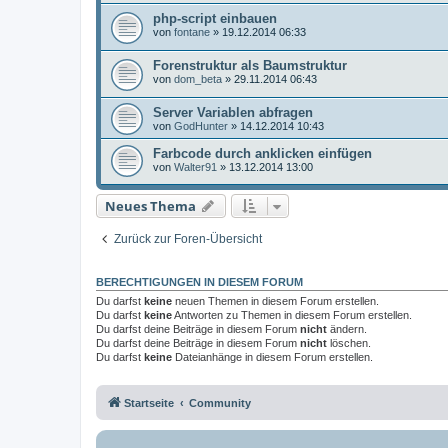
php-script einbauen
von
fontane
»
19.12.2014 06:33
Forenstruktur als Baumstruktur
von
dom_beta
»
29.11.2014 06:43
Server Variablen abfragen
von
GodHunter
»
14.12.2014 10:43
Farbcode durch anklicken einfügen
von
Walter91
»
13.12.2014 13:00
Neues Thema
Zurück zur Foren-Übersicht
BERECHTIGUNGEN IN DIESEM FORUM
Du darfst
keine
neuen Themen in diesem Forum erstellen.
Du darfst
keine
Antworten zu Themen in diesem Forum erstellen.
Du darfst deine Beiträge in diesem Forum
nicht
ändern.
Du darfst deine Beiträge in diesem Forum
nicht
löschen.
Du darfst
keine
Dateianhänge in diesem Forum erstellen.
Startseite
Community