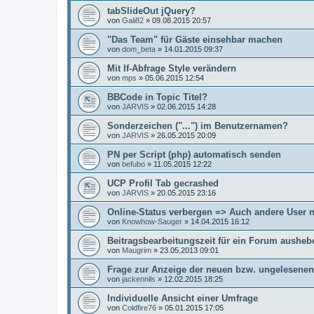
tabSlideOut jQuery?
von
Gali82
»
09.08.2015 20:57
"Das Team" für Gäste einsehbar machen
von
dom_beta
»
14.01.2015 09:37
Mit If-Abfrage Style verändern
von
mps
»
05.06.2015 12:54
BBCode in Topic Titel?
von
JARVIS
»
02.06.2015 14:28
Sonderzeichen ("...") im Benutzernamen?
von
JARVIS
»
26.05.2015 20:09
PN per Script (php) automatisch senden
von
befubo
»
11.05.2015 12:22
UCP Profil Tab gecrashed
von
JARVIS
»
20.05.2015 23:16
Online-Status verbergen => Auch andere User 
von
Knowhow-Sauger
»
14.04.2015 16:12
Beitragsbearbeitungszeit für ein Forum ausheb
von
Maugrim
»
23.05.2013 09:01
Frage zur Anzeige der neuen bzw. ungelesene
von
jackennils
»
12.02.2015 18:25
Individuelle Ansicht einer Umfrage
von
Coldfire76
»
05.01.2015 17:05