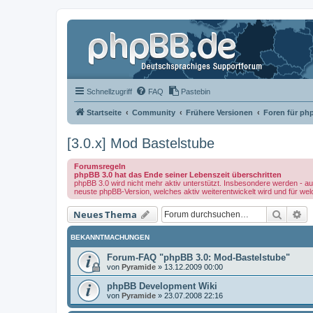
Schnellzugriff
FAQ
Pastebin
Startseite
Community
Frühere Versionen
Foren für ph
[3.0.x] Mod Bastelstube
Forumsregeln
phpBB 3.0 hat das Ende seiner Lebenszeit überschritten
phpBB 3.0 wird nicht mehr aktiv unterstützt. Insbesondere werden - au
neuste phpBB-Version, welches aktiv weiterentwickelt wird und für we
Suche
Er
Neues Thema
BEKANNTMACHUNGEN
Forum-FAQ "phpBB 3.0: Mod-Bastelstube"
von
Pyramide
»
13.12.2009 00:00
phpBB Development Wiki
von
Pyramide
»
23.07.2008 22:16