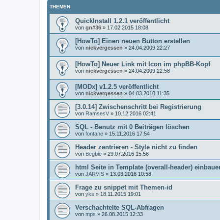
THEMEN
QuickInstall 1.2.1 veröffentlicht
von
gn#36
»
17.02.2015 18:08
[HowTo] Einen neuen Button erstellen
von
nickvergessen
»
24.04.2009 22:27
[HowTo] Neuer Link mit Icon im phpBB-Kopf
von
nickvergessen
»
24.04.2009 22:58
[MODx] v1.2.5 veröffentlicht
von
nickvergessen
»
04.03.2010 11:35
[3.0.14] Zwischenschritt bei Registrierung
von
RamsesV
»
10.12.2016 02:41
SQL - Benutz mit 0 Beiträgen löschen
von
fontane
»
15.11.2016 17:54
Header zentrieren - Style nicht zu finden
von
Begbie
»
29.07.2016 15:56
html Seite in Template (overall-header) einbau
von
JARVIS
»
13.03.2016 10:58
Frage zu snippet mit Themen-id
von
yks
»
18.11.2015 19:01
Verschachtelte SQL-Abfragen
von
mps
»
26.08.2015 12:33