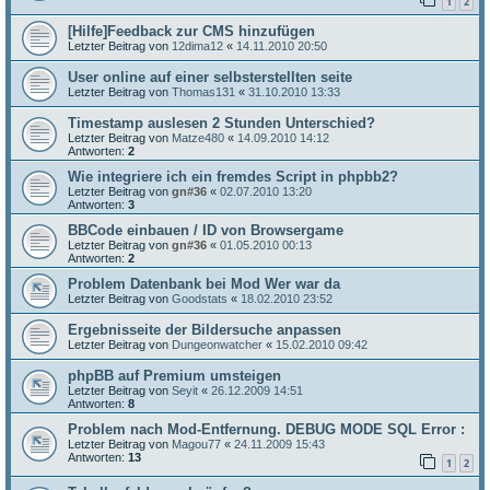
1
2
[Hilfe]Feedback zur CMS hinzufügen
Letzter Beitrag von
12dima12
«
14.11.2010 20:50
User online auf einer selbsterstellten seite
Letzter Beitrag von
Thomas131
«
31.10.2010 13:33
Timestamp auslesen 2 Stunden Unterschied?
Letzter Beitrag von
Matze480
«
14.09.2010 14:12
Antworten:
2
Wie integriere ich ein fremdes Script in phpbb2?
Letzter Beitrag von
gn#36
«
02.07.2010 13:20
Antworten:
3
BBCode einbauen / ID von Browsergame
Letzter Beitrag von
gn#36
«
01.05.2010 00:13
Antworten:
2
Problem Datenbank bei Mod Wer war da
Letzter Beitrag von
Goodstats
«
18.02.2010 23:52
Ergebnisseite der Bildersuche anpassen
Letzter Beitrag von
Dungeonwatcher
«
15.02.2010 09:42
phpBB auf Premium umsteigen
Letzter Beitrag von
Seyit
«
26.12.2009 14:51
Antworten:
8
Problem nach Mod-Entfernung. DEBUG MODE SQL Error :
Letzter Beitrag von
Magou77
«
24.11.2009 15:43
Antworten:
13
1
2