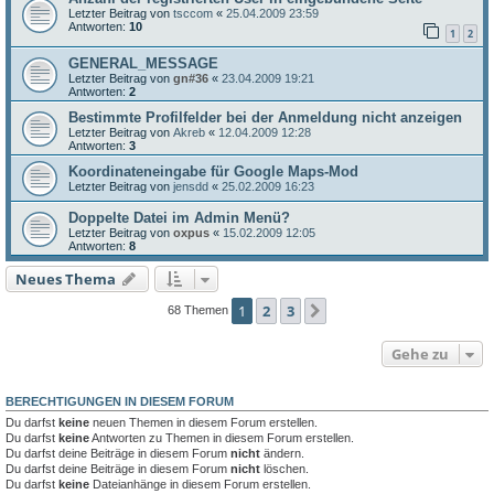
Letzter Beitrag von
tsccom
«
25.04.2009 23:59
Antworten:
10
1
2
GENERAL_MESSAGE
Letzter Beitrag von
gn#36
«
23.04.2009 19:21
Antworten:
2
Bestimmte Profilfelder bei der Anmeldung nicht anzeigen
Letzter Beitrag von
Akreb
«
12.04.2009 12:28
Antworten:
3
Koordinateneingabe für Google Maps-Mod
Letzter Beitrag von
jensdd
«
25.02.2009 16:23
Doppelte Datei im Admin Menü?
Letzter Beitrag von
oxpus
«
15.02.2009 12:05
Antworten:
8
Neues Thema
1
2
3
Nächste
68 Themen
Gehe zu
BERECHTIGUNGEN IN DIESEM FORUM
Du darfst
keine
neuen Themen in diesem Forum erstellen.
Du darfst
keine
Antworten zu Themen in diesem Forum erstellen.
Du darfst deine Beiträge in diesem Forum
nicht
ändern.
Du darfst deine Beiträge in diesem Forum
nicht
löschen.
Du darfst
keine
Dateianhänge in diesem Forum erstellen.