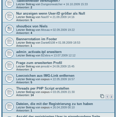
Tabellenfelder verknüpfen?
Letzter Beitrag von
Dungeonwatcher
«
16.10.2009 15:33
Antworten:
2
Nur anzeigen wenn User-ID größer als Null
Letzter Beitrag von
Nas87
«
21.09.2009 14:16
Antworten:
5
shoutbox von Niels
Letzter Beitrag von
Mosaa
«
02.09.2009 19:22
Antworten:
4
Bannerrotation im Footer
Letzter Beitrag von
Daniel0108
«
01.08.2009 18:53
Antworten:
1
admin_activate.tpl erweitern
Letzter Beitrag von
BZebra
«
13.07.2009 12:12
Frage zum erweiterten Profil
Letzter Beitrag von
jensdd
«
24.06.2009 15:45
Antworten:
2
Leerzeichen aus IMG-Link entfernen
Letzter Beitrag von
oxpus
«
22.05.2009 16:57
Antworten:
5
Threads per PHP Script erstellen
Letzter Beitrag von
oxpus
«
03.05.2009 21:30
Antworten:
14
1
2
Dateien, die mit der Registrierung zu tun haben
Letzter Beitrag von
oxpus
«
26.04.2009 00:10
Antworten:
1
Anzahl der registrierten User in eingebundene Seite