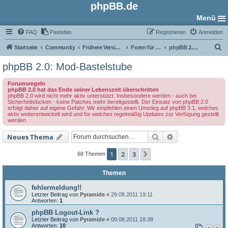
phpBB.de
Menü
FAQ
Pastebin
Registrieren
Anmelden
S
Startseite
Community
Frühere Versionen
Foren für phpBB 2.0
phpBB 2.0: Mod-Bastelstube
u
phpBB 2.0: Mod-Bastelstube
c
Forumsregeln
h
phpBB 2.0 hat das Ende seiner Lebenszeit überschritten
phpBB 2.0 wird nicht mehr aktiv unterstützt. Insbesondere werden - auch bei
e
Sicherheitslücken - keine Patches mehr bereitgestellt. Der Einsatz von phpBB 2.0
erfolgt daher auf eigene Gefahr. Wir empfehlen einen Umstieg auf phpBB 3.1, welches
aktiv weiterentwickelt wird und für welches regelmäßig Updates zur Verfügung gestellt
werden.
Suche
Erweiterte Such
Neues Thema
1
2
3
Nächste
68 Themen
Themen
fehlermeldung!!
Letzter Beitrag von
Pyramide
«
29.08.2011 19:11
Antworten:
1
phpBB Logout-Link ?
Letzter Beitrag von
Pyramide
«
09.08.2011 18:38
Antworten:
10