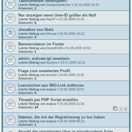
Tabellenfelder verknüpfen?
Letzter Beitrag von
Dungeonwatcher
«
16.10.2009 15:33
Antworten:
2
Nur anzeigen wenn User-ID größer als Null
Letzter Beitrag von
Nas87
«
21.09.2009 14:16
Antworten:
5
shoutbox von Niels
Letzter Beitrag von
Mosaa
«
02.09.2009 19:22
Antworten:
4
Bannerrotation im Footer
Letzter Beitrag von
Daniel0108
«
01.08.2009 18:53
Antworten:
1
admin_activate.tpl erweitern
Letzter Beitrag von
BZebra
«
13.07.2009 12:12
Frage zum erweiterten Profil
Letzter Beitrag von
jensdd
«
24.06.2009 15:45
Antworten:
2
Leerzeichen aus IMG-Link entfernen
Letzter Beitrag von
oxpus
«
22.05.2009 16:57
Antworten:
5
Threads per PHP Script erstellen
Letzter Beitrag von
oxpus
«
03.05.2009 21:30
Antworten:
14
1
2
Dateien, die mit der Registrierung zu tun haben
Letzter Beitrag von
oxpus
«
26.04.2009 00:10
Antworten:
1
Anzahl der registrierten User in eingebundene Seite