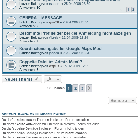
Letzter Beitrag von
tsccom
«
25.04.2009 23:59
Antworten:
10
1
2
GENERAL_MESSAGE
Letzter Beitrag von
gn#36
«
23.04.2009 19:21
Antworten:
2
Bestimmte Profilfelder bei der Anmeldung nicht anzeigen
Letzter Beitrag von
Akreb
«
12.04.2009 12:28
Antworten:
3
Koordinateneingabe für Google Maps-Mod
Letzter Beitrag von
jensdd
«
25.02.2009 16:23
Doppelte Datei im Admin Menü?
Letzter Beitrag von
oxpus
«
15.02.2009 12:05
Antworten:
8
Neues Thema
1
2
3
Nächste
68 Themen
Gehe zu
BERECHTIGUNGEN IN DIESEM FORUM
Du darfst
keine
neuen Themen in diesem Forum erstellen.
Du darfst
keine
Antworten zu Themen in diesem Forum erstellen.
Du darfst deine Beiträge in diesem Forum
nicht
ändern.
Du darfst deine Beiträge in diesem Forum
nicht
löschen.
Du darfst
keine
Dateianhänge in diesem Forum erstellen.