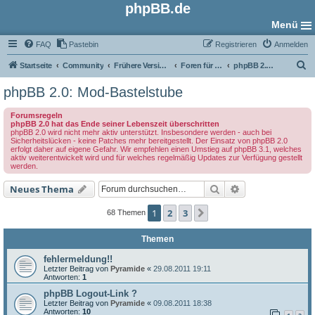
phpBB.de
Menü
FAQ
Pastebin
Registrieren
Anmelden
S
Startseite
Community
Frühere Versionen
Foren für phpBB 2.0
phpBB 2.0: Mod-Bastelstube
u
phpBB 2.0: Mod-Bastelstube
c
Forumsregeln
h
phpBB 2.0 hat das Ende seiner Lebenszeit überschritten
phpBB 2.0 wird nicht mehr aktiv unterstützt. Insbesondere werden - auch bei
e
Sicherheitslücken - keine Patches mehr bereitgestellt. Der Einsatz von phpBB 2.0
erfolgt daher auf eigene Gefahr. Wir empfehlen einen Umstieg auf phpBB 3.1, welches
aktiv weiterentwickelt wird und für welches regelmäßig Updates zur Verfügung gestellt
werden.
Suche
Erweiterte Such
Neues Thema
1
2
3
Nächste
68 Themen
Themen
fehlermeldung!!
Letzter Beitrag von
Pyramide
«
29.08.2011 19:11
Antworten:
1
phpBB Logout-Link ?
Letzter Beitrag von
Pyramide
«
09.08.2011 18:38
Antworten:
10