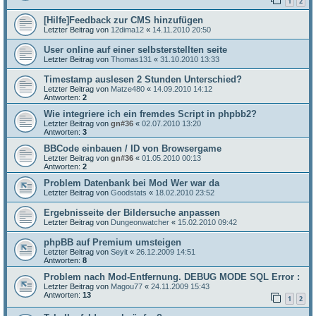
1
2
[Hilfe]Feedback zur CMS hinzufügen
Letzter Beitrag von
12dima12
«
14.11.2010 20:50
User online auf einer selbsterstellten seite
Letzter Beitrag von
Thomas131
«
31.10.2010 13:33
Timestamp auslesen 2 Stunden Unterschied?
Letzter Beitrag von
Matze480
«
14.09.2010 14:12
Antworten:
2
Wie integriere ich ein fremdes Script in phpbb2?
Letzter Beitrag von
gn#36
«
02.07.2010 13:20
Antworten:
3
BBCode einbauen / ID von Browsergame
Letzter Beitrag von
gn#36
«
01.05.2010 00:13
Antworten:
2
Problem Datenbank bei Mod Wer war da
Letzter Beitrag von
Goodstats
«
18.02.2010 23:52
Ergebnisseite der Bildersuche anpassen
Letzter Beitrag von
Dungeonwatcher
«
15.02.2010 09:42
phpBB auf Premium umsteigen
Letzter Beitrag von
Seyit
«
26.12.2009 14:51
Antworten:
8
Problem nach Mod-Entfernung. DEBUG MODE SQL Error :
Letzter Beitrag von
Magou77
«
24.11.2009 15:43
Antworten:
13
1
2