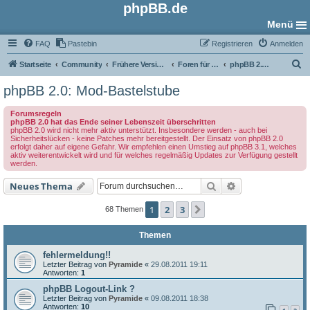
phpBB.de
Menü
FAQ
Pastebin
Registrieren
Anmelden
S
Startseite
Community
Frühere Versionen
Foren für phpBB 2.0
phpBB 2.0: Mod-Bastelstube
u
phpBB 2.0: Mod-Bastelstube
c
Forumsregeln
h
phpBB 2.0 hat das Ende seiner Lebenszeit überschritten
phpBB 2.0 wird nicht mehr aktiv unterstützt. Insbesondere werden - auch bei
e
Sicherheitslücken - keine Patches mehr bereitgestellt. Der Einsatz von phpBB 2.0
erfolgt daher auf eigene Gefahr. Wir empfehlen einen Umstieg auf phpBB 3.1, welches
aktiv weiterentwickelt wird und für welches regelmäßig Updates zur Verfügung gestellt
werden.
Suche
Erweiterte Such
Neues Thema
1
2
3
Nächste
68 Themen
Themen
fehlermeldung!!
Letzter Beitrag von
Pyramide
«
29.08.2011 19:11
Antworten:
1
phpBB Logout-Link ?
Letzter Beitrag von
Pyramide
«
09.08.2011 18:38
Antworten:
10