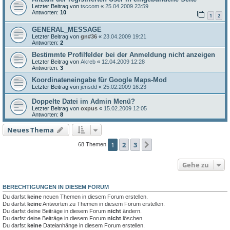
Letzter Beitrag von
tsccom
«
25.04.2009 23:59
Antworten:
10
1
2
GENERAL_MESSAGE
Letzter Beitrag von
gn#36
«
23.04.2009 19:21
Antworten:
2
Bestimmte Profilfelder bei der Anmeldung nicht anzeigen
Letzter Beitrag von
Akreb
«
12.04.2009 12:28
Antworten:
3
Koordinateneingabe für Google Maps-Mod
Letzter Beitrag von
jensdd
«
25.02.2009 16:23
Doppelte Datei im Admin Menü?
Letzter Beitrag von
oxpus
«
15.02.2009 12:05
Antworten:
8
Neues Thema
1
2
3
Nächste
68 Themen
Gehe zu
BERECHTIGUNGEN IN DIESEM FORUM
Du darfst
keine
neuen Themen in diesem Forum erstellen.
Du darfst
keine
Antworten zu Themen in diesem Forum erstellen.
Du darfst deine Beiträge in diesem Forum
nicht
ändern.
Du darfst deine Beiträge in diesem Forum
nicht
löschen.
Du darfst
keine
Dateianhänge in diesem Forum erstellen.