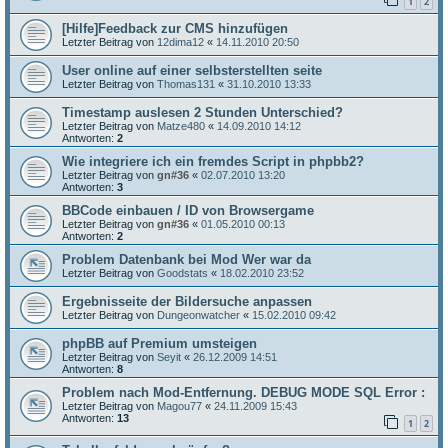
1
2
[Hilfe]Feedback zur CMS hinzufügen
Letzter Beitrag von
12dima12
«
14.11.2010 20:50
User online auf einer selbsterstellten seite
Letzter Beitrag von
Thomas131
«
31.10.2010 13:33
Timestamp auslesen 2 Stunden Unterschied?
Letzter Beitrag von
Matze480
«
14.09.2010 14:12
Antworten:
2
Wie integriere ich ein fremdes Script in phpbb2?
Letzter Beitrag von
gn#36
«
02.07.2010 13:20
Antworten:
3
BBCode einbauen / ID von Browsergame
Letzter Beitrag von
gn#36
«
01.05.2010 00:13
Antworten:
2
Problem Datenbank bei Mod Wer war da
Letzter Beitrag von
Goodstats
«
18.02.2010 23:52
Ergebnisseite der Bildersuche anpassen
Letzter Beitrag von
Dungeonwatcher
«
15.02.2010 09:42
phpBB auf Premium umsteigen
Letzter Beitrag von
Seyit
«
26.12.2009 14:51
Antworten:
8
Problem nach Mod-Entfernung. DEBUG MODE SQL Error :
Letzter Beitrag von
Magou77
«
24.11.2009 15:43
Antworten:
13
1
2