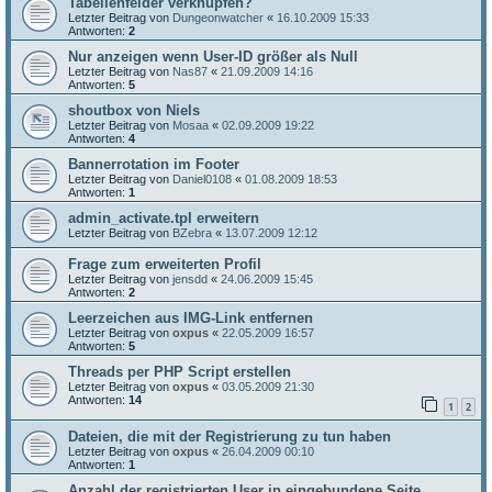
Tabellenfelder verknüpfen?
Letzter Beitrag von
Dungeonwatcher
«
16.10.2009 15:33
Antworten:
2
Nur anzeigen wenn User-ID größer als Null
Letzter Beitrag von
Nas87
«
21.09.2009 14:16
Antworten:
5
shoutbox von Niels
Letzter Beitrag von
Mosaa
«
02.09.2009 19:22
Antworten:
4
Bannerrotation im Footer
Letzter Beitrag von
Daniel0108
«
01.08.2009 18:53
Antworten:
1
admin_activate.tpl erweitern
Letzter Beitrag von
BZebra
«
13.07.2009 12:12
Frage zum erweiterten Profil
Letzter Beitrag von
jensdd
«
24.06.2009 15:45
Antworten:
2
Leerzeichen aus IMG-Link entfernen
Letzter Beitrag von
oxpus
«
22.05.2009 16:57
Antworten:
5
Threads per PHP Script erstellen
Letzter Beitrag von
oxpus
«
03.05.2009 21:30
Antworten:
14
1
2
Dateien, die mit der Registrierung zu tun haben
Letzter Beitrag von
oxpus
«
26.04.2009 00:10
Antworten:
1
Anzahl der registrierten User in eingebundene Seite