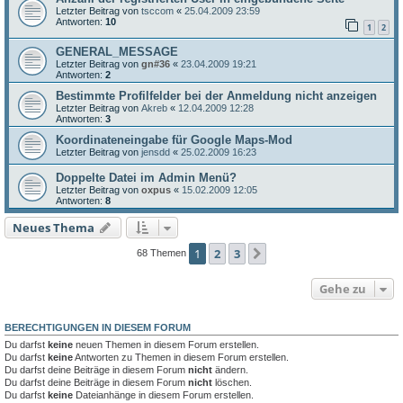
Letzter Beitrag von
tsccom
«
25.04.2009 23:59
Antworten:
10
1
2
GENERAL_MESSAGE
Letzter Beitrag von
gn#36
«
23.04.2009 19:21
Antworten:
2
Bestimmte Profilfelder bei der Anmeldung nicht anzeigen
Letzter Beitrag von
Akreb
«
12.04.2009 12:28
Antworten:
3
Koordinateneingabe für Google Maps-Mod
Letzter Beitrag von
jensdd
«
25.02.2009 16:23
Doppelte Datei im Admin Menü?
Letzter Beitrag von
oxpus
«
15.02.2009 12:05
Antworten:
8
Neues Thema
1
2
3
Nächste
68 Themen
Gehe zu
BERECHTIGUNGEN IN DIESEM FORUM
Du darfst
keine
neuen Themen in diesem Forum erstellen.
Du darfst
keine
Antworten zu Themen in diesem Forum erstellen.
Du darfst deine Beiträge in diesem Forum
nicht
ändern.
Du darfst deine Beiträge in diesem Forum
nicht
löschen.
Du darfst
keine
Dateianhänge in diesem Forum erstellen.