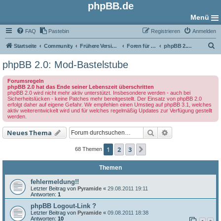
phpBB.de
Menü
FAQ
Pastebin
Registrieren
Anmelden
S
Startseite
Community
Frühere Versionen
Foren für phpBB 2.0
phpBB 2.0: Mod-Bastelstube
u
phpBB 2.0: Mod-Bastelstube
c
Forumsregeln
h
phpBB 2.0 hat das Ende seiner Lebenszeit überschritten
phpBB 2.0 wird nicht mehr aktiv unterstützt. Insbesondere werden - auch bei
e
Sicherheitslücken - keine Patches mehr bereitgestellt. Der Einsatz von phpBB 2.0
erfolgt daher auf eigene Gefahr. Wir empfehlen einen Umstieg auf phpBB 3.1, welches
aktiv weiterentwickelt wird und für welches regelmäßig Updates zur Verfügung gestellt
werden.
Suche
Erweiterte Such
Neues Thema
1
2
3
Nächste
68 Themen
Themen
fehlermeldung!!
Letzter Beitrag von
Pyramide
«
29.08.2011 19:11
Antworten:
1
phpBB Logout-Link ?
Letzter Beitrag von
Pyramide
«
09.08.2011 18:38
Antworten:
10