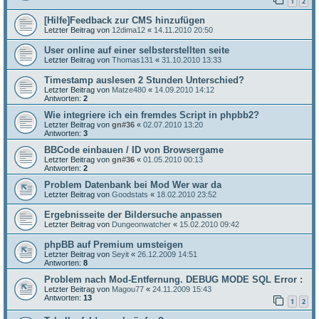
1
2
[Hilfe]Feedback zur CMS hinzufügen
Letzter Beitrag von
12dima12
«
14.11.2010 20:50
User online auf einer selbsterstellten seite
Letzter Beitrag von
Thomas131
«
31.10.2010 13:33
Timestamp auslesen 2 Stunden Unterschied?
Letzter Beitrag von
Matze480
«
14.09.2010 14:12
Antworten:
2
Wie integriere ich ein fremdes Script in phpbb2?
Letzter Beitrag von
gn#36
«
02.07.2010 13:20
Antworten:
3
BBCode einbauen / ID von Browsergame
Letzter Beitrag von
gn#36
«
01.05.2010 00:13
Antworten:
2
Problem Datenbank bei Mod Wer war da
Letzter Beitrag von
Goodstats
«
18.02.2010 23:52
Ergebnisseite der Bildersuche anpassen
Letzter Beitrag von
Dungeonwatcher
«
15.02.2010 09:42
phpBB auf Premium umsteigen
Letzter Beitrag von
Seyit
«
26.12.2009 14:51
Antworten:
8
Problem nach Mod-Entfernung. DEBUG MODE SQL Error :
Letzter Beitrag von
Magou77
«
24.11.2009 15:43
Antworten:
13
1
2