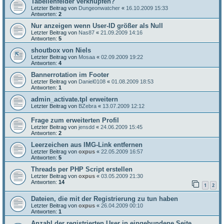
Tabellenfelder verknüpfen?
Letzter Beitrag von
Dungeonwatcher
«
16.10.2009 15:33
Antworten:
2
Nur anzeigen wenn User-ID größer als Null
Letzter Beitrag von
Nas87
«
21.09.2009 14:16
Antworten:
5
shoutbox von Niels
Letzter Beitrag von
Mosaa
«
02.09.2009 19:22
Antworten:
4
Bannerrotation im Footer
Letzter Beitrag von
Daniel0108
«
01.08.2009 18:53
Antworten:
1
admin_activate.tpl erweitern
Letzter Beitrag von
BZebra
«
13.07.2009 12:12
Frage zum erweiterten Profil
Letzter Beitrag von
jensdd
«
24.06.2009 15:45
Antworten:
2
Leerzeichen aus IMG-Link entfernen
Letzter Beitrag von
oxpus
«
22.05.2009 16:57
Antworten:
5
Threads per PHP Script erstellen
Letzter Beitrag von
oxpus
«
03.05.2009 21:30
Antworten:
14
1
2
Dateien, die mit der Registrierung zu tun haben
Letzter Beitrag von
oxpus
«
26.04.2009 00:10
Antworten:
1
Anzahl der registrierten User in eingebundene Seite