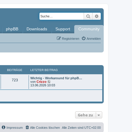
Suche
Erweiterte Such
phpBB
Downloads
Support
Community
Registrieren
Anmelden
BEITRÄGE
LETZTER BEITRAG
L
Wichtig - Workaround für phpB…
B
723
e
N
von
Crizzo
t
e
13.06.2026 10:03
e
z
u
t
e
i
e
s
r
t
t
B
e
e
r
i
B
r
t
e
Gehe zu
r
i
ä
a
t
g
r
g
a
Impressum
Alle Cookies löschen
Alle Zeiten sind
UTC+02:00
g