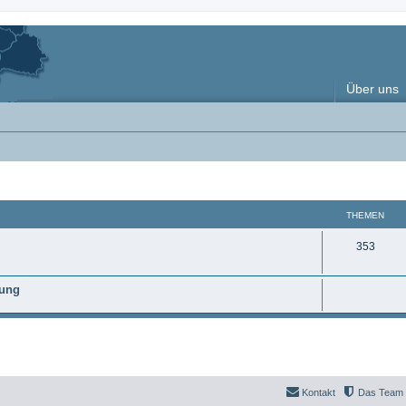
Über uns
THEMEN
T
353
h
nung
e
m
e
n
Kontakt
Das Team