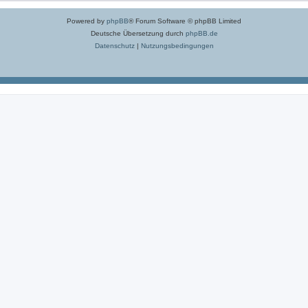
Powered by
phpBB
® Forum Software © phpBB Limited
Deutsche Übersetzung durch
phpBB.de
Datenschutz
|
Nutzungsbedingungen