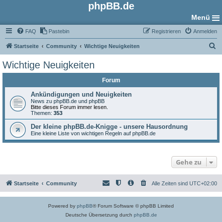
phpBB.de
Menü
FAQ
Pastebin
Registrieren
Anmelden
S
Startseite
Community
Wichtige Neuigkeiten
u
Wichtige Neuigkeiten
c
Forum
h
e
Ankündigungen und Neuigkeiten
News zu phpBB.de und phpBB
Bitte dieses Forum immer lesen.
Themen:
353
Der kleine phpBB.de-Knigge - unsere Hausordnung
Eine kleine Liste von wichtigen Regeln auf phpBB.de
Gehe zu
Startseite
Community
Alle Zeiten sind
UTC+02:00
Powered by
phpBB
® Forum Software © phpBB Limited
Deutsche Übersetzung durch
phpBB.de