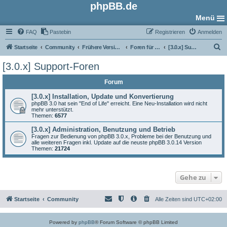
phpBB.de
Menü
FAQ
Pastebin
Registrieren
Anmelden
S
Startseite
Community
Frühere Versionen
Foren für phpBB 3.0
[3.0.x] Support-Foren
u
[3.0.x] Support-Foren
c
Forum
h
e
[3.0.x] Installation, Update und Konvertierung
phpBB 3.0 hat sein "End of Life" erreicht. Eine Neu-Installation wird nicht
mehr unterstützt.
Themen:
6577
[3.0.x] Administration, Benutzung und Betrieb
Fragen zur Bedienung von phpBB 3.0.x, Probleme bei der Benutzung und
alle weiteren Fragen inkl. Update auf die neuste phpBB 3.0.14 Version
Themen:
21724
Gehe zu
Startseite
Community
Alle Zeiten sind
UTC+02:00
Powered by
phpBB
® Forum Software © phpBB Limited