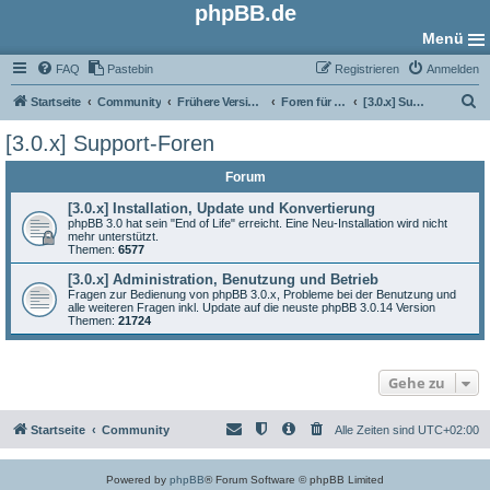
phpBB.de
Menü
FAQ
Pastebin
Registrieren
Anmelden
S
Startseite
Community
Frühere Versionen
Foren für phpBB 3.0
[3.0.x] Support-Foren
u
[3.0.x] Support-Foren
c
Forum
h
e
[3.0.x] Installation, Update und Konvertierung
phpBB 3.0 hat sein "End of Life" erreicht. Eine Neu-Installation wird nicht
mehr unterstützt.
Themen:
6577
[3.0.x] Administration, Benutzung und Betrieb
Fragen zur Bedienung von phpBB 3.0.x, Probleme bei der Benutzung und
alle weiteren Fragen inkl. Update auf die neuste phpBB 3.0.14 Version
Themen:
21724
Gehe zu
Startseite
Community
Alle Zeiten sind
UTC+02:00
Powered by
phpBB
® Forum Software © phpBB Limited