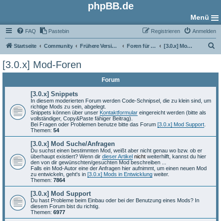
phpBB.de
Menü
FAQ
Pastebin
Registrieren
Anmelden
S
Startseite
Community
Frühere Versionen
Foren für phpBB 3.0
[3.0.x] Mod-Foren
u
[3.0.x] Mod-Foren
c
Forum
h
e
[3.0.x] Snippets
In diesem moderierten Forum werden Code-Schnipsel, die zu klein sind, um
richtige Mods zu sein, abgelegt.
Snippets können über unser
Kontaktformular
eingereicht werden (bitte als
vollständiger, Copy&Paste fähiger Beitrag).
Bei Fragen oder Problemen benutze bitte das Forum
[3.0.x] Mod Support
.
Themen:
54
[3.0.x] Mod Suche/Anfragen
Du suchst einen bestimmten Mod, weißt aber nicht genau wo bzw. ob er
überhaupt existiert? Wenn dir
dieser Artikel
nicht
weiterhilft, kannst du hier
den von dir gewünschten/gesuchten Mod beschreiben ...
Falls ein Mod-Autor eine der Anfragen hier aufnimmt, um einen neuen Mod
zu entwickeln, geht's in
[3.0.x] Mods in Entwicklung
weiter.
Themen:
7864
[3.0.x] Mod Support
Du hast Probleme beim Einbau oder bei der Benutzung eines Mods? In
diesem Forum bist du richtig.
Themen:
6977