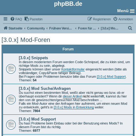
phpBB.de
Menü
FAQ
Pastebin
Registrieren
Anmelden
S
Startseite
Community
Frühere Versionen
Foren für phpBB 3.0
[3.0.x] Mod-Foren
u
[3.0.x] Mod-Foren
c
Forum
h
e
[3.0.x] Snippets
In diesem moderierten Forum werden Code-Schnipsel, die zu klein sind, um
richtige Mods zu sein, abgelegt.
Snippets können über unser
Kontaktformular
eingereicht werden (bitte als
vollständiger, Copy&Paste fähiger Beitrag).
Bei Fragen oder Problemen benutze bitte das Forum
[3.0.x] Mod Support
.
Themen:
54
[3.0.x] Mod Suche/Anfragen
Du suchst einen bestimmten Mod, weißt aber nicht genau wo bzw. ob er
überhaupt existiert? Wenn dir
dieser Artikel
nicht
weiterhilft, kannst du hier
den von dir gewünschten/gesuchten Mod beschreiben ...
Falls ein Mod-Autor eine der Anfragen hier aufnimmt, um einen neuen Mod
zu entwickeln, geht's in
[3.0.x] Mods in Entwicklung
weiter.
Themen:
7864
[3.0.x] Mod Support
Du hast Probleme beim Einbau oder bei der Benutzung eines Mods? In
diesem Forum bist du richtig.
Themen:
6977