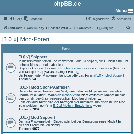
phpBB.de
Menü
FAQ
Pastebin
Registrieren
Anmelden
S
Startseite
Community
Frühere Versionen
Foren für phpBB 3.0
[3.0.x] Mod-Foren
u
[3.0.x] Mod-Foren
c
Forum
h
e
[3.0.x] Snippets
In diesem moderierten Forum werden Code-Schnipsel, die zu klein sind, um
richtige Mods zu sein, abgelegt.
Snippets können über unser
Kontaktformular
eingereicht werden (bitte als
vollständiger, Copy&Paste fähiger Beitrag).
Bei Fragen oder Problemen benutze bitte das Forum
[3.0.x] Mod Support
.
Themen:
54
[3.0.x] Mod Suche/Anfragen
Du suchst einen bestimmten Mod, weißt aber nicht genau wo bzw. ob er
überhaupt existiert? Wenn dir
dieser Artikel
nicht
weiterhilft, kannst du hier
den von dir gewünschten/gesuchten Mod beschreiben ...
Falls ein Mod-Autor eine der Anfragen hier aufnimmt, um einen neuen Mod
zu entwickeln, geht's in
[3.0.x] Mods in Entwicklung
weiter.
Themen:
7864
[3.0.x] Mod Support
Du hast Probleme beim Einbau oder bei der Benutzung eines Mods? In
diesem Forum bist du richtig.
Themen:
6977