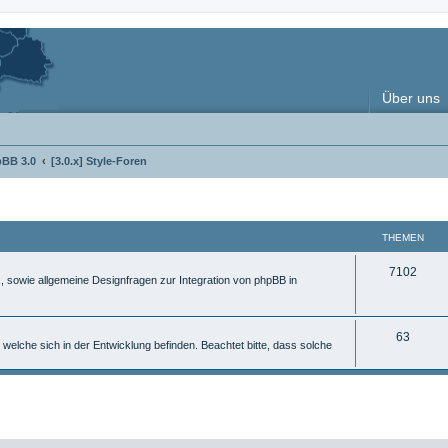
Über uns
pBB 3.0
[3.0.x] Style-Foren
THEMEN
T
7102
x, sowie allgemeine Designfragen zur Integration von phpBB in
h
e
T
63
 welche sich in der Entwicklung befinden. Beachtet bitte, dass solche
m
h
e
e
n
m
e