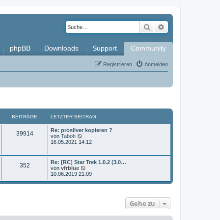
Suche
Erweiterte Such
phpBB
Downloads
Support
Community
Registrieren
Anmelden
BEITRÄGE
LETZTER BEITRAG
L
Re: prosilver kopieren ?
B
39914
e
N
von
Taboh
t
e
16.05.2021 14:12
e
z
u
t
e
i
e
s
L
Re: [RC] Star Trek 1.0.2 (3.0…
B
352
r
t
e
N
von
vfrblue
t
B
e
t
e
10.06.2019 21:09
e
r
e
z
u
i
B
r
t
e
t
e
i
e
s
r
i
ä
r
t
a
t
Gehe zu
t
B
e
g
r
e
r
g
a
i
B
r
g