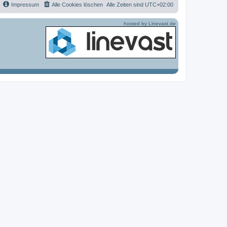
t
e
e
Impressum
Alle Cookies löschen
Alle Zeiten sind
UTC+02:00
r
i
ä
a
t
g
r
g
hosted by Linevast.de
a
g
e