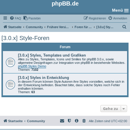
phpBB.de
Menü
FAQ
Pastebin
Registrieren
Anmelden
S
Startseite
Community
Frühere Versionen
Foren für phpBB 3.0
[3.0.x] Style-Foren
u
[3.0.x] Style-Foren
c
Forum
h
e
[3.0.x] Styles, Templates und Grafiken
Alles zu Styles, Templates, Icons und Smilies für phpBB 3.0.x, sowie
allgemeine Designfragen zur Integration von phpBB in bestehende Websites.
phpBB Styles Demo
Themen:
7102
[3.0.x] Styles in Entwicklung
In diesem Forum können Style Autoren ihre Styles vorstellen, welche sich in
der Entwicklung befinden. Beachtet bitte, dass solche Styles noch Fehler
enthalten könnten.
Themen:
63
Gehe zu
Startseite
Community
Alle Zeiten sind
UTC+02:00