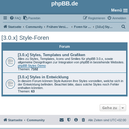
phpBB.de
Menü
FAQ
Pastebin
Registrieren
Anmelden
S
Startseite
Community
Frühere Versionen
Foren für phpBB 3.0
[3.0.x] Style-Foren
u
[3.0.x] Style-Foren
c
Forum
h
e
[3.0.x] Styles, Templates und Grafiken
Alles zu Styles, Templates, Icons und Smilies für phpBB 3.0.x, sowie
allgemeine Designfragen zur Integration von phpBB in bestehende Websites.
phpBB Styles Demo
Themen:
7102
[3.0.x] Styles in Entwicklung
In diesem Forum können Style Autoren ihre Styles vorstellen, welche sich in
der Entwicklung befinden. Beachtet bitte, dass solche Styles noch Fehler
enthalten könnten.
Themen:
63
Gehe zu
Startseite
Community
Alle Zeiten sind
UTC+02:00