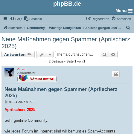
phpBB.de
Menü
FAQ
Pastebin
Registrieren
Anmelden
S
Startseite
Community
Wichtige Neuigkeiten
Ankündigungen und Neuigkeiten
u
Neue Maßnahmen gegen Spammer (Aprilscherz
c
2025)
h
Suche
Erweiter
Antworten
e
2 Beiträge • Seite
1
von
1
Crizzo
Administrator
Neue Maßnahmen gegen Spammer (Aprilscherz
2025)
B
01.04.2025 07:32
e
i
Aprilscherz 2025
t
r
a
Sehr geehrte Community,
g
wie jedes Forum im Internet sind wir bemüht es Spam-Accounts