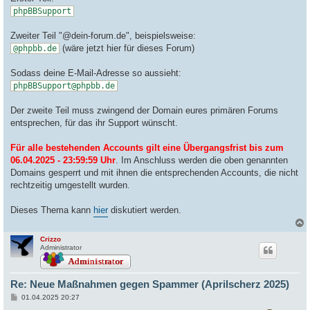
phpBBSupport
Zweiter Teil "@dein-forum.de", beispielsweise:
(wäre jetzt hier für dieses Forum)
@phpbb.de
Sodass deine E-Mail-Adresse so aussieht:
phpBBSupport@phpbb.de
Der zweite Teil muss zwingend der Domain eures primären Forums
entsprechen, für das ihr Support wünscht.
Für alle bestehenden Accounts gilt eine Übergangsfrist bis zum
06.04.2025 - 23:59:59 Uhr
. Im Anschluss werden die oben genannten
Domains gesperrt und mit ihnen die entsprechenden Accounts, die nicht
rechtzeitig umgestellt wurden.
Dieses Thema kann
hier
diskutiert werden.
Crizzo
c
Administrator
Re: Neue Maßnahmen gegen Spammer (Aprilscherz 2025)
B
01.04.2025 20:27
e