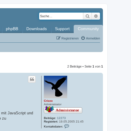
Suche
Erweiterte Such
phpBB
Downloads
Support
Community
Registrieren
Anmelden
2 Beiträge • Seite
1
von
1
Crizzo
Administrator
 mit JavaScript und
e zu
Beiträge:
12273
Registriert:
19.05.2005 21:45
K
Kontaktdaten:
o