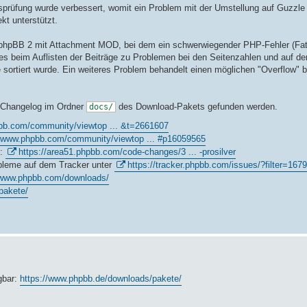
prüfung wurde verbessert, womit ein Problem mit der Umstellung auf Guzzl
t unterstützt.
von phpBB 2 mit Attachment MOD, bei dem ein schwerwiegender PHP-Fehler (Fata
beim Auflisten der Beiträge zu Problemen bei den Seitenzahlen und auf der 
 sortiert wurde. Ein weiteres Problem behandelt einen möglichen "Overflow" b
m Changelog im Ordner
des Download-Pakets gefunden werden.
docs/
bb.com/community/viewtop ... &t=2661607
//www.phpbb.com/community/viewtop ... #p16059565
5:
https://area51.phpbb.com/code-changes/3 ... -prosilver
obleme auf dem Tracker unter
https://tracker.phpbb.com/issues/?filter=167
/www.phpbb.com/downloads/
pakete/
gbar:
https://www.phpbb.de/downloads/pakete/