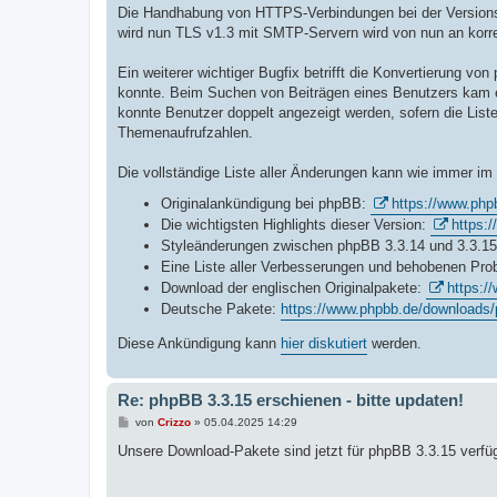
Die Handhabung von HTTPS-Verbindungen bei der Versions
wird nun TLS v1.3 mit SMTP-Servern wird von nun an korrek
Ein weiterer wichtiger Bugfix betrifft die Konvertierung 
konnte. Beim Suchen von Beiträgen eines Benutzers kam es 
konnte Benutzer doppelt angezeigt werden, sofern die Liste
Themenaufrufzahlen.
Die vollständige Liste aller Änderungen kann wie immer i
Originalankündigung bei phpBB:
https://www.php
Die wichtigsten Highlights dieser Version:
https:
Styleänderungen zwischen phpBB 3.3.14 und 3.3.1
Eine Liste aller Verbesserungen und behobenen Pr
Download der englischen Originalpakete:
https:/
Deutsche Pakete:
https://www.phpbb.de/downloads/
Diese Ankündigung kann
hier diskutiert
werden.
Re: phpBB 3.3.15 erschienen - bitte updaten!
B
von
Crizzo
»
05.04.2025 14:29
e
i
Unsere Download-Pakete sind jetzt für phpBB 3.3.15 verfü
t
r
a