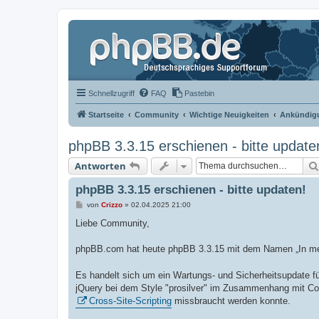
Schnellzugriff
FAQ
Pastebin
Startseite
Community
Wichtige Neuigkeiten
Ankündigu
phpBB 3.3.15 erschienen - bitte update
Antworten
phpBB 3.3.15 erschienen - bitte updaten!
B
von
Crizzo
»
02.04.2025 21:00
e
i
Liebe Community,
t
r
a
phpBB.com hat heute phpBB 3.3.15 mit dem Namen „In m
g
Es handelt sich um ein Wartungs- und Sicherheitsupdate f
jQuery bei dem Style "prosilver" im Zusammenhang mit Cod
Cross-Site-Scripting
missbraucht werden konnte.