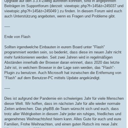
Upgrade auf den 3.3.x-Zweig auftreten könnten, sind in angepinnten
Beiträgen im Supportforum (derzeit: viewtopic.php?f=145&t=245037 und
viewtopic.php?f=145&t=245049 ) zu finden. In diesem Forum wird euch
auch Unterstützung angeboten, wenn es Fragen und Probleme gibt.
-----
Ende von Flash
Sollten irgendwelche Einbauten in eurem Board unter "Flash"
programmiert worden sein, so bedenkt, dass diese im neuen Jahr nicht
mehr funktionieren werden. Seit zwei Jahren wird in regelmäßigen
Abständen innerhalb der Browser daran erinnert, dass 2020 das letzte
Jahr ist, in welchem Browser in der Lage sein werden, das "Flash"-
Plugin zu benutzen. Auch Microsoft hat inzwischen die Entfernung von
"Flash" auf dem Benutzer-PC mittels Update angekündigt.
-----
Dies ist aufgrund der Pandemie ein schwieriges Jahr für viele Menschen
dieser Welt. Wir hoffen, dass im nächsten Jahr für alle wieder normale
Zeiten anbrechen. Das phpBB.de-Team wünscht sich und euch, dass
trotz aller Widrigkeiten in diesem Jahr jeder ein ruhiges, friedliches und
angenehmes Weihnachtsfest feiern kann. Alles Gute für euch und eure
Familien, Frohe Weihnachten, und einen guten Rutsch ins neue Jahr.