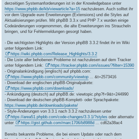
derzeitigen Systemanforderungen ist in der Knowledgebase unter
https://www.phpbb.de/kb/viewarticle?a=15
nachzulesen. Auch solltet ihr
vor dem Upgrade eure Erweiterungen (Extensions) und die Styles auf
Aktualisierungen prüfen. Mit phpBB 3.3.x und PHP 7.x wurden einige
Codeänderungen vorgenommen, die alte Erweiterungen ins Straucheln
bringen, und für Fehlermeldungen gesorgt haben.
- Die wichtigsten Highlights der Version phpBB 3.3.2 findet ihr im Wiki
unter folgendem Link:
https://wiki.phpbb.com/Release_Highlights/3.3.2
- Die Liste aller behobenen Probleme ist nachzulesen auf dem Tracker
unter folgendem Link:
https://tracker.phpbb.com/issues/?filter=15390
- Originalankündigung (englisch) auf phpbb.com:
https://www.phpbb.com/community/viewtop
... &t=2573416
- Download der englischen phpBB-Originalpakete:
https://www.phpbb.com/downloads/
- Ankündigung (deutsch) auf phpBB.de: viewtopic.php?f=9&t=244990
- Download der deutschen phpBB-Komplett- oder Sprachpakete:
https://www.phpbb.de/downloads/pakete/
- Style-Änderungen von 3.3.1 nach 3.3.2 nachzulesen unter
https://area51.phpbb.com/code-changes/3.3.1/?styles
oder alternativ
unter
https://gist.github.com/marc1706/b8988d
... cd62a38ac4
Bereits bekannte Probleme, die bei einem Update oder nach dem