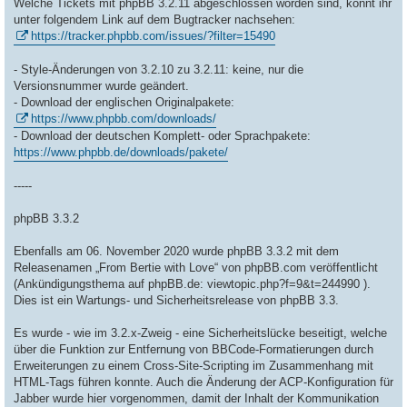
Welche Tickets mit phpBB 3.2.11 abgeschlossen worden sind, könnt ihr
unter folgendem Link auf dem Bugtracker nachsehen:
https://tracker.phpbb.com/issues/?filter=15490
- Style-Änderungen von 3.2.10 zu 3.2.11: keine, nur die
Versionsnummer wurde geändert.
- Download der englischen Originalpakete:
https://www.phpbb.com/downloads/
- Download der deutschen Komplett- oder Sprachpakete:
https://www.phpbb.de/downloads/pakete/
-----
phpBB 3.3.2
Ebenfalls am 06. November 2020 wurde phpBB 3.3.2 mit dem
Releasenamen „From Bertie with Love“ von phpBB.com veröffentlicht
(Ankündigungsthema auf phpBB.de: viewtopic.php?f=9&t=244990 ).
Dies ist ein Wartungs- und Sicherheitsrelease von phpBB 3.3.
Es wurde - wie im 3.2.x-Zweig - eine Sicherheitslücke beseitigt, welche
über die Funktion zur Entfernung von BBCode-Formatierungen durch
Erweiterungen zu einem Cross-Site-Scripting im Zusammenhang mit
HTML-Tags führen konnte. Auch die Änderung der ACP-Konfiguration für
Jabber wurde hier vorgenommen, damit der Inhalt der Kommunikation