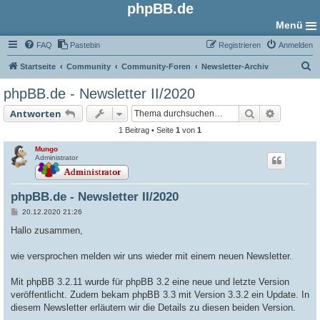
phpBB.de
Menü
FAQ
Pastebin
Registrieren
Anmelden
S
Startseite
Community
Community-Foren
Newsletter-Archiv
u
phpBB.de - Newsletter II/2020
c
Suche
Erweiter
Antworten
h
1 Beitrag • Seite
1
von
1
e
Mungo
Administrator
phpBB.de - Newsletter II/2020
B
20.12.2020 21:26
e
i
Hallo zusammen,
t
r
a
wie versprochen melden wir uns wieder mit einem neuen Newsletter.
g
Mit phpBB 3.2.11 wurde für phpBB 3.2 eine neue und letzte Version
veröffentlicht. Zudem bekam phpBB 3.3 mit Version 3.3.2 ein Update. In
diesem Newsletter erläutern wir die Details zu diesen beiden Version.