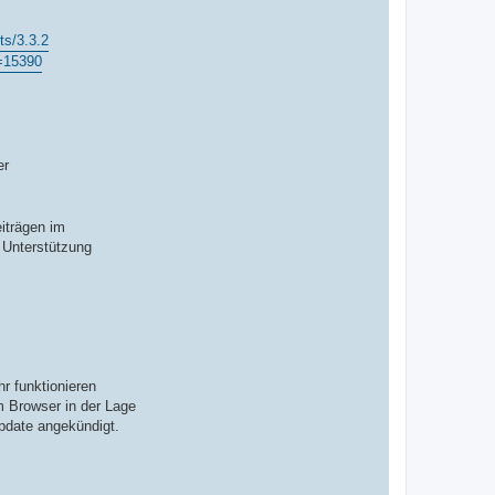
ts/3.3.2
r=15390
er
iträgen im
 Unterstützung
r funktionieren
m Browser in der Lage
pdate angekündigt.