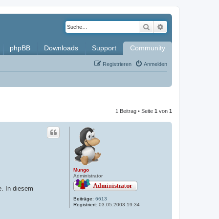
Suche
Erweiterte Such
phpBB
Downloads
Support
Community
Registrieren
Anmelden
1 Beitrag • Seite
1
von
1
Mungo
Administrator
e. In diesem
Beiträge:
6613
Registriert:
03.05.2003 19:34