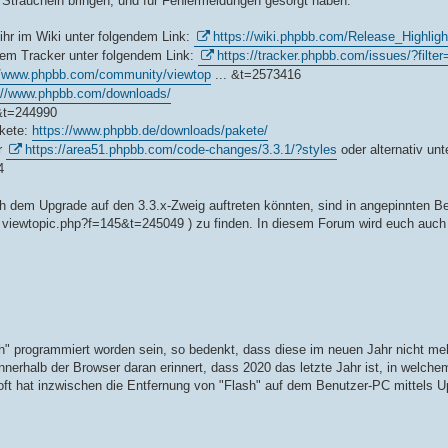
Straucheln bringen, und für Fehlermeldungen gesorgt haben.
 ihr im Wiki unter folgendem Link:
https://wiki.phpbb.com/Release_Highligh
dem Tracker unter folgendem Link:
https://tracker.phpbb.com/issues/?filte
//www.phpbb.com/community/viewtop
... &t=2573416
://www.phpbb.com/downloads/
9&t=244990
akete:
https://www.phpbb.de/downloads/pakete/
r
https://area51.phpbb.com/code-changes/3.3.1/?styles
oder alternativ unt
4
h dem Upgrade auf den 3.3.x-Zweig auftreten könnten, sind in angepinnten Be
 viewtopic.php?f=145&t=245049 ) zu finden. In diesem Forum wird euch auch
h" programmiert worden sein, so bedenkt, dass diese im neuen Jahr nicht meh
nerhalb der Browser daran erinnert, dass 2020 das letzte Jahr ist, in welche
oft hat inzwischen die Entfernung von "Flash" auf dem Benutzer-PC mittels U