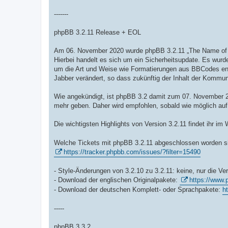
-------
phpBB 3.2.11 Release + EOL
Am 06. November 2020 wurde phpBB 3.2.11 „The Name of th
Hierbei handelt es sich um ein Sicherheitsupdate. Es wurde
um die Art und Weise wie Formatierungen aus BBCodes ent
Jabber verändert, so dass zukünftig der Inhalt der Kommu
Wie angekündigt, ist phpBB 3.2 damit zum 07. November 
mehr geben. Daher wird empfohlen, sobald wie möglich auf
Die wichtigsten Highlights von Version 3.2.11 findet ihr im 
Welche Tickets mit phpBB 3.2.11 abgeschlossen worden si
https://tracker.phpbb.com/issues/?filter=15490
- Style-Änderungen von 3.2.10 zu 3.2.11: keine, nur die 
- Download der englischen Originalpakete:
https://www
- Download der deutschen Komplett- oder Sprachpakete:
h
-----
phpBB 3.3.2