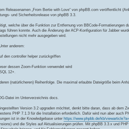
em Releasenamen „From Bertie with Love“ von phpBB.com veröffentlicht (A
tungs- und Sicherheitsrelease von phpBB 3.3.
eitigt, welche über die Funktion zur Entfernung von BBCode-Formatierungen d
gs führen konnte. Auch die Änderung der ACP-Konfiguration für Jabber wur
stellungen nicht mehr ausgegeben wird.
 Unter anderem:
uf den controller helper zurückgriffen
owser dessen Zoom-Funktion verwendet wird
eSQL 12+.
nderen (natürlicheren) Reihenfolge. Die maximal erlaubte Dateigröße beim An
G-Datei im Unterverzeichnis docs.
ingestellten Version 3.2 upgraden möchtet, denkt bitte daran, dass ab dem Z
ens PHP 7.1.3 für die Installation erforderlich. Dafür wird nun aber auch P
erungen ist in der Knowledgebase unter
https://www.phpbb.de/kb/viewarticle?a
nsions) und die Styles auf Aktualisierungen prüfen. Mit phpBB 3.3.x und PHP