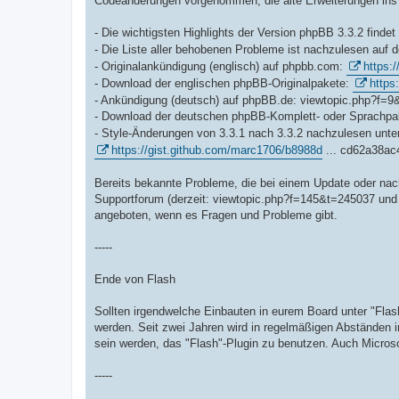
Codeänderungen vorgenommen, die alte Erweiterungen ins 
- Die wichtigsten Highlights der Version phpBB 3.3.2 findet
- Die Liste aller behobenen Probleme ist nachzulesen auf 
- Originalankündigung (englisch) auf phpbb.com:
https:
- Download der englischen phpBB-Originalpakete:
https
- Ankündigung (deutsch) auf phpBB.de: viewtopic.php?f=
- Download der deutschen phpBB-Komplett- oder Sprachp
- Style-Änderungen von 3.3.1 nach 3.3.2 nachzulesen unte
https://gist.github.com/marc1706/b8988d
... cd62a38ac
Bereits bekannte Probleme, die bei einem Update oder nac
Supportforum (derzeit: viewtopic.php?f=145&t=245037 und
angeboten, wenn es Fragen und Probleme gibt.
-----
Ende von Flash
Sollten irgendwelche Einbauten in eurem Board unter "Flas
werden. Seit zwei Jahren wird in regelmäßigen Abständen in
sein werden, das "Flash"-Plugin zu benutzen. Auch Micros
-----