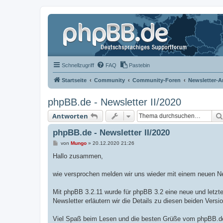
Schnellzugriff
FAQ
Pastebin
Startseite
Community
Community-Foren
Newsletter-A
phpBB.de - Newsletter II/2020
Antworten
phpBB.de - Newsletter II/2020
B
von
Mungo
»
20.12.2020 21:26
e
i
Hallo zusammen,
t
r
a
wie versprochen melden wir uns wieder mit einem neuen Ne
g
Mit phpBB 3.2.11 wurde für phpBB 3.2 eine neue und letzte
Newsletter erläutern wir die Details zu diesen beiden Versio
Viel Spaß beim Lesen und die besten Grüße vom phpBB.