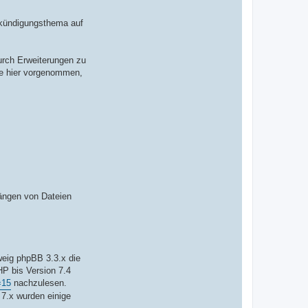
nkündigungsthema auf
urch Erweiterungen zu
de hier vorgenommen,
hängen von Dateien
weig phpBB 3.3.x die
HP bis Version 7.4
=15
nachzulesen.
 7.x wurden einige