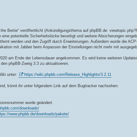
e Bertie“ veröffentlicht (Ankündigungsthema auf phpBB.de: viewtopic.php?
 eine potentielle Sicherheitslücke beseitigt und weitere Absicherungen eingeb
fernt werden und den Zugriff durch Erweiterungen. Außerdem wurde die ACP-K
nikation mit Jabber beim Anpassen der Einstellungen nicht mehr mit ausgegeb
2020 am Ende der Lebensdauer angekommen. Es wird keine weiteren Updates
 den phpBB-Zweig 3.3 zu aktualisieren.
Wiki unter:
https://wiki.phpbb.com/Release_Highlights/3.2.11
nd, könnt ihr unter folgendem Link auf dem Bugtracker nachsehen:
Versionsnummer wurde geändert.
.phpbb.com/downloads/
ttps://www.phpbb.de/downloads/pakete/