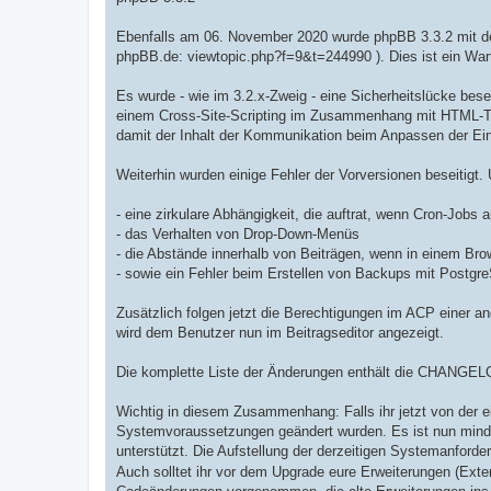
Ebenfalls am 06. November 2020 wurde phpBB 3.3.2 mit d
phpBB.de: viewtopic.php?f=9&t=244990 ). Dies ist ein War
Es wurde - wie im 3.2.x-Zweig - eine Sicherheitslücke bes
einem Cross-Site-Scripting im Zusammenhang mit HTML-Ta
damit der Inhalt der Kommunikation beim Anpassen der Ein
Weiterhin wurden einige Fehler der Vorversionen beseitigt.
- eine zirkulare Abhängigkeit, die auftrat, wenn Cron-Jobs a
- das Verhalten von Drop-Down-Menüs
- die Abstände innerhalb von Beiträgen, wenn in einem Br
- sowie ein Fehler beim Erstellen von Backups mit Postgr
Zusätzlich folgen jetzt die Berechtigungen im ACP einer a
wird dem Benutzer nun im Beitragseditor angezeigt.
Die komplette Liste der Änderungen enthält die CHANGELO
Wichtig in diesem Zusammenhang: Falls ihr jetzt von der e
Systemvoraussetzungen geändert wurden. Es ist nun mindest
unterstützt. Die Aufstellung der derzeitigen Systemanford
Auch solltet ihr vor dem Upgrade eure Erweiterungen (Exte