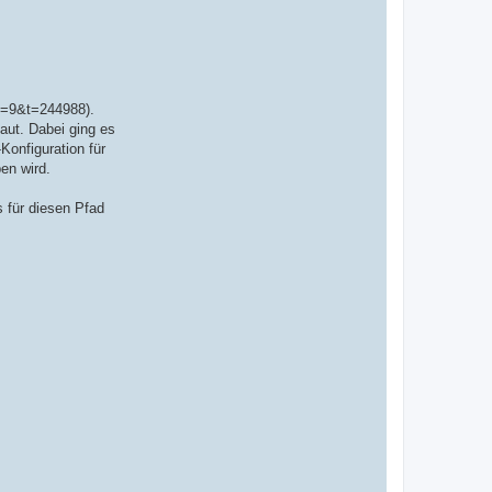
f=9&t=244988).
aut. Dabei ging es
onfiguration für
en wird.
 für diesen Pfad