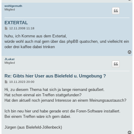
wohlgemuth
c
Mitglied
EXTERTAL
B
12.11.2008 11:18
e
i
huhu, ich Komme aus dem Extertal,
t
würde wohl auch mal gern über das phpBB quatschen, und vielleicht ein
r
a
oder drei kaffee dabei trinken
g
JLukat
c
Mitglied
Re: Gibts hier User aus Bielefeld u. Umgebung ?
B
10.11.2023 20:00
e
i
Hi, zu diesem Thema hat sich ja lange niemand geäußert.
t
Hat schon einmal ein Treffen stattgefunden?
r
a
Hat den aktuell noch jemand Interesse an einem Meinungsaustausch?
g
Ich bin neu hier und habe gerade erst die Foren-Software installiert.
Bei einem Treffen wäre ich gern dabei.
Jürgen (aus Bielefeld-Jöllenbeck)