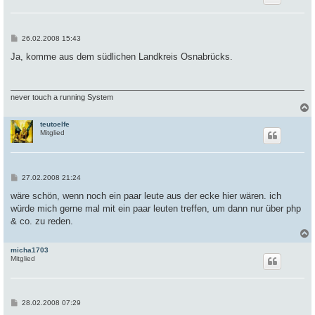
B
26.02.2008 15:43
e
i
Ja, komme aus dem südlichen Landkreis Osnabrücks.
t
r
a
g
never touch a running System
teutoelfe
c
Mitglied
B
27.02.2008 21:24
e
i
wäre schön, wenn noch ein paar leute aus der ecke hier wären. ich
t
würde mich gerne mal mit ein paar leuten treffen, um dann nur über php
r
a
& co. zu reden.
g
micha1703
c
Mitglied
B
28.02.2008 07:29
e