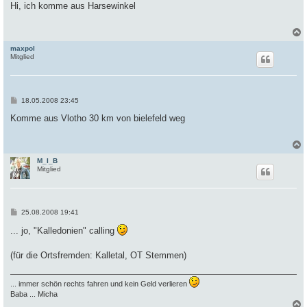
i
Hi, ich komme aus Harsewinkel
t
r
a
g
maxpol
c
Mitglied
B
18.05.2008 23:45
e
i
Komme aus Vlotho 30 km von bielefeld weg
t
r
a
g
M_I_B
c
Mitglied
B
25.08.2008 19:41
e
i
... jo, "Kalledonien" calling
t
r
a
(für die Ortsfremden: Kalletal, OT Stemmen)
g
... immer schön rechts fahren und kein Geld verlieren
Baba ... Micha