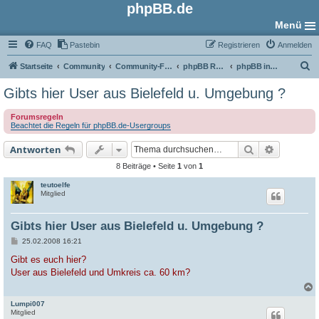
phpBB.de
Menü
FAQ
Pastebin
Registrieren
Anmelden
S
Startseite
Community
Community-Foren
phpBB Regional
phpBB in Westdeutschland
u
Gibts hier User aus Bielefeld u. Umgebung ?
c
Forumsregeln
h
Beachtet die Regeln für phpBB.de-Usergroups
e
Suche
Erweiter
Antworten
8 Beiträge • Seite
1
von
1
teutoelfe
Mitglied
Gibts hier User aus Bielefeld u. Umgebung ?
B
25.02.2008 16:21
e
i
Gibt es euch hier?
t
User aus Bielefeld und Umkreis ca. 60 km?
r
a
g
Lumpi007
c
Mitglied