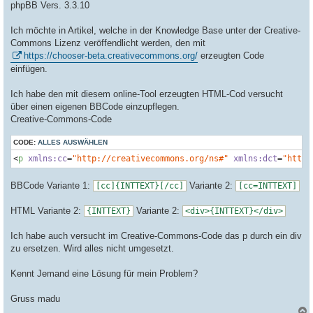
a
phpBB Vers. 3.3.10
g
Ich möchte in Artikel, welche in der Knowledge Base unter der Creative-
Commons Lizenz veröffendlicht werden, den mit
https://chooser-beta.creativecommons.org/
erzeugten Code
einfügen.
Ich habe den mit diesem online-Tool erzeugten HTML-Cod versucht
über einen eigenen BBCode einzupflegen.
Creative-Commons-Code
CODE:
ALLES AUSWÄHLEN
<
p
xmlns:cc
=
"http://creativecommons.org/ns#"
xmlns:dct
=
"http:
BBCode Variante 1:
Variante 2:
[cc]{INTTEXT}[/cc]
[cc=INTTEXT]
HTML Variante 2:
Variante 2:
{INTTEXT}
<div>{INTTEXT}</div>
Ich habe auch versucht im Creative-Commons-Code das p durch ein div
zu ersetzen. Wird alles nicht umgesetzt.
Kennt Jemand eine Lösung für mein Problem?
Gruss madu