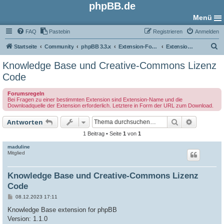
phpBB.de
Menü
FAQ
Pastebin
Registrieren
Anmelden
S
Startseite
Community
phpBB 3.3.x
Extension-Foren
Extension Support
u
Knowledge Base und Creative-Commons Lizenz
c
Code
h
Forumsregeln
e
Bei Fragen zu einer bestimmten Extension sind Extension-Name und die
Downloadquelle der Extension erforderlich. Letztere in Form der URL zum Download.
Suche
Erweiter
Antworten
1 Beitrag • Seite
1
von
1
maduline
Mitglied
Knowledge Base und Creative-Commons Lizenz
Code
B
08.12.2023 17:11
e
i
Knowledge Base extension for phpBB
t
Version: 1.1.0
r