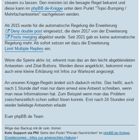
steuern zu lassen. Den meisten ist die besagte Regel bekannt und
diese kann im
phpBB.de-Knigge
unter dem Punkt "Topic-Bumping /
Mehrfachantworten" nachgelesen werden.
Ab 2015 wurde für die automatische Regelung die Erweiterung
Deny double post
eingesetzt, die dann 2017 von der Erweiterung
Posts merging
abgelöst wurde. Seit 2021 gab es keine automatische
Regelung mehr. Ab sofort setzen wir dazu die Erweiterung
Limit Multiple Replies
ein.
Wenn die Sperre aktiv ist, erkennt man das an den leicht abgeblendeten
Antworten- und Zitat-Buttons. Werden diese angeklickt, bekommt man
auch eine kleine Erklärung mit Infos zur Wartezeit angezeigt.
An unseren Knigge-Regeln ändert sich dadurch nichts. Das heißt; auch
nach 1 Stunde darf man nur dann erneut eine Antwort schreiben, wenn
man neue Informationen hat. Zum Beispiel wenn man das Problem
zwischenzeitlich schon selbst lösen konnte. Erst nach 24 Stunden sind
wieder beliebige Antworten erlaubt.
Euer phpBB.de Team
Möge das Backup mit dir sein. Immer.
Kein Support via PN!
Siehe den Punkt "Private Nachrichten" im
phpBB.de-Knigge
.
Erweiterungen - Infos zur artgerechten Haltung
/