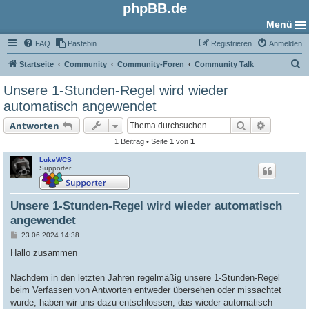
phpBB.de
Menü
FAQ
Pastebin
Registrieren
Anmelden
S
Startseite
Community
Community-Foren
Community Talk
u
Unsere 1-Stunden-Regel wird wieder
c
automatisch angewendet
h
Suche
Erweiter
Antworten
e
1 Beitrag • Seite
1
von
1
LukeWCS
Supporter
Unsere 1-Stunden-Regel wird wieder automatisch
angewendet
B
23.06.2024 14:38
e
i
Hallo zusammen
t
r
a
Nachdem in den letzten Jahren regelmäßig unsere 1-Stunden-Regel
g
beim Verfassen von Antworten entweder übersehen oder missachtet
wurde, haben wir uns dazu entschlossen, das wieder automatisch