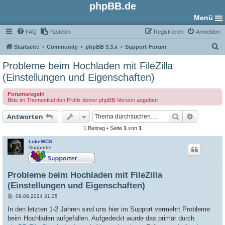
phpBB.de
Menü
FAQ
Pastebin
Registrieren
Anmelden
S
Startseite
Community
phpBB 3.3.x
Support-Forum
u
Probleme beim Hochladen mit FileZilla
c
(Einstellungen und Eigenschaften)
h
Forumsregeln
e
Bitte im Thementitel den Präfix deiner phpBB-Version angeben
Suche
Erweiter
Antworten
1 Beitrag • Seite
1
von
1
LukeWCS
Supporter
Probleme beim Hochladen mit FileZilla
(Einstellungen und Eigenschaften)
B
09.08.2024 21:25
e
i
In den letzten 1-2 Jahren sind uns hier im Support vermehrt Probleme
t
beim Hochladen aufgefallen. Aufgedeckt wurde das primär durch
r