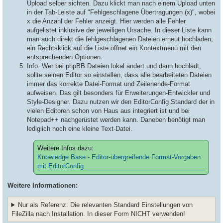
Upload selber sichten. Dazu klickt man nach einem Upload unten
in der Tab-Leiste auf "Fehlgeschlagene Übertragungen (x)", wobei
x die Anzahl der Fehler anzeigt. Hier werden alle Fehler
aufgelistet inklusive der jeweiligen Ursache. In dieser Liste kann
man auch direkt die fehlgeschlagenen Dateien erneut hochladen;
ein Rechtsklick auf die Liste öffnet ein Kontextmenü mit den
entsprechenden Optionen.
Info: Wer bei phpBB Dateien lokal ändert und dann hochlädt,
sollte seinen Editor so einstellen, dass alle bearbeiteten Dateien
immer das korrekte Datei-Format und Zeilenende-Format
aufweisen. Das gilt besonders für Erweiterungen-Entwickler und
Style-Designer. Dazu nutzen wir den EditorConfig Standard der in
vielen Editoren schon von Haus aus integriert ist und bei
Notepad++ nachgerüstet werden kann. Daneben benötigt man
lediglich noch eine kleine Text-Datei.
Weitere Infos dazu:
Knowledge Base - Editor-übergreifende Format-Vorgaben
mit EditorConfig
Weitere Informationen:
Nur als Referenz: Die relevanten Standard Einstellungen von
FileZilla nach Installation. In dieser Form NICHT verwenden!