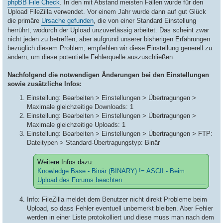
a
phpBB File Check
. In den mit Abstand meisten Fällen wurde für den
g
Upload FileZilla verwendet. Vor einem Jahr wurde dann auf gut Glück
die primäre
Ursache gefunden
, die von einer Standard Einstellung
herrührt, wodurch der Upload unzuverlässig arbeitet. Das scheint zwar
nicht jeden zu betreffen, aber aufgrund unserer bisherigen Erfahrungen
bezüglich diesem Problem, empfehlen wir diese Einstellung generell zu
ändern, um diese potentielle Fehlerquelle auszuschließen.
Nachfolgend die notwendigen Änderungen bei den Einstellungen
sowie zusätzliche Infos:
Einstellung: Bearbeiten > Einstellungen > Übertragungen >
Maximale gleichzeitige Downloads: 1
Einstellung: Bearbeiten > Einstellungen > Übertragungen >
Maximale gleichzeitige Uploads: 1
Einstellung: Bearbeiten > Einstellungen > Übertragungen > FTP:
Dateitypen > Standard-Übertragungstyp: Binär
Weitere Infos dazu:
Knowledge Base - Binär (BINARY) != ASCII - Beim
Upload des Forums beachten
Info: FileZilla meldet dem Benutzer nicht direkt Probleme beim
Upload, so dass Fehler eventuell unbemerkt bleiben. Aber Fehler
werden in einer Liste protokolliert und diese muss man nach dem