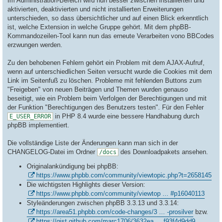
Im Administration-Bereich wird nun besser zwischen installierten und
aktivierten, deaktivierten und nicht installierten Erweiterungen
unterschieden, so dass übersichtlicher und auf einen Blick erkenntlich
ist, welche Extension in welche Gruppe gehört. Mit dem phpBB-
Kommandozeilen-Tool kann nun das erneute Verarbeiten vono BBCodes
erzwungen werden.
Zu den behobenen Fehlern gehört ein Problem mit dem AJAX-Aufruf,
wenn auf unterschiedlichen Seiten versucht wurde die Cookies mit dem
Link im Seitenfuß zu löschen. Probleme mit fehlenden Buttons zum
"Freigeben" von neuen Beiträgen und Themen wurden genauso
beseitigt, wie ein Problem beim Verfolgen der Berechtigungen und mit
der Funktion "Berechtigungen des Benutzers testen". Für den Fehler
in PHP 8.4 wurde eine bessere Handhabung durch
E_USER_ERROR
phpBB implementiert.
Die vollständige Liste der Änderungen kann man sich in der
CHANGELOG-Datei im Ordner
des Downloadpakets ansehen.
/docs
Originalankündigung bei phpBB:
https://www.phpbb.com/community/viewtopic.php?t=2658145
Die wichtigsten Highlights dieser Version:
https://www.phpbb.com/community/viewtop ... #p16040113
Styleänderungen zwischen phpBB 3.3.13 und 3.3.14:
https://area51.phpbb.com/code-changes/3 ... -prosilver
bzw.
https://gist.github.com/marc1706/3632ea ... f93f4d9dd9