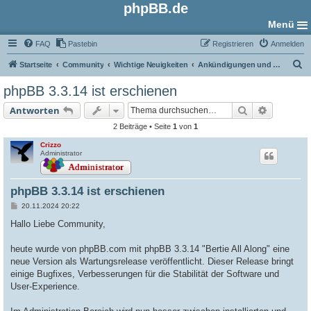
phpBB.de
Menü
FAQ
Pastebin
Registrieren
Anmelden
S
Startseite
Community
Wichtige Neuigkeiten
Ankündigungen und Neuigkeiten
u
phpBB 3.3.14 ist erschienen
c
Suche
Erweiter
Antworten
h
2 Beiträge • Seite
1
von
1
e
Crizzo
Administrator
phpBB 3.3.14 ist erschienen
B
20.11.2024 20:22
e
i
Hallo Liebe Community,
t
r
a
heute wurde von phpBB.com mit phpBB 3.3.14 "Bertie All Along" eine
g
neue Version als Wartungsrelease veröffentlicht. Dieser Release bringt
einige Bugfixes, Verbesserungen für die Stabilität der Software und
User-Experience.