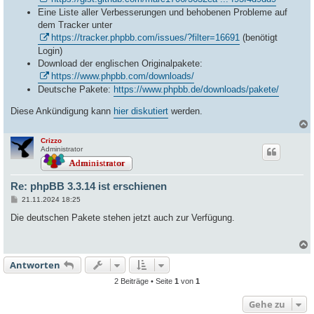
Eine Liste aller Verbesserungen und behobenen Probleme auf
dem Tracker unter
https://tracker.phpbb.com/issues/?filter=16691
(benötigt
Login)
Download der englischen Originalpakete:
https://www.phpbb.com/downloads/
Deutsche Pakete:
https://www.phpbb.de/downloads/pakete/
Diese Ankündigung kann
hier diskutiert
werden.
Crizzo
c
Administrator
Re: phpBB 3.3.14 ist erschienen
B
21.11.2024 18:25
e
i
Die deutschen Pakete stehen jetzt auch zur Verfügung.
t
r
a
g
Antworten
c
2 Beiträge • Seite
1
von
1
Gehe zu