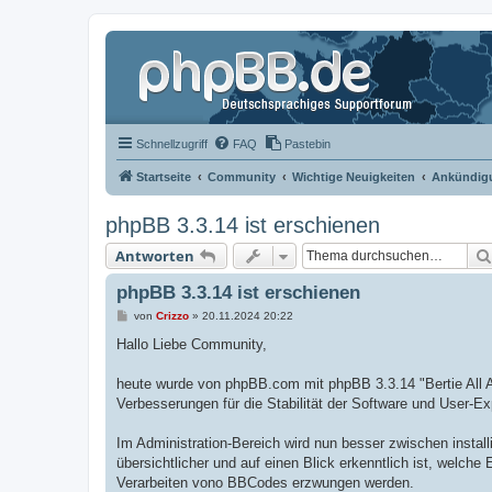
Schnellzugriff
FAQ
Pastebin
Startseite
Community
Wichtige Neuigkeiten
Ankündigu
phpBB 3.3.14 ist erschienen
Antworten
phpBB 3.3.14 ist erschienen
B
von
Crizzo
»
20.11.2024 20:22
e
i
Hallo Liebe Community,
t
r
a
heute wurde von phpBB.com mit phpBB 3.3.14 "Bertie All Al
g
Verbesserungen für die Stabilität der Software und User-Ex
Im Administration-Bereich wird nun besser zwischen installi
übersichtlicher und auf einen Blick erkenntlich ist, wel
Verarbeiten vono BBCodes erzwungen werden.