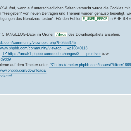
-Aufruf, wenn auf unterschiedlichen Seiten versucht wurde die Cookies mit
m "Freigeben" von neuen Beiträgen und Themen wurden genauso beseitigt, wi
htigungen des Benutzers testen". Für den Fehler
in PHP 8.4 w
E_USER_ERROR
 der CHANGELOG-Datei im Ordner
des Downloadpakets ansehen.
/docs
pbb.com/community/viewtopic.php?t=2658145
//www.phpbb.com/community/viewtop ... #p16040113
4:
https://area51.phpbb.com/code-changes/3 ... -prosilver
bzw.
f4d9dd9
obleme auf dem Tracker unter
https://tracker.phpbb.com/issues/?filter=166
/www.phpbb.com/downloads/
pakete/