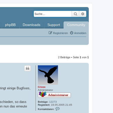
Suche
Erweiterte Such
phpBB
Downloads
Support
Community
Registrieren
Anmelden
2 Beiträge • Seite
1
von
1
Crizzo
ingt einige Bugfixes,
Administrator
erschieden, so dass
Beiträge:
12273
Registriert:
19.05.2005 21:45
nn nun das erneute
K
Kontaktdaten:
o