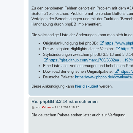
Zu den behobenen Fehlern gehört ein Problem mit dem AJAX
Seitenfuß zu löschen. Probleme mit fehlenden Buttons zu
Verfolgen der Berechtigungen und mit der Funktion "Berec
Handhabung durch phpBB implementiert.
Die vollständige Liste der Änderungen kann man sich in
Originalankündigung bei phpBB:
https://www.ph
Die wichtigsten Highlights dieser Version:
https:
Styleänderungen zwischen phpBB 3.3.13 und 3.3.1
https://gist.github.com/marc1706/3632ea ... f93
Eine Liste aller Verbesserungen und behobenen Pr
Download der englischen Originalpakete:
https:/
Deutsche Pakete:
https://www.phpbb.de/downloads/
Diese Ankündigung kann
hier diskutiert
werden.
Re: phpBB 3.3.14 ist erschienen
B
von
Crizzo
»
21.11.2024 18:25
e
i
Die deutschen Pakete stehen jetzt auch zur Verfügung.
t
r
a
g