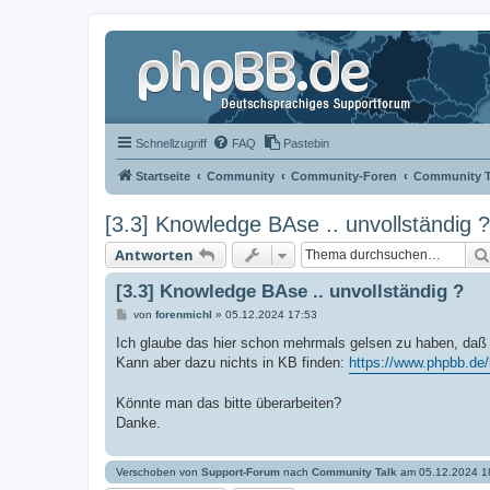
Schnellzugriff
FAQ
Pastebin
Startseite
Community
Community-Foren
Community T
[3.3] Knowledge BAse .. unvollständig ?
Antworten
[3.3] Knowledge BAse .. unvollständig ?
B
von
forenmichl
»
05.12.2024 17:53
e
i
Ich glaube das hier schon mehrmals gelsen zu haben, daß c
t
Kann aber dazu nichts in KB finden:
https://www.phpbb.de/
r
a
g
Könnte man das bitte überarbeiten?
Danke.
Verschoben von
Support-Forum
nach
Community Talk
am 05.12.2024 1