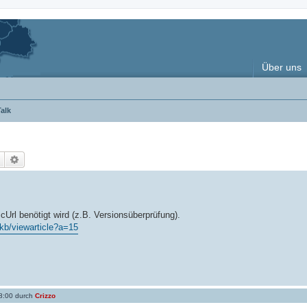
Über uns
alk
Suche
Erweiterte Suche
Url benötigt wird (z.B. Versionsüberprüfung).
kb/viewarticle?a=15
8:00 durch
Crizzo