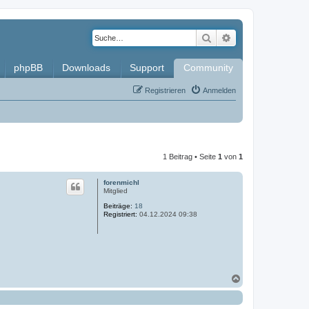
Suche
Erweiterte Such
phpBB
Downloads
Support
Community
Registrieren
Anmelden
1 Beitrag • Seite
1
von
1
forenmichl
Mitglied
Beiträge:
18
Registriert:
04.12.2024 09:38
N
a
c
h