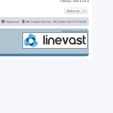
1 Beitrag • Seite
1
von
1
o
b
e
Gehe zu
n
Impressum
Alle Cookies löschen
Alle Zeiten sind
UTC+02:00
hosted by Linevast.de