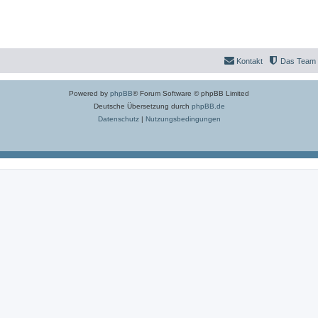
Kontakt
Das Team
Powered by
phpBB
® Forum Software © phpBB Limited
Deutsche Übersetzung durch
phpBB.de
Datenschutz
|
Nutzungsbedingungen