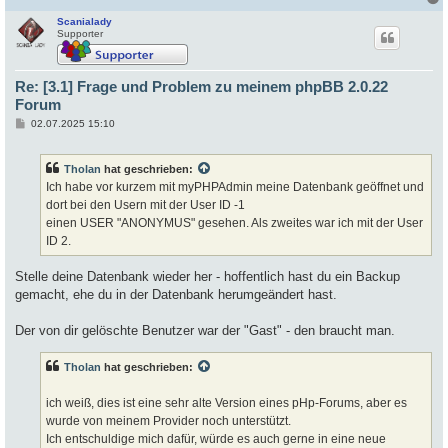
Scanialady
c
Supporter
Re: [3.1] Frage und Problem zu meinem phpBB 2.0.22
Forum
B
02.07.2025 15:10
e
i
t
Tholan
hat geschrieben:
r
a
Ich habe vor kurzem mit myPHPAdmin meine Datenbank geöffnet und
g
dort bei den Usern mit der User ID -1
einen USER "ANONYMUS" gesehen. Als zweites war ich mit der User
ID 2.
Stelle deine Datenbank wieder her - hoffentlich hast du ein Backup
gemacht, ehe du in der Datenbank herumgeändert hast.
Der von dir gelöschte Benutzer war der "Gast" - den braucht man.
Tholan
hat geschrieben:
ich weiß, dies ist eine sehr alte Version eines pHp-Forums, aber es
wurde von meinem Provider noch unterstützt.
Ich entschuldige mich dafür, würde es auch gerne in eine neue