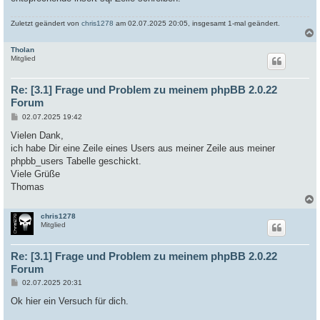
g
Zuletzt geändert von
chris1278
am 02.07.2025 20:05, insgesamt 1-mal geändert.
Tholan
c
Mitglied
Re: [3.1] Frage und Problem zu meinem phpBB 2.0.22
Forum
B
02.07.2025 19:42
e
i
Vielen Dank,
t
ich habe Dir eine Zeile eines Users aus meiner Zeile aus meiner
r
a
phpbb_users Tabelle geschickt.
g
Viele Grüße
Thomas
chris1278
c
Mitglied
Re: [3.1] Frage und Problem zu meinem phpBB 2.0.22
Forum
B
02.07.2025 20:31
e
i
Ok hier ein Versuch für dich.
t
r