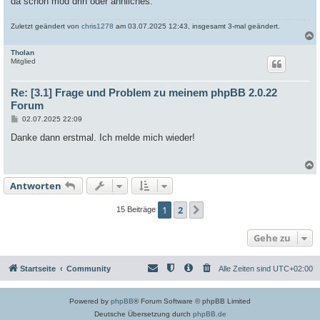
da schon mod drin oder ähnliches.
Zuletzt geändert von
chris1278
am 03.07.2025 12:43, insgesamt 3-mal geändert.
Tholan
c
Mitglied
Re: [3.1] Frage und Problem zu meinem phpBB 2.0.22
Forum
B
02.07.2025 22:09
e
i
Danke dann erstmal. Ich melde mich wieder!
t
r
a
g
Antworten
c
1
2
Nächste
15 Beiträge
Gehe zu
Startseite
Community
Alle Zeiten sind
UTC+02:00
Powered by
phpBB
® Forum Software © phpBB Limited
Deutsche Übersetzung durch
phpBB.de