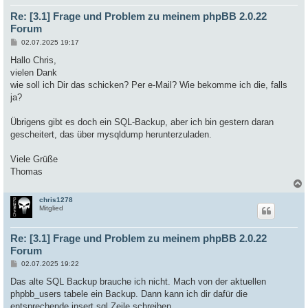
Re: [3.1] Frage und Problem zu meinem phpBB 2.0.22
Forum
B
02.07.2025 19:17
e
i
Hallo Chris,
t
vielen Dank
r
a
wie soll ich Dir das schicken? Per e-Mail? Wie bekomme ich die, falls
g
ja?
Übrigens gibt es doch ein SQL-Backup, aber ich bin gestern daran
gescheitert, das über mysqldump herunterzuladen.
Viele Grüße
Thomas
chris1278
c
Mitglied
Re: [3.1] Frage und Problem zu meinem phpBB 2.0.22
Forum
B
02.07.2025 19:22
e
i
Das alte SQL Backup brauche ich nicht. Mach von der aktuellen
t
phpbb_users tabele ein Backup. Dann kann ich dir dafür die
r
a
entsprechende insert sql Zeile schreiben.