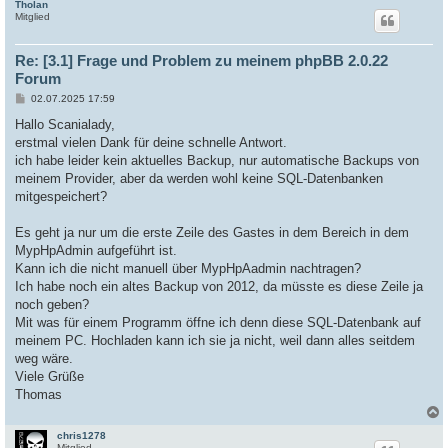
Tholan
c
Mitglied
Re: [3.1] Frage und Problem zu meinem phpBB 2.0.22
Forum
B
02.07.2025 17:59
e
i
Hallo Scanialady,
t
erstmal vielen Dank für deine schnelle Antwort.
r
a
ich habe leider kein aktuelles Backup, nur automatische Backups von
g
meinem Provider, aber da werden wohl keine SQL-Datenbanken
mitgespeichert?
Es geht ja nur um die erste Zeile des Gastes in dem Bereich in dem
MypHpAdmin aufgeführt ist.
Kann ich die nicht manuell über MypHpAadmin nachtragen?
Ich habe noch ein altes Backup von 2012, da müsste es diese Zeile ja
noch geben?
Mit was für einem Programm öffne ich denn diese SQL-Datenbank auf
meinem PC. Hochladen kann ich sie ja nicht, weil dann alles seitdem
weg wäre.
Viele Grüße
Thomas
chris1278
c
Mitglied