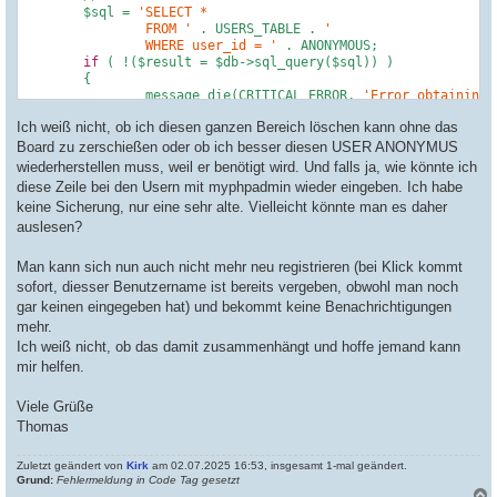
	$sql = 
'SELECT *

		FROM '
 . USERS_TABLE . 
'

		WHERE user_id = '
 . ANONYMOUS;

if
 ( !($result = $db->sql_query($sql)) )

	{

		message_die(CRITICAL_ERROR, 
'Error obtaining 
	}

Ich weiß nicht, ob ich diesen ganzen Bereich löschen kann ohne das
if
 ( !($userdata = $db->sql_fetchrow($result)) )

	{

Board zu zerschießen oder ob ich besser diesen USER ANONYMUS
		message_die(CRITICAL_ERROR, 
'Error obtaining 
wiederherstellen muss, weil er benötigt wird. Und falls ja, wie könnte ich
	}

diese Zeile bei den Usern mit myphpadmin wieder eingeben. Ich habe
	$db->sql_freeresult($result);

keine Sicherung, nur eine sehr alte. Vielleicht könnte man es daher
auslesen?
	setcookie($cookiename . 
'_data'
, 
''
, $current_time - 
$cookiepath, $cookiedomain, $cookiesecure);

Man kann sich nun auch nicht mehr neu registrieren (bei Klick kommt
	setcookie($cookiename . 
'_sid'
, 
''
, $current_time - 
3
sofort, diesser Benutzername ist bereits vergeben, obwohl man noch
$cookiepath, $cookiedomain, $cookiesecure);

gar keinen eingegeben hat) und bekommt keine Benachrichtigungen
mehr.
return
true
;

Ich weiß nicht, ob das damit zusammenhängt und hoffe jemand kann
mir helfen.
Viele Grüße
Thomas
Zuletzt geändert von
Kirk
am 02.07.2025 16:53, insgesamt 1-mal geändert.
Grund:
Fehlermeldung in Code Tag gesetzt