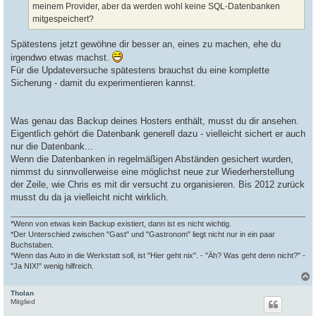
meinem Provider, aber da werden wohl keine SQL-Datenbanken
mitgespeichert?
Spätestens jetzt gewöhne dir besser an, eines zu machen, ehe du
irgendwo etwas machst.
Für die Updateversuche spätestens brauchst du eine komplette
Sicherung - damit du experimentieren kannst.
Was genau das Backup deines Hosters enthält, musst du dir ansehen.
Eigentlich gehört die Datenbank generell dazu - vielleicht sichert er auch
nur die Datenbank...
Wenn die Datenbanken in regelmäßigen Abständen gesichert wurden,
nimmst du sinnvollerweise eine möglichst neue zur Wiederherstellung
der Zeile, wie Chris es mit dir versucht zu organisieren. Bis 2012 zurück
musst du da ja vielleicht nicht wirklich.
*Wenn von etwas kein Backup existiert, dann ist es nicht wichtig.
*Der Unterschied zwischen "Gast" und "Gastronom" liegt nicht nur in ein paar
Buchstaben.
*Wenn das Auto in die Werkstatt soll, ist "Hier geht nix". - "Äh? Was geht denn nicht?" -
"Ja NIX!" wenig hilfreich.
Tholan
c
Mitglied