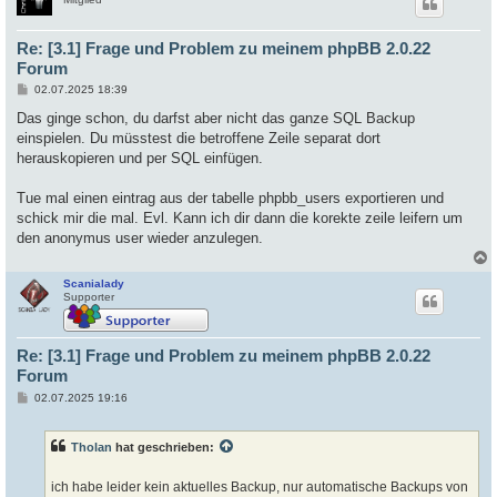
Re: [3.1] Frage und Problem zu meinem phpBB 2.0.22
Forum
B
02.07.2025 18:39
e
i
Das ginge schon, du darfst aber nicht das ganze SQL Backup
t
einspielen. Du müsstest die betroffene Zeile separat dort
r
a
herauskopieren und per SQL einfügen.
g
Tue mal einen eintrag aus der tabelle phpbb_users exportieren und
schick mir die mal. Evl. Kann ich dir dann die korekte zeile leifern um
den anonymus user wieder anzulegen.
Scanialady
c
Supporter
Re: [3.1] Frage und Problem zu meinem phpBB 2.0.22
Forum
B
02.07.2025 19:16
e
i
t
Tholan
hat geschrieben:
r
a
g
ich habe leider kein aktuelles Backup, nur automatische Backups von