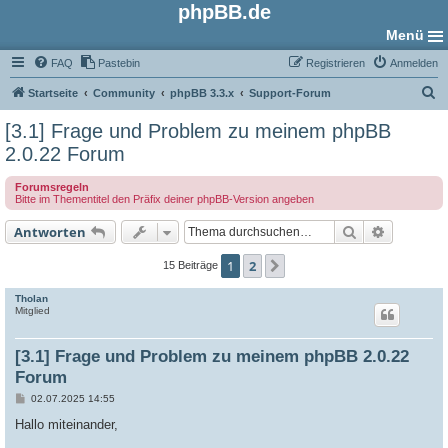
phpBB.de
Menü
FAQ
Pastebin
Registrieren
Anmelden
S
Startseite
Community
phpBB 3.3.x
Support-Forum
u
[3.1] Frage und Problem zu meinem phpBB
c
2.0.22 Forum
h
Forumsregeln
e
Bitte im Thementitel den Präfix deiner phpBB-Version angeben
Suche
Erweiter
Antworten
1
2
Nächste
15 Beiträge
Tholan
Mitglied
[3.1] Frage und Problem zu meinem phpBB 2.0.22
Forum
B
02.07.2025 14:55
e
i
Hallo miteinander,
t
r