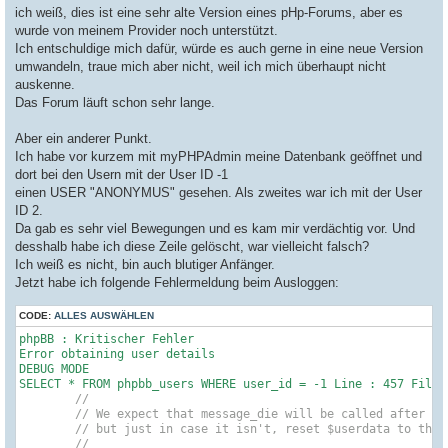
a
ich weiß, dies ist eine sehr alte Version eines pHp-Forums, aber es
g
wurde von meinem Provider noch unterstützt.
Ich entschuldige mich dafür, würde es auch gerne in eine neue Version
umwandeln, traue mich aber nicht, weil ich mich überhaupt nicht
auskenne.
Das Forum läuft schon sehr lange.
Aber ein anderer Punkt.
Ich habe vor kurzem mit myPHPAdmin meine Datenbank geöffnet und
dort bei den Usern mit der User ID -1
einen USER "ANONYMUS" gesehen. Als zweites war ich mit der User
ID 2.
Da gab es sehr viel Bewegungen und es kam mir verdächtig vor. Und
desshalb habe ich diese Zeile gelöscht, war vielleicht falsch?
Ich weiß es nicht, bin auch blutiger Anfänger.
Jetzt habe ich folgende Fehlermeldung beim Ausloggen:
CODE:
ALLES AUSWÄHLEN
phpBB : Kritischer Fehler

Error obtaining user details

DEBUG MODE

SELECT * FROM phpbb_users WHERE user_id = 
-1
 Line : 
457
 File 
//
// We expect that message_die will be called after th
// but just in case it isn't, reset $userdata to the 
//