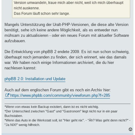
Version umwandeln, traue mich aber nicht, weil ich mich überhaupt
nicht auskenne.
Das Forum läuft schon sehr lange.
Mangels Unterstützung der Uralt-PHP-Versionen, die diese alte Version
benötigt, sehe ich keine andere Möglichkeit, als es entweder nun
mühsam zu aktualisieren - oder ein neues Forum mit aktueller Software
aufzubauen.
Die Entwicklung von phpBB 2 endete 2009. Es ist nun schon schwierig,
überhaupt noch jemanden zu finden, der sich erinnert, wie das damals
war. Wir haben noch einige Informationen archiviert, die du hier
nachlesen kannst:
phpBB 2.0: Installation und Update
Auch auf dem englischen Forum gibt es noch ein Archiv hier:
https://www.phpbb.com/community/viewforum.php?f=285
*Wenn von etwas kein Backup existiert, dann ist es nicht wichtig.
*Der Unterschied zwischen "Gast" und "Gastronom" liegt nicht nur in ein paar
Buchstaben.
*Wenn das Auto in die Werkstatt soll, ist "Hier geht nix". - "Äh? Was geht denn nicht?" -
"Ja NIX!" wenig hilfreich.