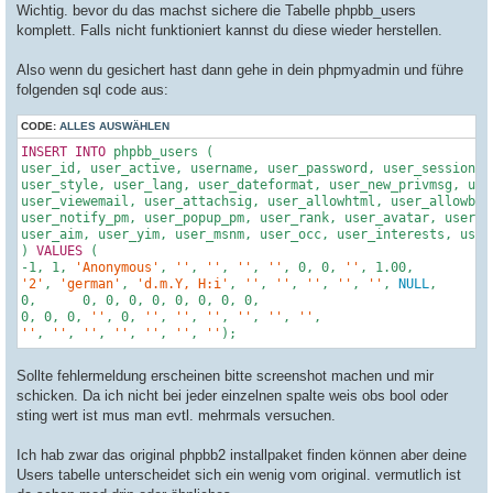
a
Wichtig. bevor du das machst sichere die Tabelle phpbb_users
g
komplett. Falls nicht funktioniert kannst du diese wieder herstellen.
Also wenn du gesichert hast dann gehe in dein phpmyadmin und führe
folgenden sql code aus:
CODE:
ALLES AUSWÄHLEN
INSERT
INTO
 phpbb_users (

user_id, user_active, username, user_password, user_session_t
user_style, user_lang, user_dateformat, user_new_privmsg, use
user_viewemail,	user_attachsig, user_allowhtml, user_allowbbcode, user_allowsmile, user_allowavatar, user_allow_pm, user_allow_viewonline, user_notify,	

user_notify_pm, user_popup_pm, user_rank, user_avatar, user_a
user_aim, user_yim, user_msnm, user_occ, user_interests, user_
) 
VALUES
-1
, 
1
, 
'Anonymous'
, 
''
, 
''
, 
''
, 
''
, 
0
, 
0
, 
''
, 
1.00
'2'
, 
'german'
, 
'd.m.Y, H:i'
, 
''
, 
''
, 
''
, 
''
, 
''
, 
NULL
0
,	
0
, 
0
, 
0
, 
0
, 
0
, 
0
, 
0
, 
0
0
, 
0
, 
0
, 
''
, 
0
, 
''
, 
''
, 
''
, 
''
, 
''
, 
''
''
, 
''
, 
''
, 
''
, 
''
, 
''
, 
''
);
Sollte fehlermeldung erscheinen bitte screenshot machen und mir
schicken. Da ich nicht bei jeder einzelnen spalte weis obs bool oder
sting wert ist mus man evtl. mehrmals versuchen.
Ich hab zwar das original phpbb2 installpaket finden können aber deine
Users tabelle unterscheidet sich ein wenig vom original. vermutlich ist