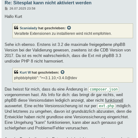
Re: Sitesplat kann nicht aktiviert werden
B
26.07.2025 23:58
e
i
Hallo Kurt
t
r
a
Scanialady
hat geschrieben:
g
Veraltete Extensionen zu installieren wird nicht empfohlen.
Sehe ich ebenso. Erstens ist 3.2 die maximale freigegebene phpBB
Version bei der Validierung gewesen, zweitens ist die CDB Version von
2017. Da ist es recht wahrscheinlich, dass die Ext mit phpBB 3.3
und/oder PHP 8 nicht harmoniert.
Kurt W
hat geschrieben:
phpbb/phpbb": ">=3.1.10,<3.4.0@dev
Das heisst für mich, dass du eine Änderung in
composer.json
vorgenommen hast. Als Info für dich: das bringt dir gar nichts, weil
phpBB diese Versionsdaten lediglich anzeigt, aber nicht
funktionell
auswertet. Eine echte Versionssicherung ist nur per
möglich.
ext.php
Und letzteres zu umgehen, davon ist grundsätzlich abzuraten, denn die
Entwickler haben nicht grundlose eine Versionssicherung eingerichtet.
Eine Umgehung "kann" funktionieren, kann aber auch genauso gut
schiefgehen und Probleme/Fehler verursachen.