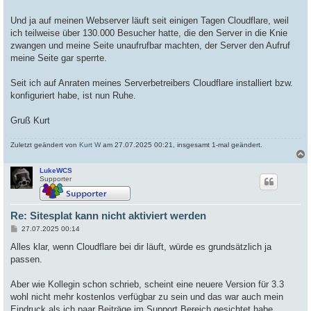
Und ja auf meinen Webserver läuft seit einigen Tagen Cloudflare, weil
ich teilweise über 130.000 Besucher hatte, die den Server in die Knie
zwangen und meine Seite unaufrufbar machten, der Server den Aufruf
meine Seite gar sperrte.
Seit ich auf Anraten meines Serverbetreibers Cloudflare installiert bzw.
konfiguriert habe, ist nun Ruhe.
Gruß Kurt
Zuletzt geändert von
Kurt W
am 27.07.2025 00:21, insgesamt 1-mal geändert.
LukeWCS
c
Supporter
Re: Sitesplat kann nicht aktiviert werden
B
27.07.2025 00:14
e
i
Alles klar, wenn Cloudflare bei dir läuft, würde es grundsätzlich ja
t
passen.
r
a
g
Aber wie Kollegin schon schrieb, scheint eine neuere Version für 3.3
wohl nicht mehr kostenlos verfügbar zu sein und das war auch mein
Eindruck als ich paar Beiträge im Support Bereich gesichtet habe.