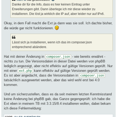
r
a
Danke dir für die Info, dass es hier keinen Eintrag unter
g
Erweiterungen gibt. Dann überlege ich mir diese wieder zu
installieren. Die löst ja wirklich die IP auf, aber leider nur auf IPv6.
Okay, in dem Fall macht die Ext ja dann was sie soll. Ich dachte bisher,
die würde gar nicht funktionieren.
Lässt sich ja installieren, wenn ich das im composer.json
entsprechend abändere.
Hat mit deiner Änderung in
- wie bereits erwähnt -
composer.json
nichts zu tun. Die Versionsdaten in dieser Datei werden von phpBB
lediglich angezeigt, aber nicht effektiv auf gültige Versionen geprüft. Nur
mit einer
kann effektiv auf gültige Versionen geprüft werden.
ext.php
Es ist aber angedacht, dass die Versionsdaten in
composer.json
tatsächlich ausgewertet werden, aber das wird wohl erst bei 4.0
kommen.
Und um sicherzustellen, dass es da seit meinem letzten Kenntnisstand
keine Änderung bei phpBB gab, das Ganze gegengeprüft: ich habe die
Ext eben in meinem TB mit 3.3.15/8.4 installieren wollen, dabei bekam
ich diese Fehlermeldung:
CODE:
ALLES AUSWÄHLEN