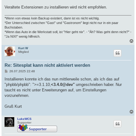
Veraltete Extensionen zu installieren wird nicht empfohlen.
*Wenn von etwas kein Backup existiert, dann ist es nicht wichtig.
*Der Unterschied zwischen "Gast" und "Gastronom" liegt nicht nur in ein paar
Buchstaben.
*Wenn das Auto in die Werkstatt soll, ist "Hier geht nix". - "Äh? Was geht denn nicht?" -
"Ja NIX!" wenig hilfreich.
Kurt W
c
Mitglied
Re: Sitesplat kann nicht aktiviert werden
B
26.07.2025 22:48
e
i
Installieren konnte ich das nun mittlerweile schon, als ich das auf
t
"phpbb/phpbb": ">=3.1.10,
<3.4.0@dev"
umgeschrieben haber. Nur
r
a
taucht es nicht unter Erweiterungen auf, um Einstellungen
g
vorzunehmen.
Gruß Kurt
LukeWCS
c
Supporter