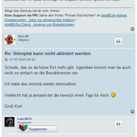
Möge das Backup mit dir sein. Immer.
Kein Support via PN!
Siehe den Punkt "Private Nachrichten" im
phpBB.de-Knigge
.
Erweiterungen - Infos zur artgerechten Haltung
/
phpBB Ext Check - Analyse von Erweiterungen
Kurt W
c
Mitglied
Re: Sitesplat kann nicht aktiviert werden
B
27.07.2025 00:16
e
i
Schade, das es da keine Ext mehr gibt. Irgendwie kommt man da auch
t
nicht so einfach an die Bezahlversion ran.
r
a
g
Ich habe das erstmal wieder deinstalliert.
Vielleicht hat ja jemand der die benutzt einen Tipp für mich.
Gruß Kurt
LukeWCS
c
Supporter