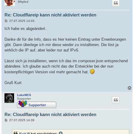
Mitglied
Re: Cloudflareip kann nicht aktiviert werden
B
27.07.2025 14:03
e
i
Ich habe es abgeändert.
t
r
a
Danke dir für die Info, dass es hier keinen Eintrag unter Erweiterungen
g
gibt. Dann überlege ich mir diese wieder zu installieren. Die löst ja
wirklich die IP auf, aber leider nur auf IPv6.
Lässt sich ja installieren, wenn ich das im composer.json entsprechend
abändere. Ich glaube auch nicht das der Entwickler bei der nun
kostenpflichtigen Version viel mehr gemacht hat.
Gruß Kurt
LukeWCS
c
Supporter
Re: Cloudflareip kann nicht aktiviert werden
B
27.07.2025 14:39
e
i
t
Kurt W
hat geschrieben: