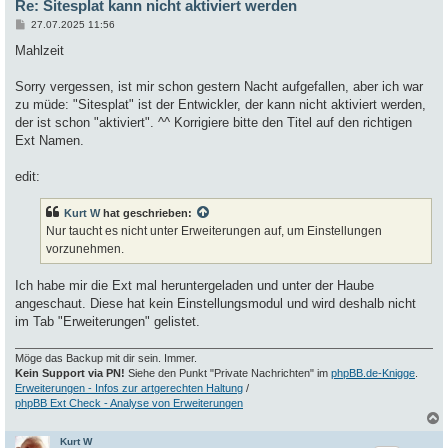
Re: Sitesplat kann nicht aktiviert werden
B
27.07.2025 11:56
e
i
Mahlzeit
t
r
a
Sorry vergessen, ist mir schon gestern Nacht aufgefallen, aber ich war
g
zu müde: "Sitesplat" ist der Entwickler, der kann nicht aktiviert werden,
der ist schon "aktiviert". ^^ Korrigiere bitte den Titel auf den richtigen
Ext Namen.
edit:
Kurt W
hat geschrieben:
Nur taucht es nicht unter Erweiterungen auf, um Einstellungen
vorzunehmen.
Ich habe mir die Ext mal heruntergeladen und unter der Haube
angeschaut. Diese hat kein Einstellungsmodul und wird deshalb nicht
im Tab "Erweiterungen" gelistet.
Möge das Backup mit dir sein. Immer.
Kein Support via PN!
Siehe den Punkt "Private Nachrichten" im
phpBB.de-Knigge
.
Erweiterungen - Infos zur artgerechten Haltung
/
phpBB Ext Check - Analyse von Erweiterungen
Kurt W
c