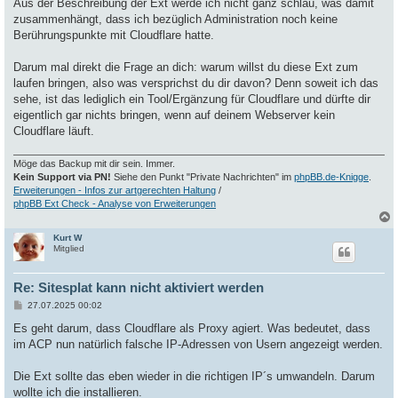
Aus der Beschreibung der Ext werde ich nicht ganz schlau, was damit
zusammenhängt, dass ich bezüglich Administration noch keine
Berührungspunkte mit Cloudflare hatte.
Darum mal direkt die Frage an dich: warum willst du diese Ext zum
laufen bringen, also was versprichst du dir davon? Denn soweit ich das
sehe, ist das lediglich ein Tool/Ergänzung für Cloudflare und dürfte dir
eigentlich gar nichts bringen, wenn auf deinem Webserver kein
Cloudflare läuft.
Möge das Backup mit dir sein. Immer.
Kein Support via PN!
Siehe den Punkt "Private Nachrichten" im
phpBB.de-Knigge
.
Erweiterungen - Infos zur artgerechten Haltung
/
phpBB Ext Check - Analyse von Erweiterungen
Kurt W
c
Mitglied
Re: Sitesplat kann nicht aktiviert werden
B
27.07.2025 00:02
e
i
Es geht darum, dass Cloudflare als Proxy agiert. Was bedeutet, dass
t
im ACP nun natürlich falsche IP-Adressen von Usern angezeigt werden.
r
a
g
Die Ext sollte das eben wieder in die richtigen IP´s umwandeln. Darum
wollte ich die installieren.