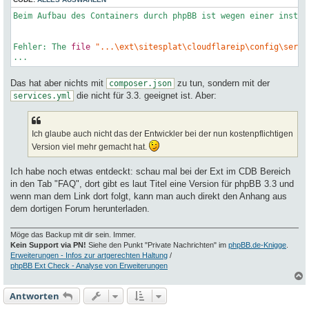
Beim Aufbau des Containers durch phpBB ist wegen einer instal
Fehler: The 
file
"...\ext\sitesplat\cloudflareip\config\servi
Das hat aber nichts mit
zu tun, sondern mit der
composer.json
die nicht für 3.3. geeignet ist. Aber:
services.yml
Ich glaube auch nicht das der Entwickler bei der nun kostenpflichtigen
Version viel mehr gemacht hat.
Ich habe noch etwas entdeckt: schau mal bei der Ext im CDB Bereich
in den Tab "FAQ", dort gibt es laut Titel eine Version für phpBB 3.3 und
wenn man dem Link dort folgt, kann man auch direkt den Anhang aus
dem dortigen Forum herunterladen.
Möge das Backup mit dir sein. Immer.
Kein Support via PN!
Siehe den Punkt "Private Nachrichten" im
phpBB.de-Knigge
.
Erweiterungen - Infos zur artgerechten Haltung
/
phpBB Ext Check - Analyse von Erweiterungen
Antworten
c