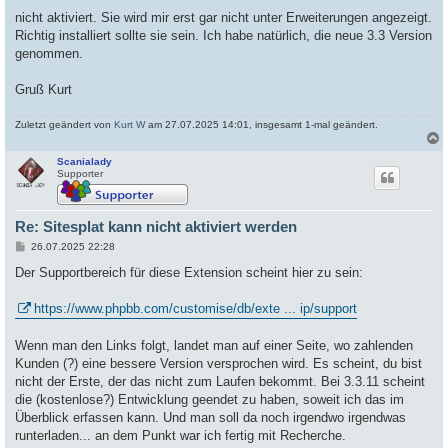
nicht aktiviert. Sie wird mir erst gar nicht unter Erweiterungen angezeigt.
Richtig installiert sollte sie sein. Ich habe natürlich, die neue 3.3 Version
genommen.
Gruß Kurt
Zuletzt geändert von
Kurt W
am 27.07.2025 14:01, insgesamt 1-mal geändert.
Scanialady
c
Supporter
Re: Sitesplat kann nicht aktiviert werden
B
26.07.2025 22:28
e
i
Der Supportbereich für diese Extension scheint hier zu sein:
t
r
a
https://www.phpbb.com/customise/db/exte ... ip/support
g
Wenn man den Links folgt, landet man auf einer Seite, wo zahlenden
Kunden (?) eine bessere Version versprochen wird. Es scheint, du bist
nicht der Erste, der das nicht zum Laufen bekommt. Bei 3.3.11 scheint
die (kostenlose?) Entwicklung geendet zu haben, soweit ich das im
Überblick erfassen kann. Und man soll da noch irgendwo irgendwas
runterladen... an dem Punkt war ich fertig mit Recherche.