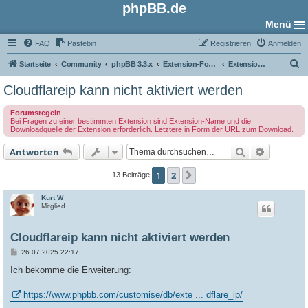
phpBB.de
Menü
FAQ
Pastebin
Registrieren
Anmelden
S
Startseite
Community
phpBB 3.3.x
Extension-Foren
Extension Support
u
Cloudflareip kann nicht aktiviert werden
c
Forumsregeln
h
Bei Fragen zu einer bestimmten Extension sind Extension-Name und die
Downloadquelle der Extension erforderlich. Letztere in Form der URL zum Download.
e
Suche
Erweiter
Antworten
1
2
Nächste
13 Beiträge
Kurt W
Mitglied
Cloudflareip kann nicht aktiviert werden
B
26.07.2025 22:17
e
i
Ich bekomme die Erweiterung:
t
r
a
https://www.phpbb.com/customise/db/exte ... dflare_ip/
g