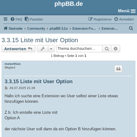
phpBB.de
Menü
FAQ
Pastebin
Registrieren
Anmelden
S
Startseite
Community
phpBB 3.3.x
Extension-Foren
Extension Suche/Anfrage
u
3.3.15 Liste mit User Option
c
Suche
Erweiter
Antworten
h
1 Beitrag • Seite
1
von
1
e
matzethias
Mitglied
3.3.15 Liste mit User Option
B
29.07.2025 21:28
e
i
Hallo ich suche eine Extension wo User selbst einer Liste etwas
t
hinzufügen können.
r
a
g
Z.b. Ich erstelle eine Liste mit
Option A
der nächste User soll dann da ein Option B hinzufügen können.