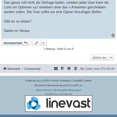
Das ganze soll nicht als Umfrage laufen, sondern jeder User kann die
Liste um Optionen xyz erweitern ohne das x Antworten geschrieben
werden sollen. Der User sollte nur eine Option hinzufügen dürfen.
Gibt es so etwas?
Danke im Voraus
Antworten
c
1 Beitrag • Seite
1
von
1
Gehe zu
Startseite
Community
Alle Zeiten sind
UTC+02:00
Powered by
phpBB
® Forum Software © phpBB Limited
Deutsche Übersetzung durch
phpBB.de
Datenschutz
|
Nutzungsbedingungen
hosted by Linevast.de