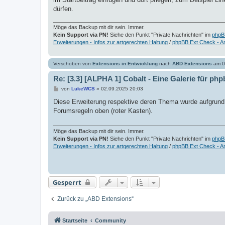
dürfen.
Möge das Backup mit dir sein. Immer.
Kein Support via PN!
Siehe den Punkt "Private Nachrichten" im
phpB
Erweiterungen - Infos zur artgerechten Haltung
/
phpBB Ext Check - A
Verschoben von
Extensions in Entwicklung
nach
ABD Extensions
am 0
Re: [3.3] [ALPHA 1] Cobalt - Eine Galerie für ph
B
von
LukeWCS
»
02.09.2025 20:03
e
i
Diese Erweiterung respektive deren Thema wurde aufgrund Au
t
Forumsregeln oben (roter Kasten).
r
a
g
Möge das Backup mit dir sein. Immer.
Kein Support via PN!
Siehe den Punkt "Private Nachrichten" im
phpB
Erweiterungen - Infos zur artgerechten Haltung
/
phpBB Ext Check - A
Gesperrt
Zurück zu „ABD Extensions“
Startseite
Community