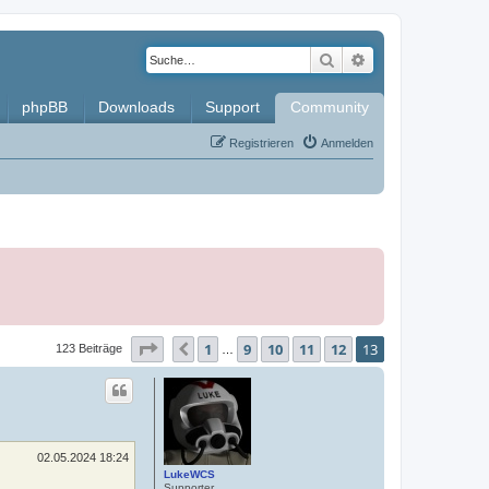
Suche
Erweiterte Such
phpBB
Downloads
Support
Community
Registrieren
Anmelden
Seite
13
von
13
1
9
10
11
12
13
Vorherige
123 Beiträge
…
02.05.2024 18:24
LukeWCS
Supporter