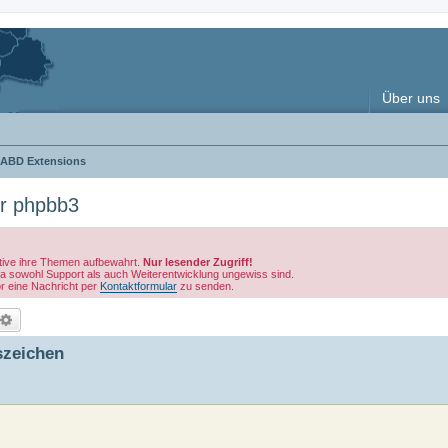
Über uns
ABD Extensions
ür phpbb3
tive ihre Themen aufbewahrt.
Nur lesender Zugriff!
 da sowohl Support als auch Weiterentwicklung ungewiss sind.
or eine Nachricht per
Kontaktformular
zu senden.
uche
Erweiterte Suche
szeichen