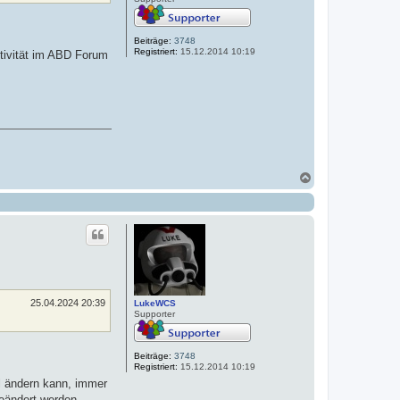
Beiträge:
3748
Registriert:
15.12.2014 10:19
tivität im ABD Forum
N
a
c
h
o
b
e
n
25.04.2024 20:39
LukeWCS
Supporter
Beiträge:
3748
Registriert:
15.12.2014 10:19
al ändern kann, immer
geändert werden