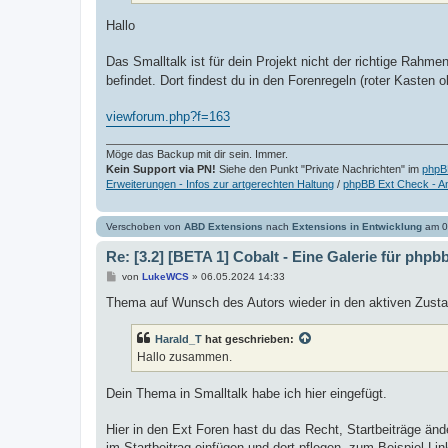
Hallo
Das Smalltalk ist für dein Projekt nicht der richtige Rahme
befindet. Dort findest du in den Forenregeln (roter Kasten 
viewforum.php?f=163
Möge das Backup mit dir sein. Immer.
Kein Support via PN!
Siehe den Punkt "Private Nachrichten" im
phpB
Erweiterungen - Infos zur artgerechten Haltung
/
phpBB Ext Check - A
Verschoben von
ABD Extensions
nach
Extensions in Entwicklung
am 0
Re: [3.2] [BETA 1] Cobalt - Eine Galerie für phpb
B
von
LukeWCS
»
06.05.2024 14:33
e
i
Thema auf Wunsch des Autors wieder in den aktiven Zusta
t
r
a
Harald_T
hat geschrieben:
g
Hallo zusammen.
Dein Thema in Smalltalk habe ich hier eingefügt.
Hier in den Ext Foren hast du das Recht, Startbeiträge änd
im Startbeitrag einfügen und dort pflegen, zum Beispiel Li