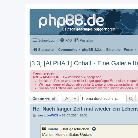
Schnellzugriff
FAQ
Pastebin
Startseite
Community
phpBB 3.3.x
Extension-Foren
[3.3] [ALPHA 1] Cobalt - Eine Galerie f
Forumsregeln
ABD = ABANDONED = Verlassen/Aufgegeben
In diesem Forum werden nicht länger gepflegte Extensions respek
Wir raten generell davon ab solche Erweiterungen zu installieren,
Soll an den Extensions weitergearbeitet werden, bitten wir den Aut
S
Gesperrt
Re: Nach langer Zeit mal wieder ein Leben
B
von
LukeWCS
»
02.05.2024 18:31
e
i
t
Harald_T
hat geschrieben:
r
a
Mal ein kleines Status-Update.
g