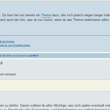
n. Du hast bei uns bereits ein
Thema
dazu, das sich jedoch wegen langer Inak
oben) auch die Info, was du tun musst, wenn du das Thema reaktivieren willst:
B.de-Knigge
.
nalyse von Erweiterungen
6.05.2024 14:32 durch
LukeWCS
b3
nd versetzt.
ern zu dürfen. Darum solltest du alles Wichtige, was sich später eventuell m
nks zu Downloads oder Screenshots, weil Folgebeiträge nur zeitlich begrenzt 