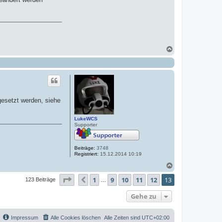
N
a
c
h
o
b
e
n
gesetzt werden, siehe
LukeWCS
Supporter
Beiträge:
3748
Registriert:
15.12.2014 10:19
N
a
Seite
13
von
13
1
9
10
11
12
13
c
Vorherige
123 Beiträge
…
h
o
Gehe zu
b
e
n
Impressum
Alle Cookies löschen
Alle Zeiten sind
UTC+02:00