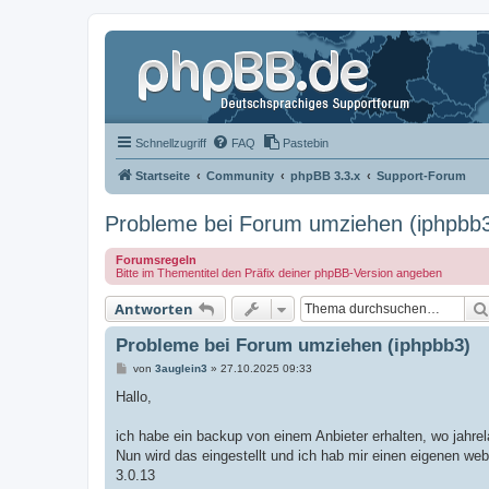
Schnellzugriff
FAQ
Pastebin
Startseite
Community
phpBB 3.3.x
Support-Forum
Probleme bei Forum umziehen (iphpbb
Forumsregeln
Bitte im Thementitel den Präfix deiner phpBB-Version angeben
Antworten
Probleme bei Forum umziehen (iphpbb3)
B
von
3auglein3
»
27.10.2025 09:33
e
i
Hallo,
t
r
a
ich habe ein backup von einem Anbieter erhalten, wo jahr
g
Nun wird das eingestellt und ich hab mir einen eigenen 
3.0.13