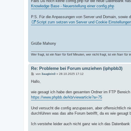
Falls Du noch keine config.php für die neue Datenbank hast.
Knowledge Base - Neuerstellung einer config.php
P.S. Für die Anpassungen von Server und Domain, sowie den
Script zum setzen von Server und Cookie Einstellunge
Grüße Mahony
Wer fragt, ist ein Narr für fünf Minuten, wer nicht fragt, ist ein Narr für 
Re: Probleme bei Forum umziehen (iphpbb3)
B
von
3auglein3
»
28.10.2025 17:12
e
i
Hallo,
t
r
a
wie gesagt ich habe den gesamten Ordner im FTP Bereich 
g
https://www.phpbb.de/kb/viewarticle?a=75
Und versucht die config anzupassen, aber offensichtlich ni
durchführen was das alte Forum betrifft, da es wie gesagt
Ich verstehe leider auch nicht ganz wie ich das Datenbank