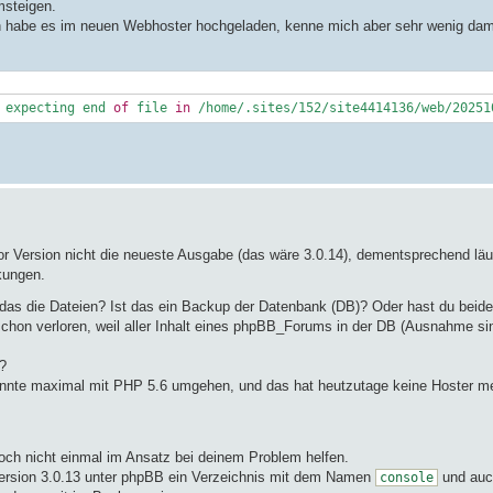
msteigen.
h habe es im neuen Webhoster hochgeladen, kenne mich aber sehr wenig dami
 expecting end 
of
 file 
in
/home/
.sites/
152
/site4414136/web/
20251
nor Version nicht die neueste Ausgabe (das wäre 3.0.14), dementsprechend läu
kungen.
as die Dateien? Ist das ein Backup der Datenbank (DB)? Oder hast du beid
schon verloren, weil aller Inhalt eines phpBB_Forums in der DB (Ausnahme s
?
onnte maximal mit PHP 5.6 umgehen, und das hat heutzutage keine Hoster m
ch nicht einmal im Ansatz bei deinem Problem helfen.
Version 3.0.13 unter phpBB ein Verzeichnis mit dem Namen
und auc
console