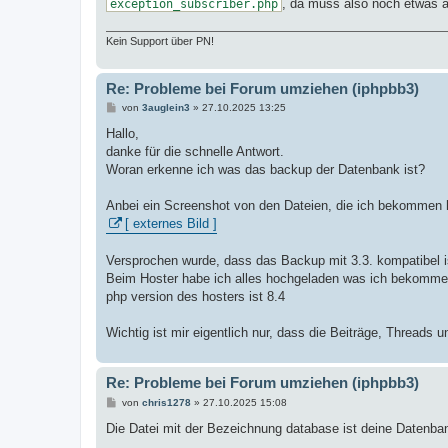
, da muss also noch etwas 
exception_subscriber.php
Kein Support über PN!
Re: Probleme bei Forum umziehen (iphpbb3)
B
von
3auglein3
»
27.10.2025 13:25
e
i
Hallo,
t
danke für die schnelle Antwort.
r
a
Woran erkenne ich was das backup der Datenbank ist?
g
Anbei ein Screenshot von den Dateien, die ich bekommen 
[ externes Bild ]
Versprochen wurde, dass das Backup mit 3.3. kompatibel i
Beim Hoster habe ich alles hochgeladen was ich bekomme,
php version des hosters ist 8.4
Wichtig ist mir eigentlich nur, dass die Beiträge, Threads
Re: Probleme bei Forum umziehen (iphpbb3)
B
von
chris1278
»
27.10.2025 15:08
e
i
Die Datei mit der Bezeichnung database ist deine Datenba
t