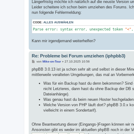
Längerfristig möchte ich natürlich auf die neuste Version u
Leider scheitere ich schon beim umziehen des Forums. Ic
nun folgende Fehlermeldung:
CODE:
ALLES AUSWÄHLEN
Parse error: syntax error, unexpected token 
"<"
,
Kann mir irgendjemand weiterhelfen?
Re: Probleme bei Forum umziehen (iphpbb3)
B
von
Mike-on-Tour
»
27.10.2025 10:56
e
i
phpBB 3.0.13 ist ja schon sehr alt und selbst in dieser Mi
t
mittlerweile veralteten Umgebungen, das mal an Vorbemer
r
a
Was für ein Backup hast du denn bekommen? Sind d
g
nicht Letzteres, dann hast du ohne Backup der DB 
Dateianhänge).
Was genau hast du beim neuen Hoster hochgeladen
Welche Version von PHP läuft dort? phpBB 3.0.x k
vielleicht in einem Sondertarif).
Ohne Beantwortung dieser (Eingangs-)Fragen können wir no
Ansonsten gibt es weder im aktuellen phpBB noch in der 