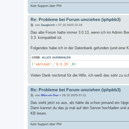
Kein Support über PN!
Re: Probleme bei Forum umziehen (iphpbb3)
B
von
3auglein3
»
27.10.2025 22:16
e
i
Das alte Forum hatte immer 3.0.13, wenn ich im Admin Bere
t
3.3. kompatibel ist.
r
a
g
Folgendes habe ich in der Datenbank gefunden (und eine 
CODE:
ALLES AUSWÄHLEN
(
'version'
,
'3.3.15'
,0)
Vielen Dank nochmal für die Hilfe, ich weiß das sehr zu sc
Re: Probleme bei Forum umziehen (iphpbb3)
B
von
Mike-on-Tour
»
28.10.2025 07:11
e
i
Das sieht jetzt so aus, als hätte da schon jemand ein Upgr
t
Dann kannst du das ja mal auf den Server hochladen und au
r
a
KB lesen.
g
Kein Support über PN!