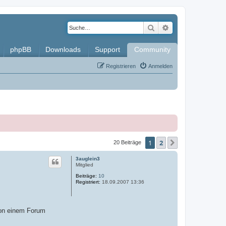
Suche
Erweiterte Such
phpBB
Downloads
Support
Community
Registrieren
Anmelden
1
2
Nächste
20 Beiträge
3auglein3
Mitglied
Beiträge:
10
Registriert:
18.09.2007 13:36
von einem Forum