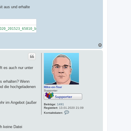
t aus und erhalte
020
_201523_65810_backup/phpbb/
console
/exception_subscriber.php 
o
N
a
c
h
o
b
ft es auch nur unter
e
n
es erhalten? Wenn
ind die hochgeladenen
Mike-on-Tour
Supporter
ehr im Angebot (außer
Beiträge:
1491
Registriert:
13.01.2020 21:09
K
Kontaktdaten:
o
n
t
a
h keine Datei
k