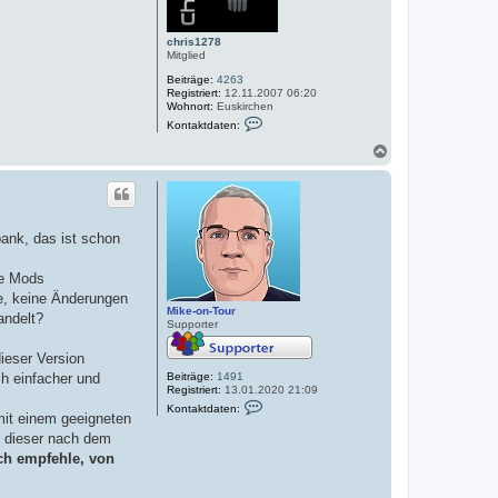
chris1278
Mitglied
Beiträge:
4263
Registriert:
12.11.2007 06:20
Wohnort:
Euskirchen
K
Kontaktdaten:
o
n
N
t
a
a
c
k
h
t
o
d
a
b
ank, das ist schon
t
e
e
n
n
ie Mods
v
o
e, keine Änderungen
n
Mike-on-Tour
andelt?
c
Supporter
h
r
ieser Version
i
s
h einfacher und
Beiträge:
1491
1
Registriert:
13.01.2020 21:09
2
K
Kontaktdaten:
7
o
mit einem geeigneten
8
n
n dieser nach dem
t
a
ch empfehle, von
k
t
d