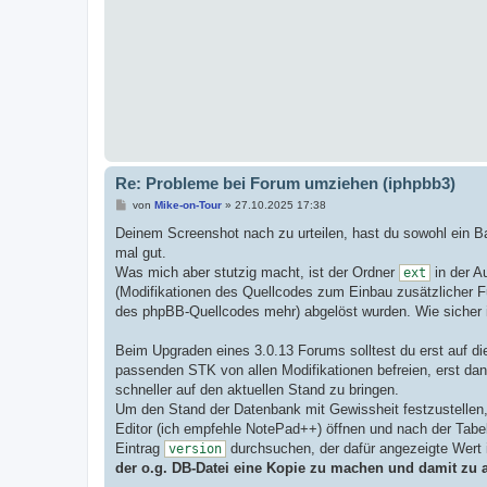
r
a
g
Re: Probleme bei Forum umziehen (iphpbb3)
B
von
Mike-on-Tour
»
27.10.2025 17:38
e
i
Deinem Screenshot nach zu urteilen, hast du sowohl ein B
t
mal gut.
r
a
Was mich aber stutzig macht, ist der Ordner
in der Au
ext
g
(Modifikationen des Quellcodes zum Einbau zusätzlicher F
des phpBB-Quellcodes mehr) abgelöst wurden. Wie sicher i
Beim Upgraden eines 3.0.13 Forums solltest du erst auf di
passenden STK von allen Modifikationen befreien, erst da
schneller auf den aktuellen Stand zu bringen.
Um den Stand der Datenbank mit Gewissheit festzustellen, 
Editor (ich empfehle NotePad++) öffnen und nach der Tabe
Eintrag
durchsuchen, der dafür angezeigte Wert 
version
der o.g. DB-Datei eine Kopie zu machen und damit zu a