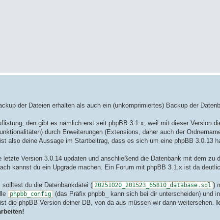
ackup der Dateien erhalten als auch ein (unkomprimiertes) Backup der Datenb
flistung, den gibt es nämlich erst seit phpBB 3.1.x, weil mit dieser Version d
unktionalitäten) durch Erweiterungen (Extensions, daher auch der Ordnernam
st also deine Aussage im Startbeitrag, dass es sich um eine phpBB 3.0.13 h
e letzte Version 3.0.14 updaten und anschließend die Datenbank mit dem zu d
nach kannst du ein Upgrade machen. Ein Forum mit phpBB 3.1.x ist da deutlic
solltest du die Datenbankdatei (
) 
20251020_201523_65810_database.sql
lle
(das Präfix phpbb_ kann sich bei dir unterscheiden) und i
phpbb_config
ist die phpBB-Version deiner DB, von da aus müssen wir dann weitersehen.
I
rbeiten!