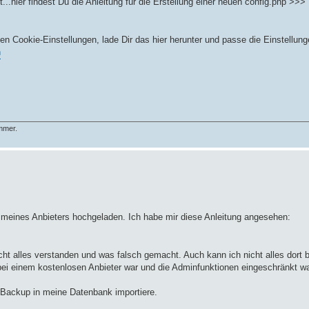
..hier findest Du die Anleitung für die Erstellung einer neuen config.php >>>
 Cookie-Einstellungen, lade Dir das hier herunter und passe die Einstellun
n
immer.
meines Anbieters hochgeladen. Ich habe mir diese Anleitung angesehen:
cht alles verstanden und was falsch gemacht. Auch kann ich nicht alles dort b
 bei einem kostenlosen Anbieter war und die Adminfunktionen eingeschränkt w
 Backup in meine Datenbank importiere.