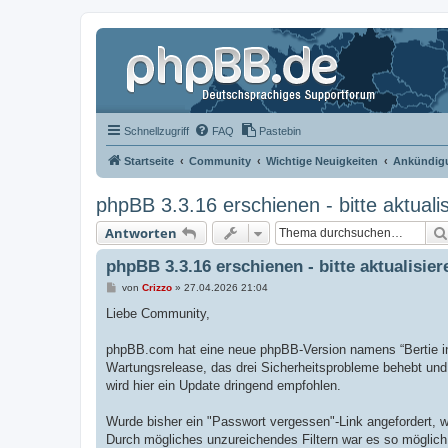
Schnellzugriff
FAQ
Pastebin
Startseite
Community
Wichtige Neuigkeiten
Ankündigu
phpBB 3.3.16 erschienen - bitte aktualis
Antworten
phpBB 3.3.16 erschienen - bitte aktualisier
B
von
Crizzo
»
27.04.2026 21:04
e
i
Liebe Community,
t
r
a
phpBB.com hat eine neue phpBB-Version namens “Bertie in s
g
Wartungsrelease, das drei Sicherheitsprobleme behebt und 
wird hier ein Update dringend empfohlen.
Wurde bisher ein "Passwort vergessen"-Link angefordert, w
Durch mögliches unzureichendes Filtern war es so möglich