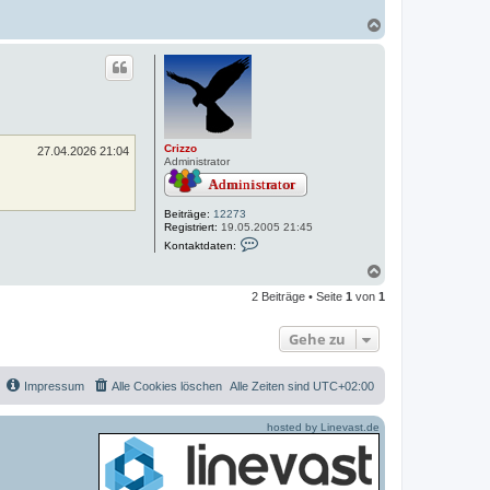
N
a
c
h
o
b
e
n
Crizzo
27.04.2026 21:04
Administrator
Beiträge:
12273
Registriert:
19.05.2005 21:45
K
Kontaktdaten:
o
n
N
t
a
a
2 Beiträge • Seite
1
von
1
c
k
h
t
o
d
Gehe zu
a
b
t
e
e
n
n
Impressum
Alle Cookies löschen
Alle Zeiten sind
UTC+02:00
v
o
n
hosted by Linevast.de
C
r
i
z
z