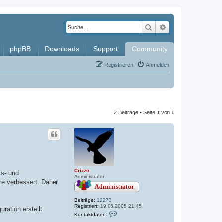
Suche
Erweiterte Such
phpBB
Downloads
Support
Community
Registrieren
Anmelden
2 Beiträge • Seite
1
von
1
Crizzo
ts- und
Administrator
re verbessert. Daher
Beiträge:
12273
Registriert:
19.05.2005 21:45
ration erstellt.
K
Kontaktdaten:
o