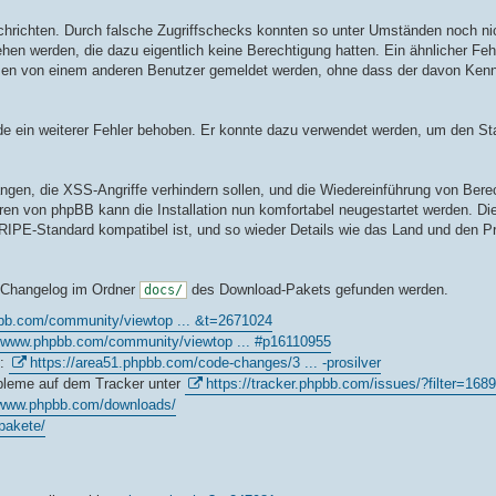
Nachrichten. Durch falsche Zugriffschecks konnten so unter Umständen noch ni
hen werden, die dazu eigentlich keine Berechtigung hatten. Ein ähnlicher Feh
men von einem anderen Benutzer gemeldet werden, ohne dass der davon Kennt
de ein weiterer Fehler behoben. Er konnte dazu verwendet werden, um den S
gen, die XSS-Angriffe verhindern sollen, und die Wiedereinführung von Ber
ren von phpBB kann die Installation nun komfortabel neugestartet werden. Di
RIPE-Standard kompatibel ist, und so wieder Details wie das Land und den P
m Changelog im Ordner
des Download-Pakets gefunden werden.
docs/
bb.com/community/viewtop ... &t=2671024
//www.phpbb.com/community/viewtop ... #p16110955
6:
https://area51.phpbb.com/code-changes/3 ... -prosilver
obleme auf dem Tracker unter
https://tracker.phpbb.com/issues/?filter=168
/www.phpbb.com/downloads/
pakete/