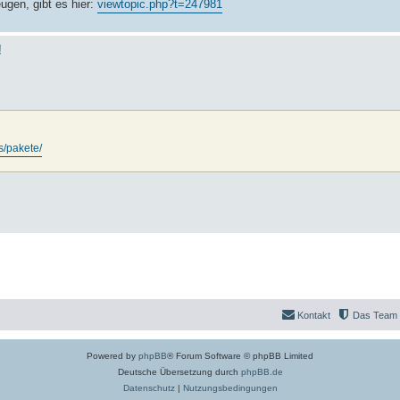
gen, gibt es hier:
viewtopic.php?t=247981
!
s/pakete/
Kontakt
Das Team
Powered by
phpBB
® Forum Software © phpBB Limited
Deutsche Übersetzung durch
phpBB.de
Datenschutz
|
Nutzungsbedingungen