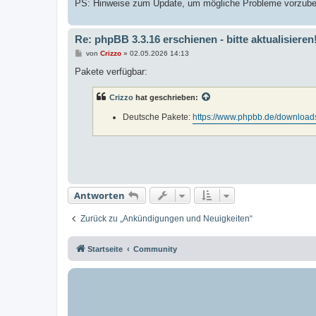
PS: Hinweise zum Update, um mögliche Probleme vorzubeu
Re: phpBB 3.3.16 erschienen - bitte aktualisieren
B
von
Crizzo
»
02.05.2026 14:13
e
i
Pakete verfügbar:
t
r
a
Crizzo
hat geschrieben:
g
Deutsche Pakete:
https://www.phpbb.de/download
Antworten
Zurück zu „Ankündigungen und Neuigkeiten“
Startseite
Community