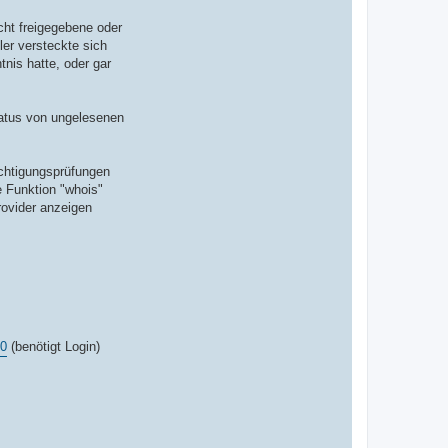
n
t
cht freigegebene oder
a
k
ler versteckte sich
t
nis hatte, oder gar
d
a
t
e
n
tatus von ungelesenen
v
o
n
C
echtigungsprüfungen
r
i
e Funktion "whois"
z
rovider anzeigen
z
o
90
(benötigt Login)