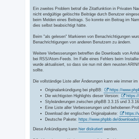
Ein zweites Problem betraf die Zitatfunktion in Privaten 
nicht endgültige gelöschte Beiträge durch Benutzer eingese
beim Melden eines Beitrags. So konnte ein Beitrag im Na
dies selbst beabsichtigt hätte.
Beim "als gelesen" Markieren von Benachrichtigungen wur
Benachrichtigungen von anderen Benutzern zu ändern.
Weitere Verbesserungen betreffen die Downloads von Anhän
bei RSS/Atom-Feeds. Im Falle eines Fehlers beim Installie
wurde aktualisiert, so dass sie nun mit dem neusten ARIN/
sollte.
Die vollständige Liste aller Änderungen kann wie immer i
Originalankündigung bei phpBB:
https://www.php
Die wichtigsten Highlights dieser Version:
https:
Styleänderungen zwischen phpBB 3.3.15 und 3.3.1
Eine Liste aller Verbesserungen und behobenen Pr
Download der englischen Originalpakete:
https:/
Deutsche Pakete:
https://www.phpbb.de/downloads/
Diese Ankündigung kann
hier diskutiert
werden.