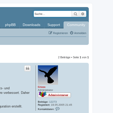
Suche
Erweiterte Such
phpBB
Downloads
Support
Community
Registrieren
Anmelden
2 Beiträge • Seite
1
von
1
Crizzo
ts- und
Administrator
re verbessert. Daher
Beiträge:
12273
Registriert:
19.05.2005 21:45
ration erstellt.
K
Kontaktdaten:
o