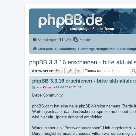
Schnellzugriff
FAQ
Pastebin
Startseite
Community
Wichtige Neuigkeiten
Ankündigu
phpBB 3.3.16 erschienen - bitte aktualis
Antworten
phpBB 3.3.16 erschienen - bitte aktualisier
B
von
Crizzo
»
27.04.2026 21:04
e
i
Liebe Community,
t
r
a
phpBB.com hat eine neue phpBB-Version namens “Bertie in s
g
Wartungsrelease, das drei Sicherheitsprobleme behebt und 
wird hier ein Update dringend empfohlen.
Wurde bisher ein "Passwort vergessen"-Link angefordert, w
Durch mögliches unzureichendes Filtern war es so möglich