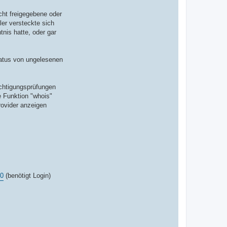
n
t
cht freigegebene oder
a
k
ler versteckte sich
t
nis hatte, oder gar
d
a
t
e
n
tatus von ungelesenen
v
o
n
C
echtigungsprüfungen
r
i
e Funktion "whois"
z
rovider anzeigen
z
o
90
(benötigt Login)