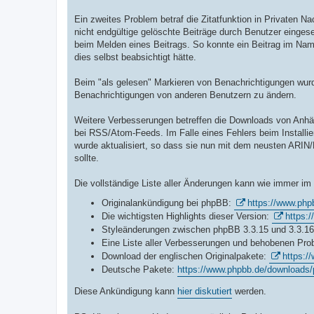
Ein zweites Problem betraf die Zitatfunktion in Privaten 
nicht endgültige gelöschte Beiträge durch Benutzer eingese
beim Melden eines Beitrags. So konnte ein Beitrag im Na
dies selbst beabsichtigt hätte.
Beim "als gelesen" Markieren von Benachrichtigungen wur
Benachrichtigungen von anderen Benutzern zu ändern.
Weitere Verbesserungen betreffen die Downloads von Anhän
bei RSS/Atom-Feeds. Im Falle eines Fehlers beim Installie
wurde aktualisiert, so dass sie nun mit dem neusten ARIN/
sollte.
Die vollständige Liste aller Änderungen kann wie immer i
Originalankündigung bei phpBB:
https://www.php
Die wichtigsten Highlights dieser Version:
https:
Styleänderungen zwischen phpBB 3.3.15 und 3.3.1
Eine Liste aller Verbesserungen und behobenen Pr
Download der englischen Originalpakete:
https:/
Deutsche Pakete:
https://www.phpbb.de/downloads/
Diese Ankündigung kann
hier diskutiert
werden.