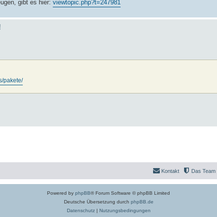
gen, gibt es hier:
viewtopic.php?t=247981
!
s/pakete/
Kontakt
Das Team
Powered by
phpBB
® Forum Software © phpBB Limited
Deutsche Übersetzung durch
phpBB.de
Datenschutz
|
Nutzungsbedingungen