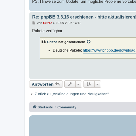
PS: Hinweise zum Update, um mögliche Probleme vorzubeu
Re: phpBB 3.3.16 erschienen - bitte aktualisieren
B
von
Crizzo
»
02.05.2026 14:13
e
i
Pakete verfügbar:
t
r
a
Crizzo
hat geschrieben:
g
Deutsche Pakete:
https://www.phpbb.de/download
Antworten
Zurück zu „Ankündigungen und Neuigkeiten“
Startseite
Community