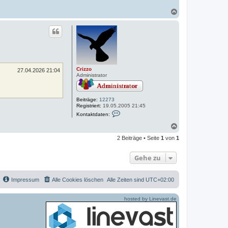
N
a
c
h
o
b
e
n
Crizzo
27.04.2026 21:04
Administrator
Beiträge:
12273
Registriert:
19.05.2005 21:45
K
Kontaktdaten:
o
n
N
t
a
a
2 Beiträge • Seite
1
von
1
c
k
h
t
o
d
Gehe zu
a
b
t
e
e
n
n
Impressum
Alle Cookies löschen
Alle Zeiten sind
UTC+02:00
v
o
n
hosted by Linevast.de
C
r
i
z
z