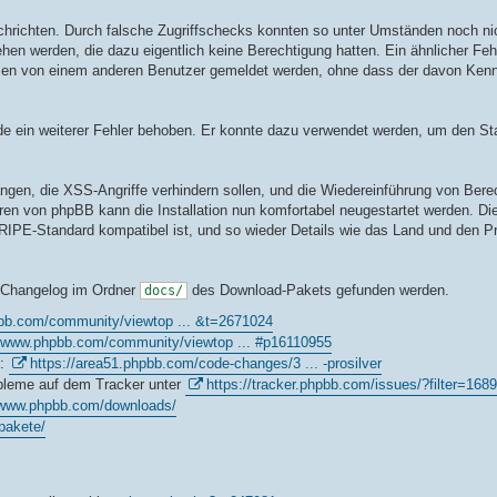
Nachrichten. Durch falsche Zugriffschecks konnten so unter Umständen noch ni
hen werden, die dazu eigentlich keine Berechtigung hatten. Ein ähnlicher Feh
men von einem anderen Benutzer gemeldet werden, ohne dass der davon Kennt
de ein weiterer Fehler behoben. Er konnte dazu verwendet werden, um den S
gen, die XSS-Angriffe verhindern sollen, und die Wiedereinführung von Ber
ren von phpBB kann die Installation nun komfortabel neugestartet werden. Di
RIPE-Standard kompatibel ist, und so wieder Details wie das Land und den P
m Changelog im Ordner
des Download-Pakets gefunden werden.
docs/
bb.com/community/viewtop ... &t=2671024
//www.phpbb.com/community/viewtop ... #p16110955
6:
https://area51.phpbb.com/code-changes/3 ... -prosilver
obleme auf dem Tracker unter
https://tracker.phpbb.com/issues/?filter=168
/www.phpbb.com/downloads/
pakete/