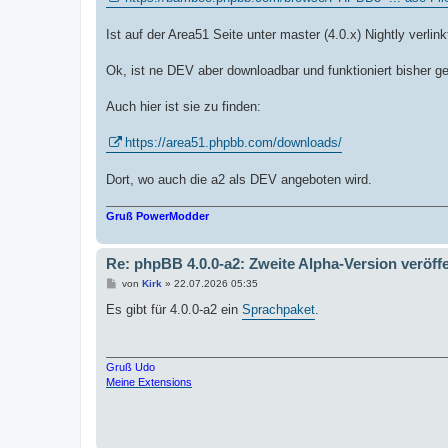
g
Ist auf der Area51 Seite unter master (4.0.x) Nightly verli
Ok, ist ne DEV aber downloadbar und funktioniert bisher g
Auch hier ist sie zu finden:
https://area51.phpbb.com/downloads/
Dort, wo auch die a2 als DEV angeboten wird.
Gruß PowerModder
Re: phpBB 4.0.0-a2: Zweite Alpha-Version veröffe
B
von
Kirk
»
22.07.2026 05:35
e
i
Es gibt für 4.0.0-a2 ein
Sprachpaket
.
t
r
a
g
Gruß Udo
Meine Extensions