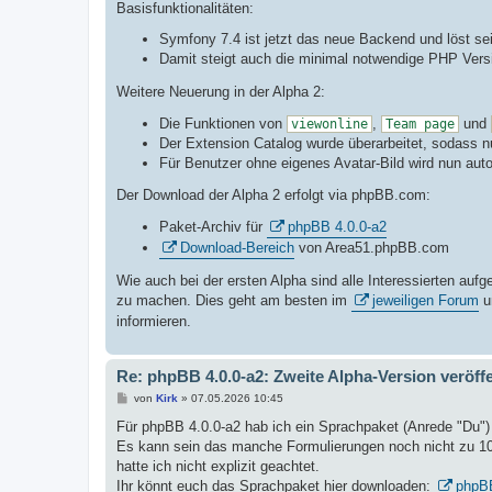
Basisfunktionalitäten:
Symfony 7.4 ist jetzt das neue Backend und löst se
Damit steigt auch die minimal notwendige PHP Versi
Weitere Neuerung in der Alpha 2:
Die Funktionen von
,
und
viewonline
Team page
Der Extension Catalog wurde überarbeitet, sodass n
Für Benutzer ohne eigenes Avatar-Bild wird nun aut
Der Download der Alpha 2 erfolgt via phpBB.com:
Paket-Archiv für
phpBB 4.0.0-a2
Download-Bereich
von Area51.phpBB.com
Wie auch bei der ersten Alpha sind alle Interessierten au
zu machen. Dies geht am besten im
jeweiligen Forum
u
informieren.
Re: phpBB 4.0.0-a2: Zweite Alpha-Version veröffe
B
von
Kirk
»
07.05.2026 10:45
e
i
Für phpBB 4.0.0-a2 hab ich ein Sprachpaket (Anrede "Du") d
t
Es kann sein das manche Formulierungen noch nicht zu 10
r
a
hatte ich nicht explizit geachtet.
g
Ihr könnt euch das Sprachpaket hier downloaden:
phpBB