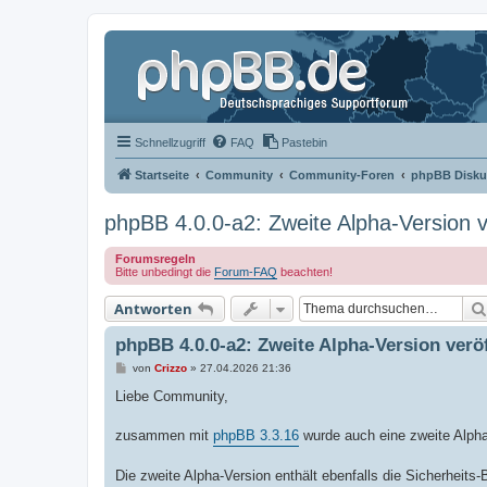
Schnellzugriff
FAQ
Pastebin
Startseite
Community
Community-Foren
phpBB Disku
phpBB 4.0.0-a2: Zweite Alpha-Version ve
Forumsregeln
Bitte unbedingt die
Forum-FAQ
beachten!
Antworten
phpBB 4.0.0-a2: Zweite Alpha-Version veröf
B
von
Crizzo
»
27.04.2026 21:36
e
i
Liebe Community,
t
r
a
zusammen mit
phpBB 3.3.16
wurde auch eine zweite Alph
g
Die zweite Alpha-Version enthält ebenfalls die Sicherheit