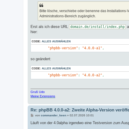
g
Bitte lösche, verschiebe oder benenne das Installations-Ve
Administrations-Bereich zugänglich.
Erst als ich diese URL
a
domain.de/install/index.php
hier:
CODE:
ALLES AUSWÄHLEN
"phpbb-version"
: 
"4.0.0-a1"
so geändert:
CODE:
ALLES AUSWÄHLEN
"phpbb-version"
: 
"4.0.0-a2"
Gruß Udo
Meine Extensions
Re: phpBB 4.0.0-a2: Zweite Alpha-Version veröffe
B
von
commander_keen
»
02.07.2026 10:01
e
i
Läuft von der 4.0alpha irgendwo eine Testversion zum Aus
t
r