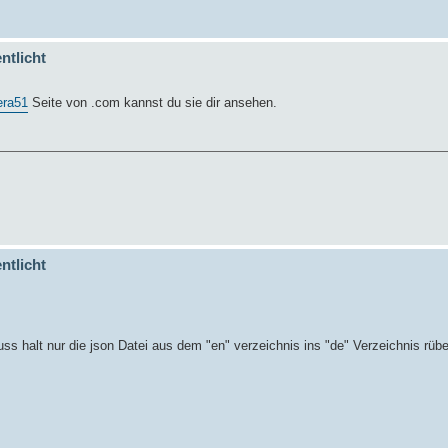
ntlicht
era51
Seite von .com kannst du sie dir ansehen.
ntlicht
ss halt nur die json Datei aus dem "en" verzeichnis ins "de" Verzeichnis rüb