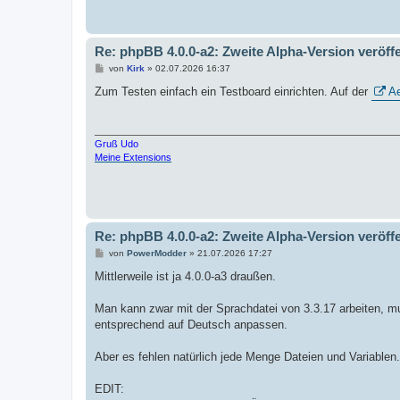
a
g
Re: phpBB 4.0.0-a2: Zweite Alpha-Version veröffe
B
von
Kirk
»
02.07.2026 16:37
e
i
Zum Testen einfach ein Testboard einrichten. Auf der
A
t
r
a
g
Gruß Udo
Meine Extensions
Re: phpBB 4.0.0-a2: Zweite Alpha-Version veröffe
B
von
PowerModder
»
21.07.2026 17:27
e
i
Mittlerweile ist ja 4.0.0-a3 draußen.
t
r
a
Man kann zwar mit der Sprachdatei von 3.3.17 arbeiten, mu
g
entsprechend auf Deutsch anpassen.
Aber es fehlen natürlich jede Menge Dateien und Variablen.
EDIT: