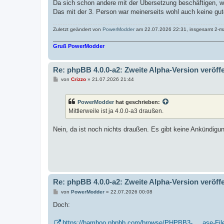
Da sich schon andere mit der Übersetzung beschäftigen, wa
Das mit der 3. Person war meinerseits wohl auch keine gut
Zuletzt geändert von
PowerModder
am 22.07.2026 22:31, insgesamt 2-ma
Gruß PowerModder
Re: phpBB 4.0.0-a2: Zweite Alpha-Version veröffe
B
von
Crizzo
»
21.07.2026 21:44
e
i
t
PowerModder
hat geschrieben:
r
a
Mittlerweile ist ja 4.0.0-a3 draußen.
g
Nein, da ist noch nichts draußen. Es gibt keine Ankündig
Re: phpBB 4.0.0-a2: Zweite Alpha-Version veröffe
B
von
PowerModder
»
22.07.2026 00:08
e
i
Doch:
t
r
a
https://bamboo.phpbb.com/browse/PHPBB3- ... ase-Fil