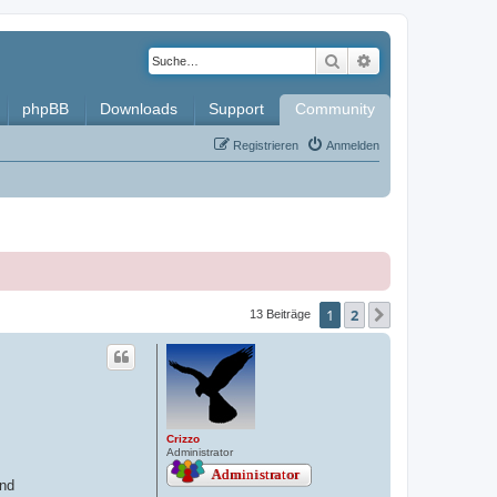
Suche
Erweiterte Such
phpBB
Downloads
Support
Community
Registrieren
Anmelden
1
2
Nächste
13 Beiträge
Crizzo
Administrator
und