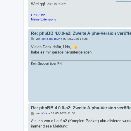
Wird ggf. aktualisiert.
Gruß Udo
Meine Extensions
Re: phpBB 4.0.0-a2: Zweite Alpha-Version veröffe
B
von
Mike-on-Tour
»
07.05.2026 17:28
e
i
Vielen Dank dafür, Udo,
t
habe es mir gerade heruntergeladen.
r
a
g
Kein Support über PN!
Re: phpBB 4.0.0-a2: Zweite Alpha-Version veröffe
B
von
Kirk
»
08.05.2026 11:50
e
i
Als ich von a1 auf a2 (Komplett Packet) aktualisieren wur
t
immer diese Meldung:
r
a