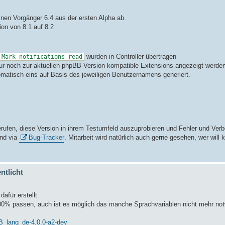
inen Vorgänger 6.4 aus der ersten Alpha ab.
on von 8.1 auf 8.2
wurden in Controller übertragen
Mark notifications read
ur noch zur aktuellen phpBB-Version kompatible Extensions angezeigt werden
omatisch eins auf Basis des jeweiligen Benutzernamens generiert.
fgerufen, diese Version in ihrem Testumfeld auszuprobieren und Fehler und Ve
nd via
Bug-Tracker
. Mitarbeit wird natürlich auch gerne gesehen, wer will
ntlicht
afür erstellt.
0% passen, auch ist es möglich das manche Sprachvariablen nicht mehr notw
_lang_de-4.0.0-a2-dev