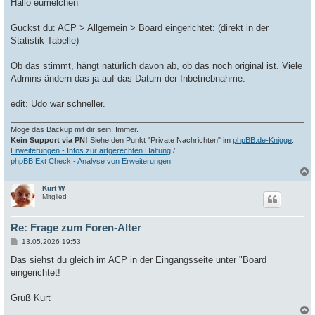
i
Hallo eumelchen
t
r
a
Guckst du: ACP > Allgemein > Board eingerichtet: (direkt in der
g
Statistik Tabelle)
Ob das stimmt, hängt natürlich davon ab, ob das noch original ist. Viele
Admins ändern das ja auf das Datum der Inbetriebnahme.
edit: Udo war schneller.
Möge das Backup mit dir sein. Immer.
Kein Support via PN!
Siehe den Punkt "Private Nachrichten" im
phpBB.de-Knigge
.
Erweiterungen - Infos zur artgerechten Haltung
/
phpBB Ext Check - Analyse von Erweiterungen
Kurt W
c
Mitglied
Re: Frage zum Foren-Alter
B
13.05.2026 19:53
e
i
Das siehst du gleich im ACP in der Eingangsseite unter "Board
t
eingerichtet!
r
a
g
Gruß Kurt