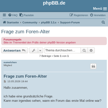
phpBB.de
Menü
FAQ
Pastebin
Registrieren
Anmelden
S
Startseite
Community
phpBB 3.3.x
Support-Forum
u
Frage zum Foren-Alter
c
Forumsregeln
h
Bitte im Thementitel den Präfix deiner phpBB-Version angeben
e
Suche
Erweiter
Antworten
7 Beiträge • Seite
1
von
1
eumelchen
Mitglied
Frage zum Foren-Alter
B
13.05.2026 19:44
e
i
Hallo zusammen,
t
r
a
ich habe eine grundsätzliche Frage.
g
Kann man irgendwo sehen, wann ein Forum das erste Mal online war?