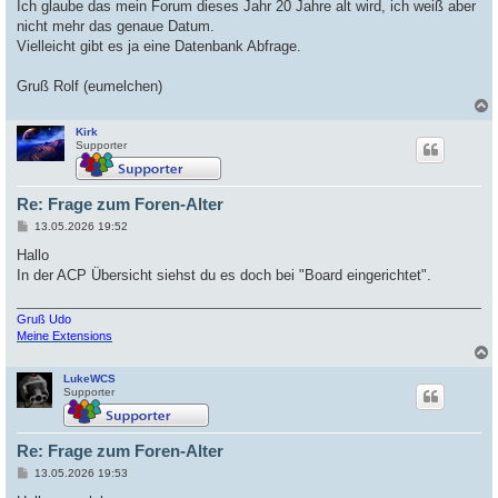
Ich glaube das mein Forum dieses Jahr 20 Jahre alt wird, ich weiß aber
nicht mehr das genaue Datum.
Vielleicht gibt es ja eine Datenbank Abfrage.
Gruß Rolf (eumelchen)
Kirk
c
Supporter
Re: Frage zum Foren-Alter
B
13.05.2026 19:52
e
i
Hallo
t
In der ACP Übersicht siehst du es doch bei "Board eingerichtet".
r
a
g
Gruß Udo
Meine Extensions
LukeWCS
c
Supporter
Re: Frage zum Foren-Alter
B
13.05.2026 19:53
e