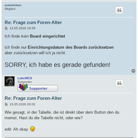
eumelchen
c
Mitglied
Re: Frage zum Foren-Alter
B
13.05.2026 19:59
e
i
Ich finde kein
Board eingerichtet
t
r
a
ich finde nur
Einrichtungsdatum des Boards zurücksetzen
g
aber zurücksetzen will ich ja nicht.
SORRY, ich habe es gerade gefunden!
LukeWCS
c
Supporter
Re: Frage zum Foren-Alter
B
13.05.2026 20:02
e
i
Wie gesagt, in der Tabelle, die ist direkt über dem Button den du
t
meinst. Hast du die Tabelle nicht, oder wie?
r
a
g
edit: Ah okay.