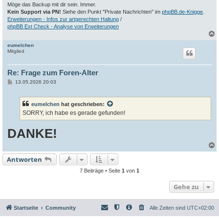
Möge das Backup mit dir sein. Immer.
Kein Support via PN!
Siehe den Punkt "Private Nachrichten" im
phpBB.de-Knigge
.
Erweiterungen - Infos zur artgerechten Haltung
/
phpBB Ext Check - Analyse von Erweiterungen
eumelchen
c
Mitglied
Re: Frage zum Foren-Alter
B
13.05.2026 20:03
e
i
t
eumelchen
hat geschrieben:
r
a
SORRY, ich habe es gerade gefunden!
g
DANKE!
Antworten
c
7 Beiträge • Seite
1
von
1
Gehe zu
Startseite
Community
Alle Zeiten sind
UTC+02:00