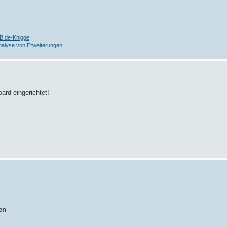
B.de-Knigge
.
nalyse von Erweiterungen
ard eingerichtet!
en