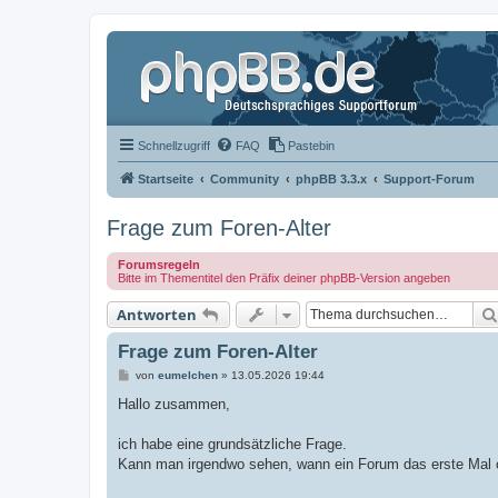
Schnellzugriff
FAQ
Pastebin
Startseite
Community
phpBB 3.3.x
Support-Forum
Frage zum Foren-Alter
Forumsregeln
Bitte im Thementitel den Präfix deiner phpBB-Version angeben
Antworten
Frage zum Foren-Alter
B
von
eumelchen
»
13.05.2026 19:44
e
i
Hallo zusammen,
t
r
a
ich habe eine grundsätzliche Frage.
g
Kann man irgendwo sehen, wann ein Forum das erste Mal 