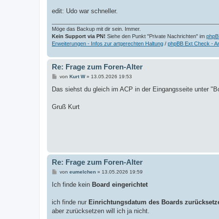
edit: Udo war schneller.
Möge das Backup mit dir sein. Immer.
Kein Support via PN!
Siehe den Punkt "Private Nachrichten" im
phpB
Erweiterungen - Infos zur artgerechten Haltung
/
phpBB Ext Check - A
Re: Frage zum Foren-Alter
B
von
Kurt W
»
13.05.2026 19:53
e
i
Das siehst du gleich im ACP in der Eingangsseite unter "Bo
t
r
a
Gruß Kurt
g
Re: Frage zum Foren-Alter
B
von
eumelchen
»
13.05.2026 19:59
e
i
Ich finde kein
Board eingerichtet
t
r
a
ich finde nur
Einrichtungsdatum des Boards zurücksetz
g
aber zurücksetzen will ich ja nicht.