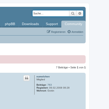
Suche
Erweiterte Such
phpBB
Downloads
Support
Community
Registrieren
Anmelden
7 Beiträge • Seite
1
von
1
eumelchen
Mitglied
Beiträge:
763
Registriert:
09.02.2008 08:28
Wohnort:
Gottin