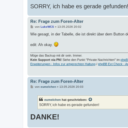
SORRY, ich habe es gerade gefunden
Re: Frage zum Foren-Alter
B
von
LukeWCS
»
13.05.2026 20:02
e
i
Wie gesagt, in der Tabelle, die ist direkt über dem Button 
t
r
a
edit: Ah okay.
g
Möge das Backup mit dir sein. Immer.
Kein Support via PN!
Siehe den Punkt "Private Nachrichten" im
phpB
Erweiterungen - Infos zur artgerechten Haltung
/
phpBB Ext Check - A
Re: Frage zum Foren-Alter
B
von
eumelchen
»
13.05.2026 20:03
e
i
t
eumelchen
hat geschrieben:
r
a
SORRY, ich habe es gerade gefunden!
g
DANKE!