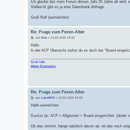
Ich glaube das mein Forum dieses Jahr 20 Jahre alt wird,
Vielleicht gibt es ja eine Datenbank Abfrage.
Gruß Rolf (eumelchen)
Re: Frage zum Foren-Alter
B
von
Kirk
»
13.05.2026 19:52
e
i
Hallo
t
In der ACP Übersicht siehst du es doch bei "Board eingeric
r
a
g
Gruß Udo
Meine Extensions
Re: Frage zum Foren-Alter
B
von
LukeWCS
»
13.05.2026 19:53
e
i
Hallo eumelchen
t
r
a
Guckst du: ACP > Allgemein > Board eingerichtet: (direkt in
g
Ob das stimmt, hängt natürlich davon ab, ob das noch orig