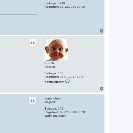
Beiträge:
3748
r
Registriert:
15.12.2014 10:19
k
N
a
c
h
o
b
e
n
Kurt W
Mitglied
Beiträge:
532
Registriert:
15.07.2017 10:37
K
Kontaktdaten:
o
n
N
t
a
a
c
k
eumelchen
h
t
Mitglied
o
d
Beiträge:
763
a
b
Registriert:
09.02.2008 08:28
t
e
Wohnort:
Gottin
e
n
n
v
o
n