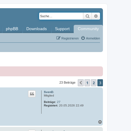
Suche
Erweiterte Such
phpBB
Downloads
Support
Community
Registrieren
Anmelden
1
2
3
Vorherige
23 Beiträge
SvenD.
Mitglied
Beiträge:
27
Registriert:
20.05.2026 22:49
N
a
c