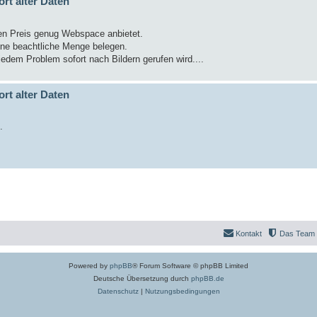
ort alter Daten
ren Preis genug Webspace anbietet.
ine beachtliche Menge belegen.
edem Problem sofort nach Bildern gerufen wird....
ort alter Daten
.
Kontakt
Das Team
Powered by
phpBB
® Forum Software © phpBB Limited
Deutsche Übersetzung durch
phpBB.de
Datenschutz
|
Nutzungsbedingungen