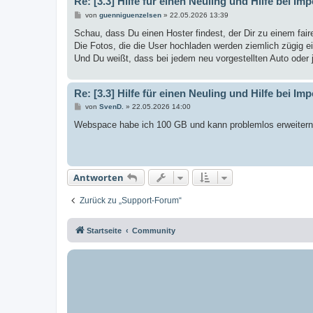
Re: [3.3] Hilfe für einen Neuling und Hilfe bei Imp
B
von
guenniguenzelsen
»
22.05.2026 13:39
e
i
Schau, dass Du einen Hoster findest, der Dir zu einem fai
t
Die Fotos, die die User hochladen werden ziemlich zügig e
r
a
Und Du weißt, dass bei jedem neu vorgestellten Auto oder j
g
Re: [3.3] Hilfe für einen Neuling und Hilfe bei Imp
B
von
SvenD.
»
22.05.2026 14:00
e
i
Webspace habe ich 100 GB und kann problemlos erweitern
t
r
a
g
Antworten
Zurück zu „Support-Forum“
Startseite
Community