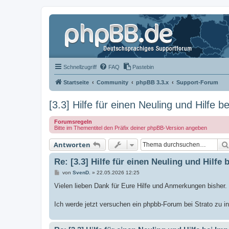
Schnellzugriff
FAQ
Pastebin
Startseite
Community
phpBB 3.3.x
Support-Forum
[3.3] Hilfe für einen Neuling und Hilfe b
Forumsregeln
Bitte im Thementitel den Präfix deiner phpBB-Version angeben
Antworten
Re: [3.3] Hilfe für einen Neuling und Hilfe 
B
von
SvenD.
»
22.05.2026 12:25
e
i
Vielen lieben Dank für Eure Hilfe und Anmerkungen bisher.
t
r
a
Ich werde jetzt versuchen ein phpbb-Forum bei Strato zu ins
g