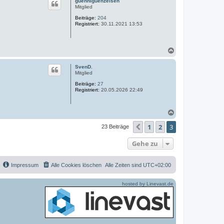
guenniguenzelsen
h
Mitglied
o
Beiträge:
204
b
Registriert:
30.11.2021 13:53
e
n
N
a
c
SvenD.
h
Mitglied
o
Beiträge:
27
b
Registriert:
20.05.2026 22:49
e
n
N
a
1
2
3
c
Vorherige
23 Beiträge
h
o
Gehe zu
b
e
n
Impressum
Alle Cookies löschen
Alle Zeiten sind
UTC+02:00
hosted by Linevast.de