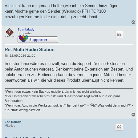
Vielleicht kann mir jemand helfen,wie ich ein Sender hinzufügen
kann.Möchte gerne den Sender (Webradio) FFH TOP100
hinzufügen.Komme leider nicht richtig zurecht damit.
Scanialady
c
Supporter
Re: Multi Radio Station
B
22.05.2026 21:29
e
i
In erster Linie wäre es sinnvoll, wenn du Support für eine Extension
t
beim Autor suchen würdest. Der kennt seine Extension am Besten. Und
r
a
solche Fragen zur Bedienung kann da vermutlich jedes Mitglied besser
g
beantworten als wir, die wir dieses Produkt überhaupt nicht kennen.
*Wenn von etwas kein Backup existiert, dann ist es nicht wichtig.
*Der Unterschied zwischen "Gast" und "Gastronom" liegt nicht nur in ein paar
Buchstaben.
*Wenn das Auto in die Werkstatt soll, ist "Hier geht nix". - "Äh? Was geht denn nicht?" -
"Ja NIX!" wenig hilfreich.
Joe Kolade
c
Mitglied