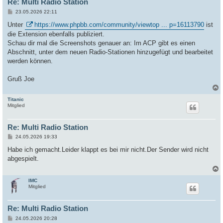
Re: Multi Radio Station
B
23.05.2026 22:11
e
i
Unter
https://www.phpbb.com/community/viewtop ... p=16113790
ist
t
die Extension ebenfalls publiziert.
r
a
Schau dir mal die Screenshots genauer an: Im ACP gibt es einen
g
Abschnitt, unter dem neuen Radio-Stationen hinzugefügt und bearbeitet
werden können.
Gruß Joe
Titanic
c
Mitglied
Re: Multi Radio Station
B
24.05.2026 19:33
e
i
Habe ich gemacht.Leider klappt es bei mir nicht.Der Sender wird nicht
t
abgespielt.
r
a
g
IMC
c
Mitglied
Re: Multi Radio Station
B
24.05.2026 20:28