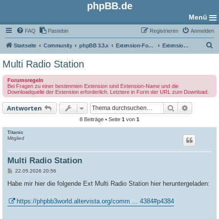
phpBB.de
Menü
FAQ
Pastebin
Registrieren
Anmelden
S
Startseite
Community
phpBB 3.3.x
Extension-Foren
Extension Support
u
Multi Radio Station
c
Forumsregeln
h
Bei Fragen zu einer bestimmten Extension sind Extension-Name und die
Downloadquelle der Extension erforderlich. Letztere in Form der URL zum Download.
e
Suche
Erweiter
Antworten
8 Beiträge • Seite
1
von
1
Titanic
Mitglied
Multi Radio Station
B
22.05.2026 20:56
e
i
Habe mir hier die folgende Ext Multi Radio Station hier heruntergeladen:
t
r
a
https://phpbb3world.altervista.org/comm ... 4384#p4384
g