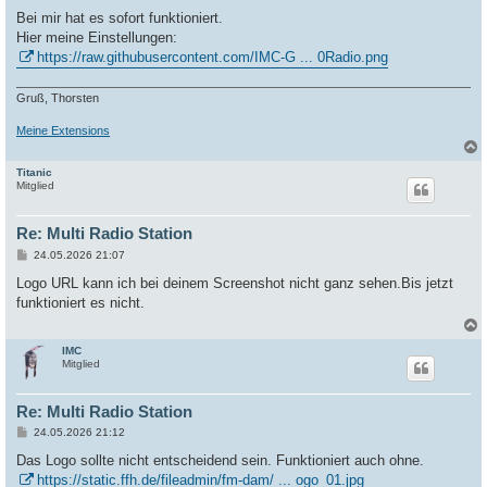
e
i
Bei mir hat es sofort funktioniert.
t
Hier meine Einstellungen:
r
a
https://raw.githubusercontent.com/IMC-G ... 0Radio.png
g
Gruß, Thorsten
Meine Extensions
Titanic
c
Mitglied
Re: Multi Radio Station
B
24.05.2026 21:07
e
i
Logo URL kann ich bei deinem Screenshot nicht ganz sehen.Bis jetzt
t
funktioniert es nicht.
r
a
g
IMC
c
Mitglied
Re: Multi Radio Station
B
24.05.2026 21:12
e
i
Das Logo sollte nicht entscheidend sein. Funktioniert auch ohne.
t
https://static.ffh.de/fileadmin/fm-dam/ ... ogo_01.jpg
r