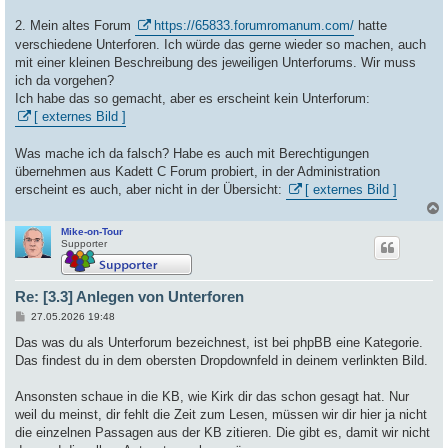
2. Mein altes Forum
https://65833.forumromanum.com/
hatte
verschiedene Unterforen. Ich würde das gerne wieder so machen, auch
mit einer kleinen Beschreibung des jeweiligen Unterforums. Wir muss
ich da vorgehen?
Ich habe das so gemacht, aber es erscheint kein Unterforum:
[ externes Bild ]
Was mache ich da falsch? Habe es auch mit Berechtigungen
übernehmen aus Kadett C Forum probiert, in der Administration
erscheint es auch, aber nicht in der Übersicht:
[ externes Bild ]
Mike-on-Tour
c
Supporter
Re: [3.3] Anlegen von Unterforen
B
27.05.2026 19:48
e
i
Das was du als Unterforum bezeichnest, ist bei phpBB eine Kategorie.
t
Das findest du in dem obersten Dropdownfeld in deinem verlinkten Bild.
r
a
g
Ansonsten schaue in die KB, wie Kirk dir das schon gesagt hat. Nur
weil du meinst, dir fehlt die Zeit zum Lesen, müssen wir dir hier ja nicht
die einzelnen Passagen aus der KB zitieren. Die gibt es, damit wir nicht