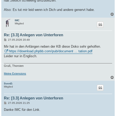
halt zeitlich schwierig umzusetzen.
Also: Es tut mir leid wenn ich Dich und andere genervt habe.
IMC
c
Mitglied
Re: [3.3] Anlegen von Unterforen
B
27.05.2026 20:49
e
i
Mir hat in den Anfängen neben der KB diese Doko sehr geholfen.
t
https://download.phpbb.com/pub/document ... tation.pdf
r
a
Leider nur in Englisch.
g
Gruß, Thorsten
Meine Extensions
SvenD.
c
Mitglied
Re: [3.3] Anlegen von Unterforen
B
27.05.2026 21:25
e
i
Danke IMC für den Link.
t
r