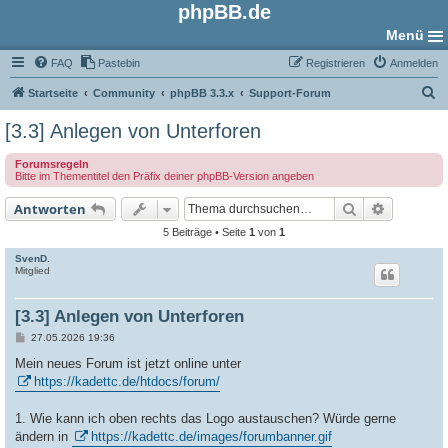
phpBB.de
Menü
FAQ
Pastebin
Registrieren
Anmelden
S
Startseite
Community
phpBB 3.3.x
Support-Forum
u
[3.3] Anlegen von Unterforen
c
Forumsregeln
h
Bitte im Thementitel den Präfix deiner phpBB-Version angeben
e
Suche
Erweiter
Antworten
5 Beiträge • Seite
1
von
1
SvenD.
Mitglied
[3.3] Anlegen von Unterforen
B
27.05.2026 19:36
e
i
Mein neues Forum ist jetzt online unter
t
https://kadettc.de/htdocs/forum/
r
a
g
1. Wie kann ich oben rechts das Logo austauschen? Würde gerne
ändern in
https://kadettc.de/images/forumbanner.gif