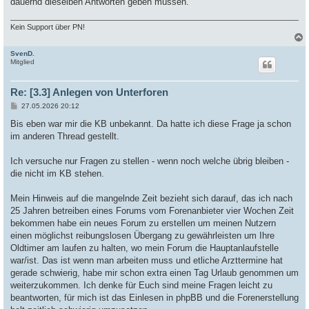
dauernd dieselben Antworten geben müssen.
Kein Support über PN!
SvenD.
c
Mitglied
Re: [3.3] Anlegen von Unterforen
B
27.05.2026 20:12
e
i
Bis eben war mir die KB unbekannt. Da hatte ich diese Frage ja schon
t
im anderen Thread gestellt.
r
a
g
Ich versuche nur Fragen zu stellen - wenn noch welche übrig bleiben -
die nicht im KB stehen.
Mein Hinweis auf die mangelnde Zeit bezieht sich darauf, das ich nach
25 Jahren betreiben eines Forums vom Forenanbieter vier Wochen Zeit
bekommen habe ein neues Forum zu erstellen um meinen Nutzern
einen möglichst reibungslosen Übergang zu gewährleisten um Ihre
Oldtimer am laufen zu halten, wo mein Forum die Hauptanlaufstelle
war/ist. Das ist wenn man arbeiten muss und etliche Arzttermine hat
gerade schwierig, habe mir schon extra einen Tag Urlaub genommen um
weiterzukommen. Ich denke für Euch sind meine Fragen leicht zu
beantworten, für mich ist das Einlesen in phpBB und die Forenerstellung