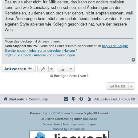
Das muss aber nicht für Milk gelten, das kann dort anders realisiert
sein. Und wie Scanialady schon schrieb, sind Änderungen an den
Kerndateien, zu denen auch prosilver gehört, nicht empfehlenswert, weil
diese Änderungen beim nächsten update überschrieben werden. Einen
eigenen Style ableiten wie Kollegin geschildert hat, wäre der bessere
Weg.
Möge das Backup mit dir sein. Immer.
Kein Support via PN!
Siehe den Punkt "Private Nachrichten" im
phpBB.de-Knigge
.
Erweiterungen - Infos zur artgerechten Haltung
/
phpBB Ext Check - Analyse von Erweiterungen
Antworten
c
10 Beiträge • Seite
1
von
1
Gehe zu
Startseite
Community
Alle Zeiten sind
UTC+02:00
Powered by
phpBB
® Forum Software © phpBB Limited
Deutsche Übersetzung durch
phpBB.de
Datenschutz
|
Nutzungsbedingungen
hosted by Linevast.de