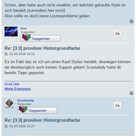
e
i
Schon, aber hatte auch nicht erwähnt, um welches gekaufte Style es
t
sich handelt (zumindest hier nicht).
r
a
Also sollte es doch keine Lizensprobleme geben.
g
Kirk
c
Supporter
Re: [3.3] prosilver Hintergrundfarbe
B
31.05.2026 10:19
e
i
Es ist Fakt das es ich um einen Kauf-Styles handelt, deswegen können
t
wir diesbezüglich auch keinen Support geben! Scanialady hatte dir
r
a
bereits Tipps gepostet.
g
Gruß Udo
Meine Extensions
Scanialady
c
Supporter
Re: [3.3] prosilver Hintergrundfarbe
B
31.05.2026 11:27
e
i