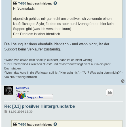
t
T-850
hat geschrieben:
r
a
Hi Scanialady,
g
eigentlich geht es mir gar nicht um prosilver. Ich verwende einen
kaufpflichtigen Style, für den es aber aus Lizensgründen hier kein
Support gibt (was ich verstehen kann).
Das Problem ist aber identisch.
Die Lösung ist dann ebenfalls identisch - und wenn nicht, ist der
Support beim Verkäufer zuständig.
*Wenn von etwas kein Backup existiert, dann ist es nicht wichtig.
*Der Unterschied zwischen "Gast" und "Gastronom" liegt nicht nur in ein paar
Buchstaben.
*Wenn das Auto in die Werkstatt soll, ist "Hier geht nix". - "Äh? Was geht denn nicht?" -
"Ja NIX!" wenig hilfreich.
LukeWCS
c
Supporter
Re: [3.3] prosilver Hintergrundfarbe
B
31.05.2026 12:30
e
i
t
T-850
hat geschrieben:
r