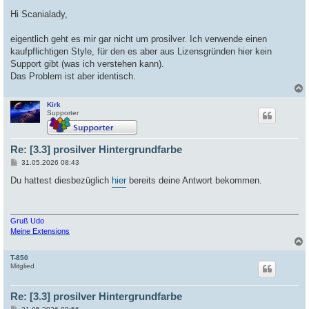
e
i
Hi Scanialady,
t
r
a
eigentlich geht es mir gar nicht um prosilver. Ich verwende einen
g
kaufpflichtigen Style, für den es aber aus Lizensgründen hier kein
Support gibt (was ich verstehen kann).
Das Problem ist aber identisch.
Kirk
c
Supporter
Re: [3.3] prosilver Hintergrundfarbe
B
31.05.2026 08:43
e
i
Du hattest diesbezüglich
hier
bereits deine Antwort bekommen.
t
r
a
g
Gruß Udo
Meine Extensions
T-850
c
Mitglied
Re: [3.3] prosilver Hintergrundfarbe
B