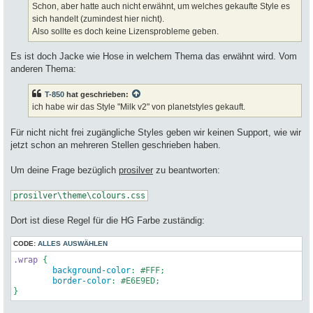
a
Schon, aber hatte auch nicht erwähnt, um welches gekaufte Style es
g
sich handelt (zumindest hier nicht).
Also sollte es doch keine Lizensprobleme geben.
Es ist doch Jacke wie Hose in welchem Thema das erwähnt wird. Vom
anderen Thema:
T-850
hat geschrieben:
ich habe wir das Style "Milk v2" von planetstyles gekauft.
Für nicht nicht frei zugängliche Styles geben wir keinen Support, wie wir
jetzt schon an mehreren Stellen geschrieben haben.
Um deine Frage bezüglich
prosilver
zu beantworten:
prosilver\theme\colours.css
Dort ist diese Regel für die HG Farbe zuständig:
CODE:
ALLES AUSWÄHLEN
.wrap
 {

background-color
: 
#FFF
;

border-color
: 
#E6E9ED
;
