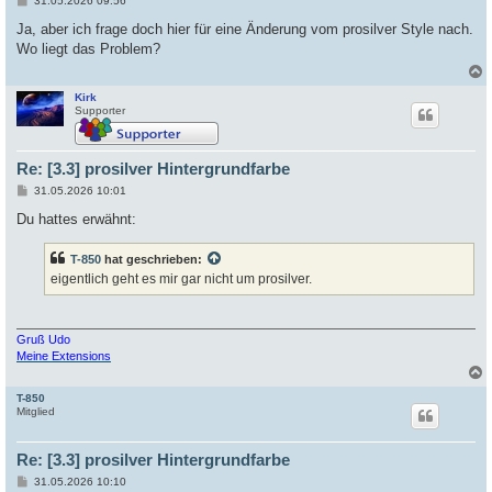
31.05.2026 09:56
e
i
Ja, aber ich frage doch hier für eine Änderung vom prosilver Style nach.
t
Wo liegt das Problem?
r
a
g
Kirk
c
Supporter
Re: [3.3] prosilver Hintergrundfarbe
B
31.05.2026 10:01
e
i
Du hattes erwähnt:
t
r
a
T-850
hat geschrieben:
g
eigentlich geht es mir gar nicht um prosilver.
Gruß Udo
Meine Extensions
T-850
c
Mitglied
Re: [3.3] prosilver Hintergrundfarbe
B
31.05.2026 10:10