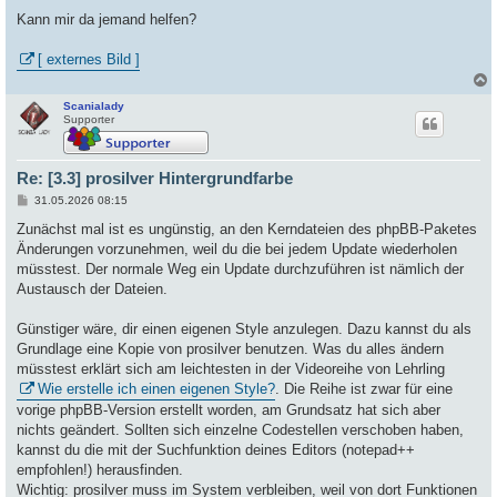
Kann mir da jemand helfen?
[ externes Bild ]
Scanialady
c
Supporter
Re: [3.3] prosilver Hintergrundfarbe
B
31.05.2026 08:15
e
i
Zunächst mal ist es ungünstig, an den Kerndateien des phpBB-Paketes
t
Änderungen vorzunehmen, weil du die bei jedem Update wiederholen
r
a
müsstest. Der normale Weg ein Update durchzuführen ist nämlich der
g
Austausch der Dateien.
Günstiger wäre, dir einen eigenen Style anzulegen. Dazu kannst du als
Grundlage eine Kopie von prosilver benutzen. Was du alles ändern
müsstest erklärt sich am leichtesten in der Videoreihe von Lehrling
Wie erstelle ich einen eigenen Style?
. Die Reihe ist zwar für eine
vorige phpBB-Version erstellt worden, am Grundsatz hat sich aber
nichts geändert. Sollten sich einzelne Codestellen verschoben haben,
kannst du die mit der Suchfunktion deines Editors (notepad++
empfohlen!) herausfinden.
Wichtig: prosilver muss im System verbleiben, weil von dort Funktionen