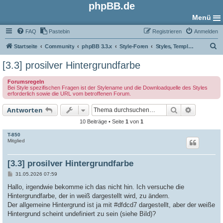
phpBB.de
Menü
FAQ
Pastebin
Registrieren
Anmelden
S
Startseite
Community
phpBB 3.3.x
Style-Foren
Styles, Templates und Grafiken
u
[3.3] prosilver Hintergrundfarbe
c
Forumsregeln
h
Bei Style spezifischen Fragen ist der Stylename und die Downloadquelle des Styles
erforderlich sowie die URL vom betroffenen Forum.
e
Suche
Erweiter
Antworten
10 Beiträge • Seite
1
von
1
T-850
Mitglied
[3.3] prosilver Hintergrundfarbe
B
31.05.2026 07:59
e
i
Hallo, irgendwie bekomme ich das nicht hin. Ich versuche die
t
Hintergrundfarbe, der in weiß dargestellt wird, zu ändern.
r
a
Der allgemeine Hintergrund ist ja mit #dfdcd7 dargestellt, aber der weiße
g
Hintergrund scheint undefiniert zu sein (siehe Bild)?