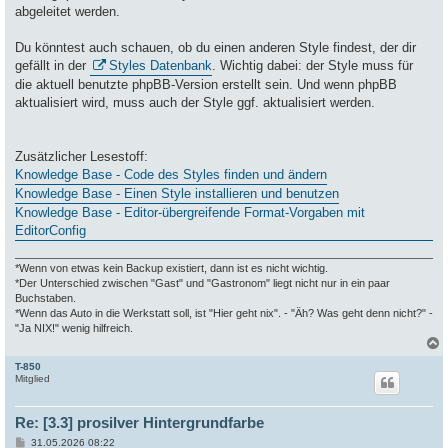
abgeleitet werden.
Du könntest auch schauen, ob du einen anderen Style findest, der dir
gefällt in der
Styles Datenbank
. Wichtig dabei: der Style muss für
die aktuell benutzte phpBB-Version erstellt sein. Und wenn phpBB
aktualisiert wird, muss auch der Style ggf. aktualisiert werden.
Zusätzlicher Lesestoff:
Knowledge Base - Code des Styles finden und ändern
Knowledge Base - Einen Style installieren und benutzen
Knowledge Base - Editor-übergreifende Format-Vorgaben mit
EditorConfig
*Wenn von etwas kein Backup existiert, dann ist es nicht wichtig.
*Der Unterschied zwischen "Gast" und "Gastronom" liegt nicht nur in ein paar
Buchstaben.
*Wenn das Auto in die Werkstatt soll, ist "Hier geht nix". - "Äh? Was geht denn nicht?" -
"Ja NIX!" wenig hilfreich.
T-850
c
Mitglied
Re: [3.3] prosilver Hintergrundfarbe
B
31.05.2026 08:22