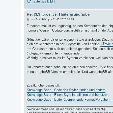
[ externes Bild ]
Re: [3.3] prosilver Hintergrundfarbe
B
von
Scanialady
»
31.05.2026 08:15
e
i
Zunächst mal ist es ungünstig, an den Kerndateien des p
t
normale Weg ein Update durchzuführen ist nämlich der Aus
r
a
g
Günstiger wäre, dir einen eigenen Style anzulegen. Dazu k
sich am leichtesten in der Videoreihe von Lehrling
Wie e
am Grundsatz hat sich aber nichts geändert. Sollten sich 
(notepad++ empfohlen!) herausfinden.
Wichtig: prosilver muss im System verbleiben, weil von dor
Du könntest auch schauen, ob du einen anderen Style findest
benutzte phpBB-Version erstellt sein. Und wenn phpBB aktua
Zusätzlicher Lesestoff:
Knowledge Base - Code des Styles finden und ändern
Knowledge Base - Einen Style installieren und benutzen
Knowledge Base - Editor-übergreifende Format-Vorgaben mi
*Wenn von etwas kein Backup existiert, dann ist es nicht wichtig.
*Der Unterschied zwischen "Gast" und "Gastronom" liegt nicht nur in 