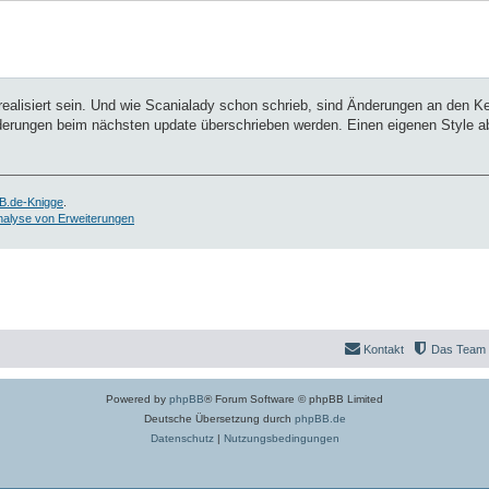
 realisiert sein. Und wie Scanialady schon schrieb, sind Änderungen an den K
nderungen beim nächsten update überschrieben werden. Einen eigenen Style ab
B.de-Knigge
.
nalyse von Erweiterungen
Kontakt
Das Team
Powered by
phpBB
® Forum Software © phpBB Limited
Deutsche Übersetzung durch
phpBB.de
Datenschutz
|
Nutzungsbedingungen