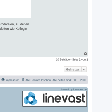
erndateien, zu denen
leiten wie Kollegin
N
a
10 Beiträge • Seite
1
von
1
c
h
o
Gehe zu
b
e
n
Impressum
Alle Cookies löschen
Alle Zeiten sind
UTC+02:00
hosted by Linevast.de