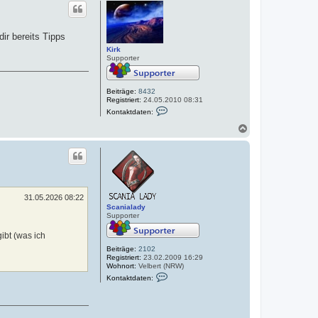
c
i
h
r
k
o
b
ir bereits Tipps
e
Kirk
n
Supporter
Beiträge:
8432
Registriert:
24.05.2010 08:31
K
Kontaktdaten:
o
n
N
t
a
a
c
k
h
t
o
d
a
b
t
e
e
n
31.05.2026 08:22
n
Scanialady
v
Supporter
o
n
ibt (was ich
K
i
Beiträge:
2102
r
Registriert:
23.02.2009 16:29
k
Wohnort:
Velbert (NRW)
K
Kontaktdaten:
o
n
t
a
k