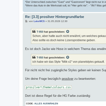
*Der Unterschied zwischen "Gast" und "Gastronom" liegt nicht nur in 
*Wenn das Auto in die Werkstatt soll, ist "Hier geht nix". - "Äh? Was geh
Re: [3.3] prosilver Hintergrundfarbe
B
von
LukeWCS
»
31.05.2026 12:30
e
i
t
T-850
hat geschrieben:
r
a
Schon, aber hatte auch nicht erwähnt, um welches gekaufte
g
Also sollte es doch keine Lizensprobleme geben.
Es ist doch Jacke wie Hose in welchem Thema das erwäh
T-850
hat geschrieben:
ich habe wir das Style "Milk v2" von planetstyles gekauft.
Für nicht nicht frei zugängliche Styles geben wir keinen S
Um deine Frage bezüglich
prosilver
zu beantworten:
prosilver\theme\colours.css
Dort ist diese Regel für die HG Farbe zuständig:
CODE:
ALLES AUSWÄHLEN