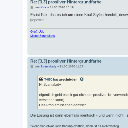
Re: [3.3] prosilver Hintergrundfarbe
B
von
Kirk
»
31.05.2026 10:19
e
i
Es ist Fakt das es ich um einen Kauf-Styles handelt, desw
t
gepostet.
r
a
g
Gruß Udo
Meine Extensions
Re: [3.3] prosilver Hintergrundfarbe
B
von
Scanialady
»
31.05.2026 11:27
e
i
t
T-850
hat geschrieben:
r
a
Hi Scanialady,
g
eigentlich geht es mir gar nicht um prosilver. Ich verwend
verstehen kann).
Das Problem ist aber identisch.
Die Lösung ist dann ebenfalls identisch - und wenn nicht, 
*Wenn von etwas kein Backup existiert, dann ist es nicht wichtig.