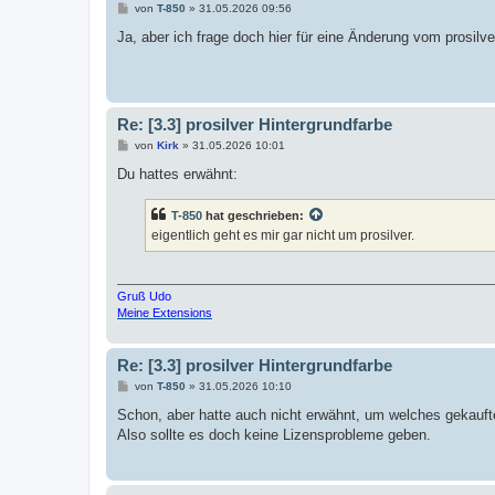
B
von
T-850
»
31.05.2026 09:56
e
i
Ja, aber ich frage doch hier für eine Änderung vom prosilv
t
r
a
g
Re: [3.3] prosilver Hintergrundfarbe
B
von
Kirk
»
31.05.2026 10:01
e
i
Du hattes erwähnt:
t
r
a
T-850
hat geschrieben:
g
eigentlich geht es mir gar nicht um prosilver.
Gruß Udo
Meine Extensions
Re: [3.3] prosilver Hintergrundfarbe
B
von
T-850
»
31.05.2026 10:10
e
i
Schon, aber hatte auch nicht erwähnt, um welches gekaufte 
t
Also sollte es doch keine Lizensprobleme geben.
r
a
g