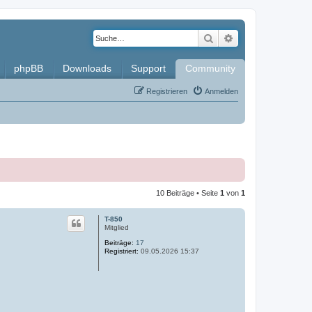
Suche
Erweiterte Such
phpBB
Downloads
Support
Community
Registrieren
Anmelden
10 Beiträge • Seite
1
von
1
T-850
Mitglied
Beiträge:
17
Registriert:
09.05.2026 15:37