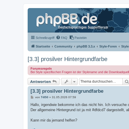
Schnellzugriff
FAQ
Pastebin
Startseite
Community
phpBB 3.3.x
Style-Foren
Styl
[3.3] prosilver Hintergrundfarbe
Forumsregeln
Bei Style spezifischen Fragen ist der Stylename und die Downloadquel
Antworten
[3.3] prosilver Hintergrundfarbe
B
von
T-850
»
31.05.2026 07:59
e
i
Hallo, irgendwie bekomme ich das nicht hin. Ich versuche di
t
Der allgemeine Hintergrund ist ja mit #dfdcd7 dargestellt, a
r
a
g
Kann mir da jemand helfen?