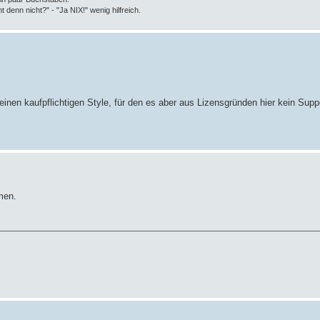
t denn nicht?" - "Ja NIX!" wenig hilfreich.
 einen kaufpflichtigen Style, für den es aber aus Lizensgründen hier kein Suppo
men.