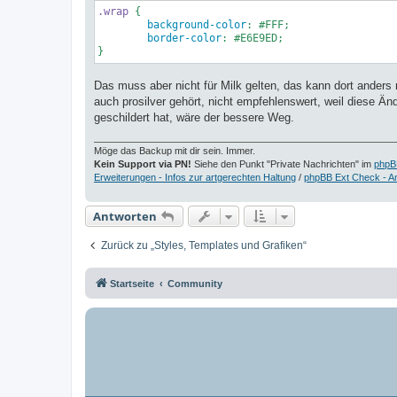
.wrap
 {

background-color
: 
#FFF
;

border-color
: 
#E6E9ED
;

Das muss aber nicht für Milk gelten, das kann dort anders
auch prosilver gehört, nicht empfehlenswert, weil diese Ä
geschildert hat, wäre der bessere Weg.
Möge das Backup mit dir sein. Immer.
Kein Support via PN!
Siehe den Punkt "Private Nachrichten" im
phpB
Erweiterungen - Infos zur artgerechten Haltung
/
phpBB Ext Check - A
Antworten
Zurück zu „Styles, Templates und Grafiken“
Startseite
Community