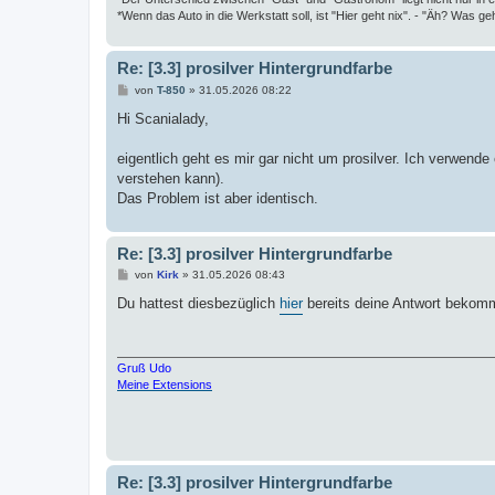
*Wenn das Auto in die Werkstatt soll, ist "Hier geht nix". - "Äh? Was geh
Re: [3.3] prosilver Hintergrundfarbe
B
von
T-850
»
31.05.2026 08:22
e
i
Hi Scanialady,
t
r
a
eigentlich geht es mir gar nicht um prosilver. Ich verwende
g
verstehen kann).
Das Problem ist aber identisch.
Re: [3.3] prosilver Hintergrundfarbe
B
von
Kirk
»
31.05.2026 08:43
e
i
Du hattest diesbezüglich
hier
bereits deine Antwort bekom
t
r
a
g
Gruß Udo
Meine Extensions
Re: [3.3] prosilver Hintergrundfarbe