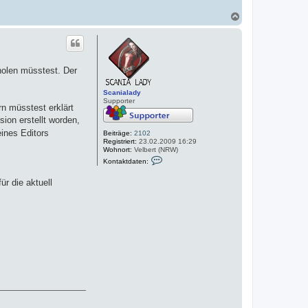
N
a
c
h
o
b
holen müsstest. Der
e
n
Scanialady
Supporter
rn müsstest erklärt
sion erstellt worden,
ines Editors
Beiträge:
2102
Registriert:
23.02.2009 16:29
Wohnort:
Velbert (NRW)
K
Kontaktdaten:
o
n
ür die aktuell
t
a
k
t
d
a
t
e
n
v
o
n
S
c
a
n