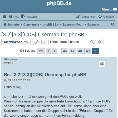
phpBB.de
Menü
FAQ
Pastebin
Registrieren
Anmelden
S
Startseite
Community
phpBB 3.3.x
Extension-Foren
Extensions in Entwicklung
u
[3.2][3.3][CDB] Usermap for phpBB
c
Suche
Erweiter
Antworten
h
e
Seite
50
von
50
1
46
47
48
49
50
Vorherige
496 Beiträge
…
UFlagmey
Mitglied
Re: [3.2][3.3][CDB] Usermap for phpBB
B
29.12.2025 20:24
e
i
Hallo Mike,
t
r
a
ich habe jetzt mal ein wenig mit den POI's gespielt.
g
Wenn ich für eine Gruppe die erweiterte Berechtigung "Kann die POI's
sehen" bezüglich der Mitgliederkarte auf "Ja" setze, dann aber eine
Kartenebene habe in der die Gruppe nicht in den "Erlaubte Gruppen" für
die Ebene eingetragen ist, kommt die Fehlermeldung: