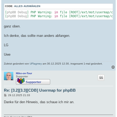
CODE:
ALLES AUSWÄHLEN
[
phpBB Debug
] PHP Warning: 
in
 file [ROOT]/ext/mot/usermap/con
[
phpBB Debug
] PHP Warning: 
in
 file [ROOT]/ext/mot/usermap/con
ganz oben.
Ich denke, das sollte man anders abfangen.
LG
Uwe
Zuletzt geändert von
UFlagmey
am 30.12.2025 12:30, insgesamt 1-mal geändert.
Mike-on-Tour
c
Supporter
Re: [3.2][3.3][CDB] Usermap for phpBB
B
29.12.2025 21:33
e
i
Danke für den Hinweis, das schaue ich mir an.
t
r
a
g