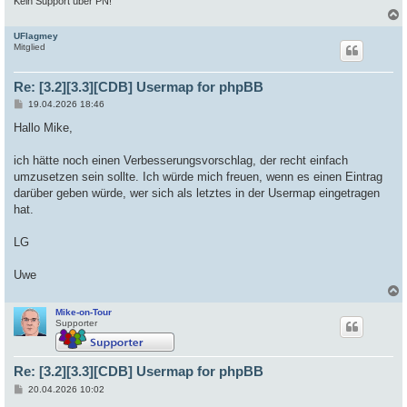
Kein Support über PN!
UFlagmey
c
Mitglied
Re: [3.2][3.3][CDB] Usermap for phpBB
B
19.04.2026 18:46
e
i
Hallo Mike,
t
r
a
ich hätte noch einen Verbesserungsvorschlag, der recht einfach
g
umzusetzen sein sollte. Ich würde mich freuen, wenn es einen Eintrag
darüber geben würde, wer sich als letztes in der Usermap eingetragen
hat.
LG
Uwe
Mike-on-Tour
c
Supporter
Re: [3.2][3.3][CDB] Usermap for phpBB
B
20.04.2026 10:02
e