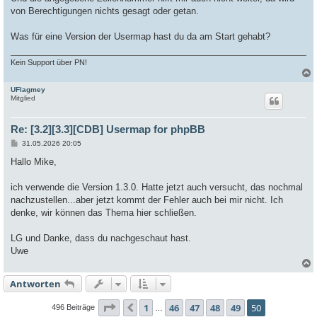
von Berechtigungen nichts gesagt oder getan.
Was für eine Version der Usermap hast du da am Start gehabt?
Kein Support über PN!
UFlagmey
c
Mitglied
Re: [3.2][3.3][CDB] Usermap for phpBB
B
31.05.2026 20:05
e
i
Hallo Mike,
t
r
a
ich verwende die Version 1.3.0. Hatte jetzt auch versucht, das nochmal
g
nachzustellen...aber jetzt kommt der Fehler auch bei mir nicht. Ich
denke, wir können das Thema hier schließen.
LG und Danke, dass du nachgeschaut hast.
Uwe
Antworten
c
Seite
50
von
50
1
46
47
48
49
50
Vorherige
496 Beiträge
…