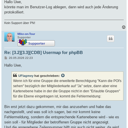
i
Hallo Uwe,
t
könnte man im Benutzer-Log ablegen, dann wird auch jede Änderung
r
a
protokolliert.
g
Kein Support über PN!
Mike-on-Tour
c
Supporter
Re: [3.2][3.3][CDB] Usermap for phpBB
B
20.05.2026 22:23
e
i
Hallo Uwe,
t
r
a
UFlagmey
hat geschrieben:
g
Wenn ich für eine Gruppe die erweiterte Berechtigung "Kann die POI's
sehen" bezüglich der Mitgliederkarte auf "Ja" setze, dann aber eine
Kartenebene habe in der die Gruppe nicht in den "Erlaubte Gruppen"
für die Ebene eingetragen ist, kommt die Fehlermeldung:
Bin erst jetzt dazu gekommen, mir das anzusehen und habe das
nachgestellt, und was soll ich sagen, bei mir kommt keine
Fehlermeldung, sondern die entsprechende Kartenebene wird - wie es
sein soll - für Mitglieder der betroffenen Gruppe nicht angezeigt.
Und die angegebene Zeilennummer hilft mir auch nicht weiter, da wird