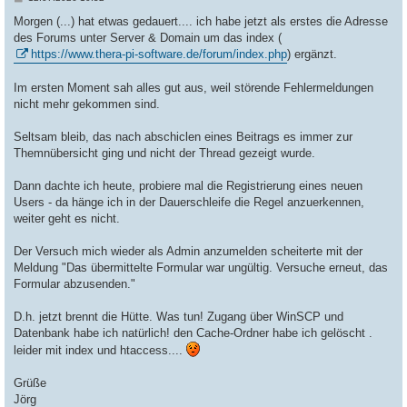
e
i
Morgen (...) hat etwas gedauert.... ich habe jetzt als erstes die Adresse
t
des Forums unter Server & Domain um das index (
r
a
https://www.thera-pi-software.de/forum/index.php
) ergänzt.
g
Im ersten Moment sah alles gut aus, weil störende Fehlermeldungen
nicht mehr gekommen sind.
Seltsam bleib, das nach abschiclen eines Beitrags es immer zur
Themnübersicht ging und nicht der Thread gezeigt wurde.
Dann dachte ich heute, probiere mal die Registrierung eines neuen
Users - da hänge ich in der Dauerschleife die Regel anzuerkennen,
weiter geht es nicht.
Der Versuch mich wieder als Admin anzumelden scheiterte mit der
Meldung "Das übermittelte Formular war ungültig. Versuche erneut, das
Formular abzusenden."
D.h. jetzt brennt die Hütte. Was tun! Zugang über WinSCP und
Datenbank habe ich natürlich! den Cache-Ordner habe ich gelöscht .
leider mit index und htaccess....
Grüße
Jörg