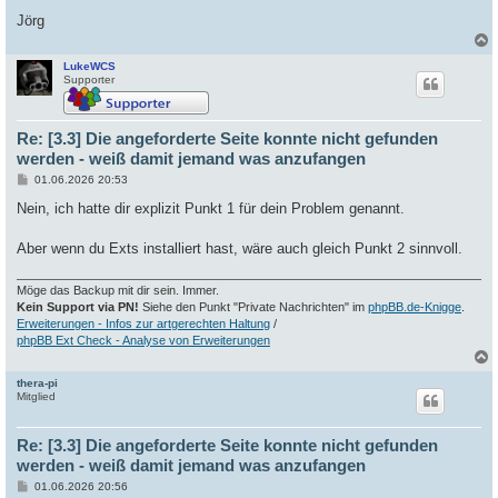
Jörg
LukeWCS
c
Supporter
Re: [3.3] Die angeforderte Seite konnte nicht gefunden
werden - weiß damit jemand was anzufangen
B
01.06.2026 20:53
e
i
Nein, ich hatte dir explizit Punkt 1 für dein Problem genannt.
t
r
a
Aber wenn du Exts installiert hast, wäre auch gleich Punkt 2 sinnvoll.
g
Möge das Backup mit dir sein. Immer.
Kein Support via PN!
Siehe den Punkt "Private Nachrichten" im
phpBB.de-Knigge
.
Erweiterungen - Infos zur artgerechten Haltung
/
phpBB Ext Check - Analyse von Erweiterungen
thera-pi
c
Mitglied
Re: [3.3] Die angeforderte Seite konnte nicht gefunden
werden - weiß damit jemand was anzufangen
B
01.06.2026 20:56