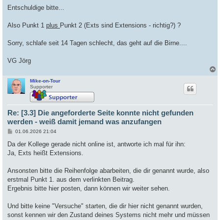
e
i
Entschuldige bitte...
t
r
a
Also Punkt 1
plus
Punkt 2 (Exts sind Extensions - richtig?) ?
g
Sorry, schlafe seit 14 Tagen schlecht, das geht auf die Birne....
VG Jörg
Mike-on-Tour
c
Supporter
Re: [3.3] Die angeforderte Seite konnte nicht gefunden
werden - weiß damit jemand was anzufangen
B
01.06.2026 21:04
e
i
Da der Kollege gerade nicht online ist, antworte ich mal für ihn:
t
Ja, Exts heißt Extensions.
r
a
g
Ansonsten bitte die Reihenfolge abarbeiten, die dir genannt wurde, also
erstmal Punkt 1. aus dem verlinkten Beitrag.
Ergebnis bitte hier posten, dann können wir weiter sehen.
Und bitte keine "Versuche" starten, die dir hier nicht genannt wurden,
sonst kennen wir den Zustand deines Systems nicht mehr und müssen