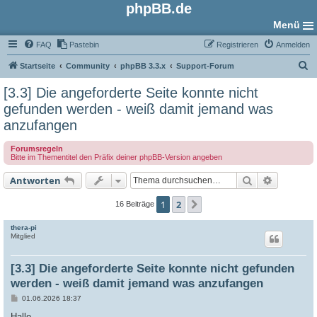
phpBB.de
Menü
FAQ
Pastebin
Registrieren
Anmelden
S
Startseite
Community
phpBB 3.3.x
Support-Forum
u
[3.3] Die angeforderte Seite konnte nicht
c
gefunden werden - weiß damit jemand was
h
anzufangen
e
Forumsregeln
Bitte im Thementitel den Präfix deiner phpBB-Version angeben
Suche
Erweiter
Antworten
1
2
Nächste
16 Beiträge
thera-pi
Mitglied
[3.3] Die angeforderte Seite konnte nicht gefunden
werden - weiß damit jemand was anzufangen
B
01.06.2026 18:37
e
i
Hallo,