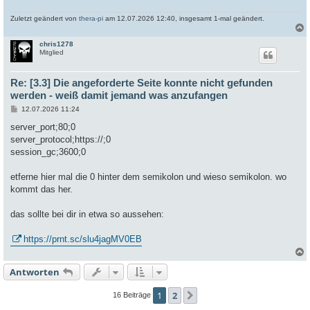
Zuletzt geändert von
thera-pi
am 12.07.2026 12:40, insgesamt 1-mal geändert.
chris1278
c
Mitglied
Re: [3.3] Die angeforderte Seite konnte nicht gefunden
werden - weiß damit jemand was anzufangen
B
12.07.2026 11:24
e
i
server_port;80;0
t
server_protocol;https://;0
r
a
session_gc;3600;0
g
etferne hier mal die 0 hinter dem semikolon und wieso semikolon. wo
kommt das her.
das sollte bei dir in etwa so aussehen:
https://prnt.sc/slu4jagMV0EB
Antworten
c
1
2
Nächste
16 Beiträge