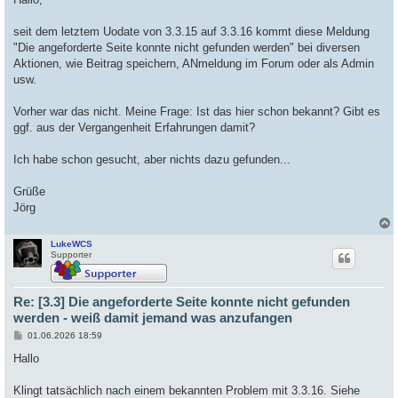
t
r
a
seit dem letztem Uodate von 3.3.15 auf 3.3.16 kommt diese Meldung
g
"Die angeforderte Seite konnte nicht gefunden werden" bei diversen
Aktionen, wie Beitrag speichern, ANmeldung im Forum oder als Admin
usw.
Vorher war das nicht. Meine Frage: Ist das hier schon bekannt? Gibt es
ggf. aus der Vergangenheit Erfahrungen damit?
Ich habe schon gesucht, aber nichts dazu gefunden...
Grüße
Jörg
LukeWCS
c
Supporter
Re: [3.3] Die angeforderte Seite konnte nicht gefunden
werden - weiß damit jemand was anzufangen
B
01.06.2026 18:59
e
i
Hallo
t
r
a
Klingt tatsächlich nach einem bekannten Problem mit 3.3.16. Siehe