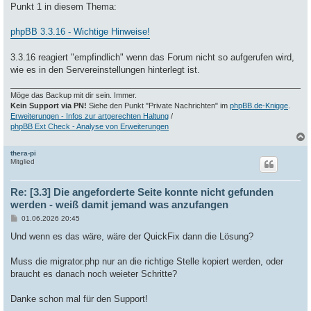
g
Punkt 1 in diesem Thema:
phpBB 3.3.16 - Wichtige Hinweise!
3.3.16 reagiert "empfindlich" wenn das Forum nicht so aufgerufen wird,
wie es in den Servereinstellungen hinterlegt ist.
Möge das Backup mit dir sein. Immer.
Kein Support via PN!
Siehe den Punkt "Private Nachrichten" im
phpBB.de-Knigge
.
Erweiterungen - Infos zur artgerechten Haltung
/
phpBB Ext Check - Analyse von Erweiterungen
thera-pi
c
Mitglied
Re: [3.3] Die angeforderte Seite konnte nicht gefunden
werden - weiß damit jemand was anzufangen
B
01.06.2026 20:45
e
i
Und wenn es das wäre, wäre der QuickFix dann die Lösung?
t
r
a
Muss die migrator.php nur an die richtige Stelle kopiert werden, oder
g
braucht es danach noch weieter Schritte?
Danke schon mal für den Support!