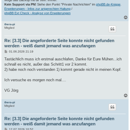
Möge das Backup mit dir sein. Immer.
Kein Support via PN!
Siehe den Punkt "Private Nachrichten" im
phpBB.de-Knigge
.
Erweiterungen - Infos zur artgerechten Haltung
/
phpBB Ext Check - Analyse von Erweiterungen
thera-pi
c
Mitglied
Re: [3.3] Die angeforderte Seite konnte nicht gefunden
werden - weiß damit jemand was anzufangen
B
01.06.2026 21:19
e
i
Tastächlich muss ich erstmal auschlafen, Danke für Eure Mühen...ich
t
schnall es nicht, au0er das Schritt1 vor 2 kommt.
r
a
2) habe noch noch verstanden 1) kommt gerade nicht in meinen Kopf.
g
Ich versuche es morgen noch mal....
VG Jörg
thera-pi
c
Mitglied
Re: [3.3] Die angeforderte Seite konnte nicht gefunden
werden - weiß damit jemand was anzufangen
B
12.07.2026 10:52