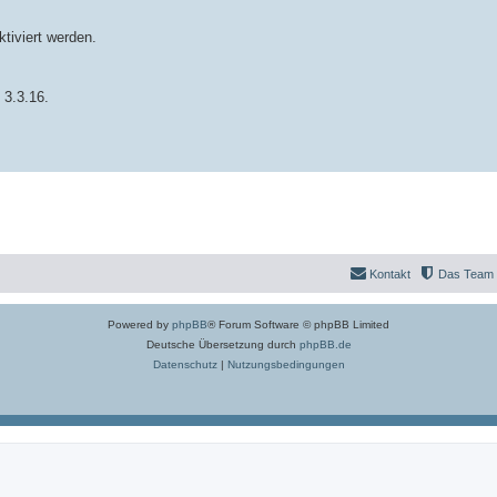
tiviert werden.
 3.3.16.
Kontakt
Das Team
Powered by
phpBB
® Forum Software © phpBB Limited
Deutsche Übersetzung durch
phpBB.de
Datenschutz
|
Nutzungsbedingungen