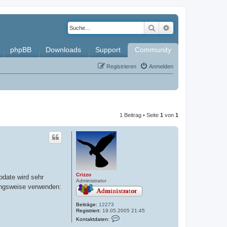
Suche
Erweiterte Such
phpBB
Downloads
Support
Community
Registrieren
Anmelden
1 Beitrag • Seite
1
von
1
Crizzo
pdate wird sehr
Administrator
ngsweise verwenden:
Beiträge:
12273
Registriert:
19.05.2005 21:45
K
Kontaktdaten:
o