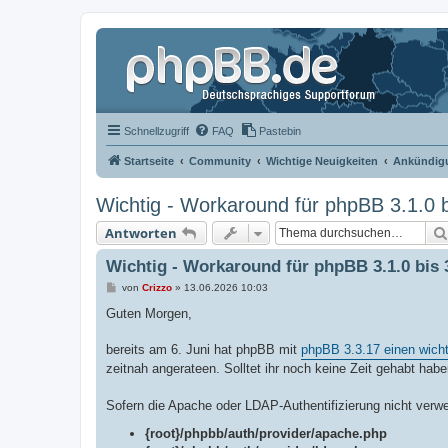
Schnellzugriff
FAQ
Pastebin
Startseite
Community
Wichtige Neuigkeiten
Ankündigu
Wichtig - Workaround für phpBB 3.1.0 b
Antworten
Wichtig - Workaround für phpBB 3.1.0 bis 
B
von
Crizzo
»
13.06.2026 10:03
e
i
Guten Morgen,
t
r
a
bereits am 6. Juni hat phpBB mit
phpBB 3.3.17 einen wicht
g
zeitnah angerateen. Solltet ihr noch keine Zeit gehabt hab
Sofern die Apache oder LDAP-Authentifizierung nicht verwe
{root}/phpbb/auth/provider/apache.php