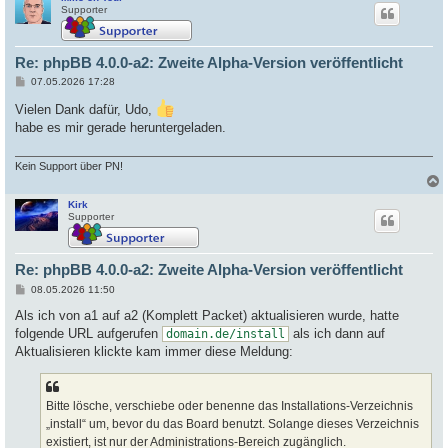
c
Supporter
Re: phpBB 4.0.0-a2: Zweite Alpha-Version veröffentlicht
B
07.05.2026 17:28
e
i
Vielen Dank dafür, Udo,
t
habe es mir gerade heruntergeladen.
r
a
g
Kein Support über PN!
Kirk
c
Supporter
Re: phpBB 4.0.0-a2: Zweite Alpha-Version veröffentlicht
B
08.05.2026 11:50
e
i
Als ich von a1 auf a2 (Komplett Packet) aktualisieren wurde, hatte
t
folgende URL aufgerufen
als ich dann auf
domain.de/install
r
a
Aktualisieren klickte kam immer diese Meldung:
g
Bitte lösche, verschiebe oder benenne das Installations-Verzeichnis
„install“ um, bevor du das Board benutzt. Solange dieses Verzeichnis
existiert, ist nur der Administrations-Bereich zugänglich.