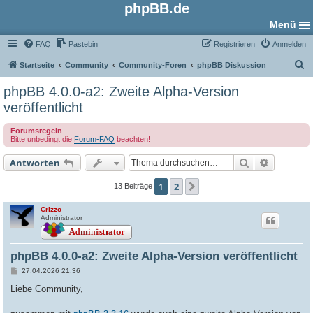
phpBB.de
Menü
FAQ
Pastebin
Registrieren
Anmelden
S
Startseite
Community
Community-Foren
phpBB Diskussion
u
phpBB 4.0.0-a2: Zweite Alpha-Version
c
veröffentlicht
h
Forumsregeln
e
Bitte unbedingt die
Forum-FAQ
beachten!
Suche
Erweiter
Antworten
1
2
Nächste
13 Beiträge
Crizzo
Administrator
phpBB 4.0.0-a2: Zweite Alpha-Version veröffentlicht
B
27.04.2026 21:36
e
i
Liebe Community,
t
r
a