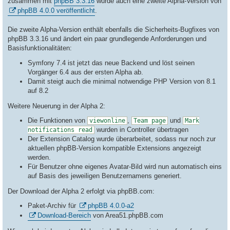
zusammen mit
phpBB 3.3.16
wurde auch eine zweite Alpha-Version von
g
phpBB 4.0.0 veröffentlicht
.
Die zweite Alpha-Version enthält ebenfalls die Sicherheits-Bugfixes von
phpBB 3.3.16 und ändert ein paar grundlegende Anforderungen und
Basisfunktionalitäten:
Symfony 7.4 ist jetzt das neue Backend und löst seinen
Vorgänger 6.4 aus der ersten Alpha ab.
Damit steigt auch die minimal notwendige PHP Version von 8.1
auf 8.2
Weitere Neuerung in der Alpha 2:
Die Funktionen von
,
und
viewonline
Team page
Mark
wurden in Controller übertragen
notifications read
Der Extension Catalog wurde überarbeitet, sodass nur noch zur
aktuellen phpBB-Version kompatible Extensions angezeigt
werden.
Für Benutzer ohne eigenes Avatar-Bild wird nun automatisch eins
auf Basis des jeweiligen Benutzernamens generiert.
Der Download der Alpha 2 erfolgt via phpBB.com:
Paket-Archiv für
phpBB 4.0.0-a2
Download-Bereich
von Area51.phpBB.com