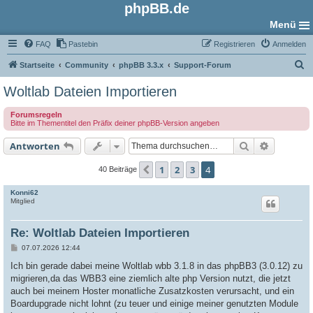
phpBB.de
Menü
FAQ
Pastebin
Registrieren
Anmelden
S
Startseite
Community
phpBB 3.3.x
Support-Forum
u
Woltlab Dateien Importieren
c
Forumsregeln
h
Bitte im Thementitel den Präfix deiner phpBB-Version angeben
e
Suche
Erweiter
Antworten
1
2
3
4
Vorherige
40 Beiträge
Konni62
Mitglied
Re: Woltlab Dateien Importieren
B
07.07.2026 12:44
e
i
Ich bin gerade dabei meine Woltlab wbb 3.1.8 in das phpBB3 (3.0.12) zu
t
migrieren,da das WBB3 eine ziemlich alte php Version nutzt, die jetzt
r
a
auch bei meinem Hoster monatliche Zusatzkosten verursacht, und ein
g
Boardupgrade nicht lohnt (zu teuer und einige meiner genutzten Module