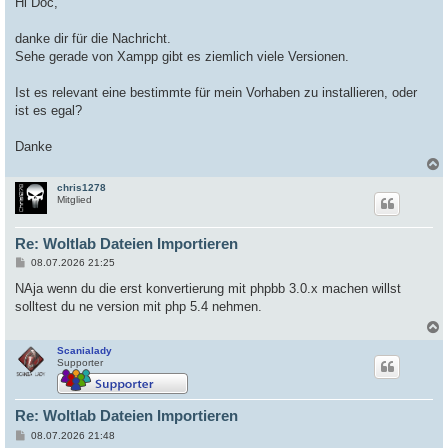
Hi Doc,
t
r
a
danke dir für die Nachricht.
g
Sehe gerade von Xampp gibt es ziemlich viele Versionen.
Ist es relevant eine bestimmte für mein Vorhaben zu installieren, oder
ist es egal?
Danke
chris1278
c
Mitglied
Re: Woltlab Dateien Importieren
B
08.07.2026 21:25
e
i
NAja wenn du die erst konvertierung mit phpbb 3.0.x machen willst
t
solltest du ne version mit php 5.4 nehmen.
r
a
g
Scanialady
c
Supporter
Re: Woltlab Dateien Importieren
B
08.07.2026 21:48
e