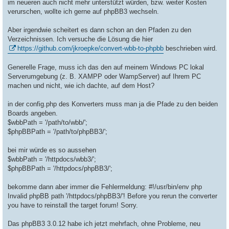
im neueren auch nicht mehr unterstützt würden, bzw. weiter Kosten
verurschen, wollte ich gerne auf phpBB3 wechseln.
Aber irgendwie scheitert es dann schon an den Pfaden zu den
Verzeichnissen. Ich versuche die Lösung die hier
https://github.com/jkroepke/convert-wbb-to-phpbb
beschrieben wird.
Generelle Frage, muss ich das den auf meinem Windows PC lokal
Serverumgebung (z. B. XAMPP oder WampServer) auf Ihrem PC
machen und nicht, wie ich dachte, auf dem Host?
in der config.php des Konverters muss man ja die Pfade zu den beiden
Boards angeben.
$wbbPath = '/path/to/wbb/';
$phpBBPath = '/path/to/phpBB3/';
bei mir würde es so aussehen
$wbbPath = '/httpdocs/wbb3/';
$phpBBPath = '/httpdocs/phpBB3/';
bekomme dann aber immer die Fehlermeldung: #!/usr/bin/env php
Invalid phpBB path '/httpdocs/phpBB3/'! Before you rerun the converter
you have to reinstall the target forum! Sorry.
Das phpBB3 3.0.12 habe ich jetzt mehrfach, ohne Probleme, neu