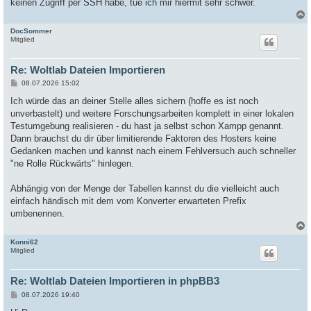
keinen Zugriff per SSH habe, tue ich mir hiermit sehr schwer.
DocSommer
c
Mitglied
Re: Woltlab Dateien Importieren
B
08.07.2026 15:02
e
i
Ich würde das an deiner Stelle alles sichern (hoffe es ist noch
t
unverbastelt) und weitere Forschungsarbeiten komplett in einer lokalen
r
a
Testumgebung realisieren - du hast ja selbst schon Xampp genannt.
g
Dann brauchst du dir über limitierende Faktoren des Hosters keine
Gedanken machen und kannst nach einem Fehlversuch auch schneller
"ne Rolle Rückwärts" hinlegen.
Abhängig von der Menge der Tabellen kannst du die vielleicht auch
einfach händisch mit dem vom Konverter erwarteten Prefix
umbenennen.
Konni62
c
Mitglied
Re: Woltlab Dateien Importieren in phpBB3
B
08.07.2026 19:40
e
i