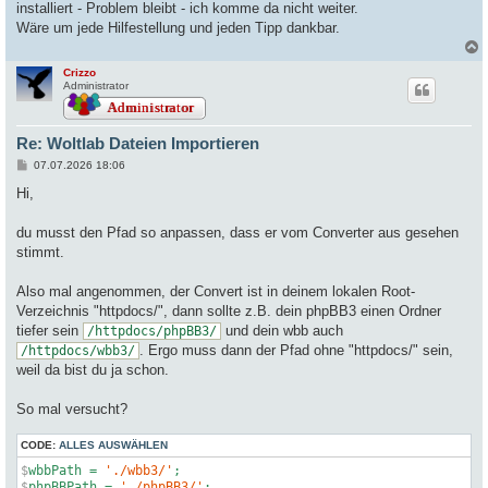
installiert - Problem bleibt - ich komme da nicht weiter.
Wäre um jede Hilfestellung und jeden Tipp dankbar.
Crizzo
c
Administrator
Re: Woltlab Dateien Importieren
B
07.07.2026 18:06
e
i
Hi,
t
r
a
du musst den Pfad so anpassen, dass er vom Converter aus gesehen
g
stimmt.
Also mal angenommen, der Convert ist in deinem lokalen Root-
Verzeichnis "httpdocs/", dann sollte z.B. dein phpBB3 einen Ordner
tiefer sein
und dein wbb auch
/httpdocs/phpBB3/
. Ergo muss dann der Pfad ohne "httpdocs/" sein,
/httpdocs/wbb3/
weil da bist du ja schon.
So mal versucht?
CODE:
ALLES AUSWÄHLEN
$
wbbPath = 
'./wbb3/'
;
$
phpBBPath = 
'./phpBB3/'
;