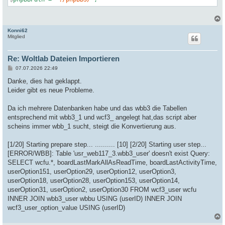
Konni62
c
Mitglied
Re: Woltlab Dateien Importieren
B
07.07.2026 22:49
e
i
Danke, dies hat geklappt.
t
Leider gibt es neue Probleme.
r
a
g
Da ich mehrere Datenbanken habe und das wbb3 die Tabellen
entsprechend mit wbb3_1 und wcf3_ angelegt hat,das script aber
scheins immer wbb_1 sucht, steigt die Konvertierung aus.
[1/20] Starting prepare step... .......... [10] [2/20] Starting user step...
[ERROR/WBB]: Table 'usr_web117_3.wbb3_user' doesn't exist Query:
SELECT wcfu.*, boardLastMarkAllAsReadTime, boardLastActivityTime,
userOption151, userOption29, userOption12, userOption3,
userOption18, userOption28, userOption153, userOption14,
userOption31, userOption2, userOption30 FROM wcf3_user wcfu
INNER JOIN wbb3_user wbbu USING (userID) INNER JOIN
wcf3_user_option_value USING (userID)