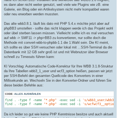
r
a
es dann aber nicht weiter genutzt, weil viele wie Plugins wie zB. eine
g
Galerie, ein Blog oder ein Artikelsystem nicht mehr kompatibel waren
oder neu erworben werden mussten.
Das alte wbb3.8.1. läuft bis dato mit PHP 5.4.x möchte jetzt aber auf
phpBB3 umstellen - sollte das nicht klappen werde ich das Projekt wohl
oder übel sterben lassen müssen. Vielleicht sollte ich es mal versuchen
auf wbb -> SMF11 -> php>BB3 zu konvertieren, nur sollte doch die
Methode mit convert-wbb-to-phpbb-1.1 die 1.Wahl sein. Die KI meint,
ich sollte es über SSH versuchen oder lokal mit ...SSH-Terminal da die
Datenbank mit 12 GB sehr groß ist und mit Webnutzer über Browser
schnell zu Timeouts führen kann:
KI Vorschlag: Automatische Code-Korrektur für Ihre WBB 3.1.8-Struktur
da Ihre Tabellen wbb3_1_user und wcf3_option heißen, passen wir jetzt
per SSH-Befehl den gesamten Quellcode des Konverters in einer
Millisekunde an. Wechseln Sie in den Konverter-Ordner und führen Sie
diese beiden Befehle aus:
CODE:
ALLES AUSWÄHLEN
find . -
type
 f -name 
"*.php"
 -
exec
 sed -i 
's/wbb3_user/wbb3_1
find . -
type
 f -name 
"*.php"
 -
exec
 sed -i 
's/wcfwcf3__option/
Da ich leider so gut wie keine PHP Kenntnisse besitze und auch aktuell