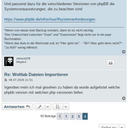
i
Und passend dazu für die verschiedenen Versionen von phpBB die
t
Systemvoraussetzungen, die zu beachten sind:
r
a
g
https://www.phpbb.de/infos/tour/#systemanforderungen
*Wenn von etwas kein Backup existiert, dann ist es nicht wichtig.
*Der Unterschied zwischen "Gast" und "Gastronom" liegt nicht nur in ein paar
Buchstaben.
*Wenn das Auto in die Werkstatt soll, ist "Hier geht nix". - "Äh? Was geht denn nicht?" -
"Ja NIX!" wenig hilfreich.
chris1278
c
Mitglied
Re: Woltlab Dateien Importieren
B
08.07.2026 21:51
e
i
Irgendwo mein ich mal gesehen zu haben da wurde aufgelistet welche
t
phpbb version mit welchen php versionen liefen.
r
a
g
Antworten
c
1
2
3
4
Vorherige
40 Beiträge
Gehe zu