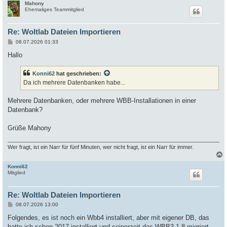
Mahony
c
Ehemaliges Teammitglied
Re: Woltlab Dateien Importieren
B
08.07.2026 01:33
e
i
Hallo
t
r
a
Konni62
hat geschrieben:
g
Da ich mehrere Datenbanken habe...
Mehrere Datenbanken, oder mehrere WBB-Installationen in einer
Datenbank?
Grüße Mahony
Wer fragt, ist ein Narr für fünf Minuten, wer nicht fragt, ist ein Narr für immer.
Konni62
c
Mitglied
Re: Woltlab Dateien Importieren
B
08.07.2026 13:00
e
i
Folgendes, es ist noch ein Wbb4 installiert, aber mit eigener DB, das
t
hatte ich schon 2017 installiert und seinerzeit das WBB3.1.8 migriert,