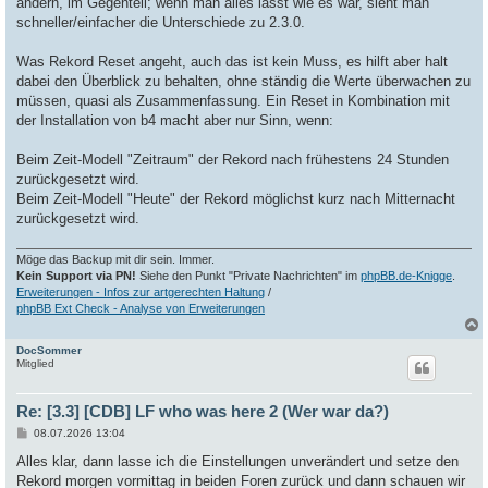
ändern, im Gegenteil; wenn man alles lässt wie es war, sieht man
schneller/einfacher die Unterschiede zu 2.3.0.
Was Rekord Reset angeht, auch das ist kein Muss, es hilft aber halt
dabei den Überblick zu behalten, ohne ständig die Werte überwachen zu
müssen, quasi als Zusammenfassung. Ein Reset in Kombination mit
der Installation von b4 macht aber nur Sinn, wenn:
Beim Zeit-Modell "Zeitraum" der Rekord nach frühestens 24 Stunden
zurückgesetzt wird.
Beim Zeit-Modell "Heute" der Rekord möglichst kurz nach Mitternacht
zurückgesetzt wird.
Möge das Backup mit dir sein. Immer.
Kein Support via PN!
Siehe den Punkt "Private Nachrichten" im
phpBB.de-Knigge
.
Erweiterungen - Infos zur artgerechten Haltung
/
phpBB Ext Check - Analyse von Erweiterungen
DocSommer
c
Mitglied
Re: [3.3] [CDB] LF who was here 2 (Wer war da?)
B
08.07.2026 13:04
e
i
Alles klar, dann lasse ich die Einstellungen unverändert und setze den
t
Rekord morgen vormittag in beiden Foren zurück und dann schauen wir
r