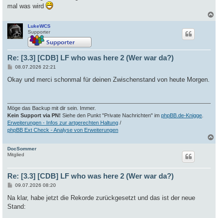
a
mal was wird
g
LukeWCS
c
Supporter
Re: [3.3] [CDB] LF who was here 2 (Wer war da?)
B
08.07.2026 22:21
e
i
Okay und merci schonmal für deinen Zwischenstand von heute Morgen.
t
r
a
g
Möge das Backup mit dir sein. Immer.
Kein Support via PN!
Siehe den Punkt "Private Nachrichten" im
phpBB.de-Knigge
.
Erweiterungen - Infos zur artgerechten Haltung
/
phpBB Ext Check - Analyse von Erweiterungen
DocSommer
c
Mitglied
Re: [3.3] [CDB] LF who was here 2 (Wer war da?)
B
09.07.2026 08:20
e
i
Na klar, habe jetzt die Rekorde zurückgesetzt und das ist der neue
t
Stand:
r
a