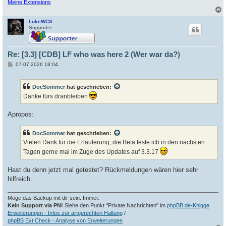
Meine Extensions
LukeWCS
c
Supporter
Re: [3.3] [CDB] LF who was here 2 (Wer war da?)
B
07.07.2026 18:04
e
i
t
DocSommer
hat geschrieben:
r
a
Danke fürs dranbleiben
g
Apropos:
DocSommer
hat geschrieben:
Vielen Dank für die Erläuterung, die Beta teste ich in den nächsten
Tagen gerne mal im Zuge des Updates auf 3.3.17
Hast du denn jetzt mal getestet? Rückmeldungen wären hier sehr
hilfreich.
Möge das Backup mit dir sein. Immer.
Kein Support via PN!
Siehe den Punkt "Private Nachrichten" im
phpBB.de-Knigge
.
Erweiterungen - Infos zur artgerechten Haltung
/
phpBB Ext Check - Analyse von Erweiterungen