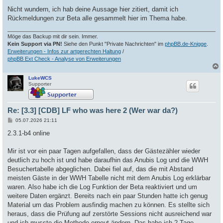
Nicht wundern, ich hab deine Aussage hier zitiert, damit ich
Rückmeldungen zur Beta alle gesammelt hier im Thema habe.
Möge das Backup mit dir sein. Immer.
Kein Support via PN!
Siehe den Punkt "Private Nachrichten" im
phpBB.de-Knigge
.
Erweiterungen - Infos zur artgerechten Haltung
/
phpBB Ext Check - Analyse von Erweiterungen
LukeWCS
c
Supporter
Re: [3.3] [CDB] LF who was here 2 (Wer war da?)
B
05.07.2026 21:11
e
i
2.3.1-b4 online
t
r
a
Mir ist vor ein paar Tagen aufgefallen, dass der Gästezähler wieder
g
deutlich zu hoch ist und habe daraufhin das Anubis Log und die WWH
Besuchertabelle abgeglichen. Dabei fiel auf, das die mit Abstand
meisten Gäste in der WWH Tabelle nicht mit dem Anubis Log erklärbar
waren. Also habe ich die Log Funktion der Beta reaktiviert und um
weitere Daten ergänzt. Bereits nach ein paar Stunden hatte ich genug
Material um das Problem ausfindig machen zu können. Es stellte sich
heraus, dass die Prüfung auf zerstörte Sessions nicht ausreichend war
und ich musste die Methode erneut ändern. Das habe ich 2 Tage