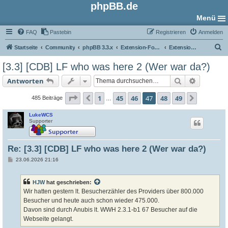
phpBB.de
Menü
FAQ
Pastebin
Registrieren
Anmelden
S
Startseite
Community
phpBB 3.3.x
Extension-Foren
Extensions in Entwicklung
u
[3.3] [CDB] LF who was here 2 (Wer war da?)
c
Suche
Erweiter
Antworten
h
e
Seite
47
von
49
1
45
46
47
48
49
Vorherige
Nächste
485 Beiträge
…
LukeWCS
Supporter
Re: [3.3] [CDB] LF who was here 2 (Wer war da?)
B
23.06.2026 21:16
e
i
t
HJW
hat geschrieben:
r
a
Wir hatten gestern lt. Besucherzähler des Providers über 800.000
g
Besucher und heute auch schon wieder 475.000.
Davon sind durch Anubis lt. WWH 2.3.1-b1 67 Besucher auf die
Webseite gelangt.