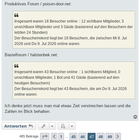
g
Produktives Forum / poison-door.net:
Insgesamt waren 18 Besucher online :: 12 sichtbare Mitglieder, 3
unsichtbare Mitglieder und 3 Gäste (basierend auf den Besuchern der
letzten 24 Stunden)
Der Besucherrekord liegt bei 18 Besuchern, die zwischen Mi 8. Jul
2026 und Do 9. Jul 2026 online waren.
Bastelforum / halstenbek.net:
Insgesamt waren 43 Besucher online :: 1 sichtbares Mitglied, 0
unsichtbare Mitglieder, 1 Bot und 41 Gäste (basierend auf den
heutigen Besuchern)
Der Besucherrekord liegt bei 43 Besuchern, die am Do 9. Jul 2026
online waren.
Ich denke jetzt muss man mal etwas Zeit verstreichen lassen und die
Zahlen im Blick behalten.
Antworten
c
Seite
47
von
49
1
45
46
47
48
49
Vorherige
Nächste
485 Beiträge
…