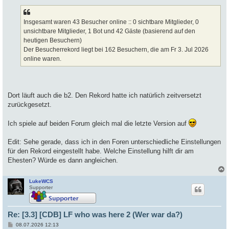
Insgesamt waren 43 Besucher online :: 0 sichtbare Mitglieder, 0
unsichtbare Mitglieder, 1 Bot und 42 Gäste (basierend auf den
heutigen Besuchern)
Der Besucherrekord liegt bei 162 Besuchern, die am Fr 3. Jul 2026
online waren.
Dort läuft auch die b2. Den Rekord hatte ich natürlich zeitversetzt
zurückgesetzt.
Ich spiele auf beiden Forum gleich mal die letzte Version auf
Edit: Sehe gerade, dass ich in den Foren unterschiedliche Einstellungen
für den Rekord eingestellt habe. Welche Einstellung hilft dir am
Ehesten? Würde es dann angleichen.
LukeWCS
c
Supporter
Re: [3.3] [CDB] LF who was here 2 (Wer war da?)
B
08.07.2026 12:13