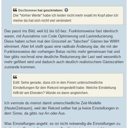
e
i
t
DocSommer
hat geschrieben:
r
a
Die "Vorher Werte" habe ich leider nicht mehr exakt im Kopf aber ich
g
meine da hat sich nicht viel verändert:
Das passt ins Bild, weil b1 bis b3 bez. Funktionsweise fast identisch
waren, mit Ausnahme von Code Optimierung und Lastreduzierung.
Diese haben schon mal den Grossteil an "falschen" Gästen bei WWH
eliminiert. Aber b4 stellt quasi eine radikale Änderung dar, die mit der
Funktionsweise der vorherigen Betas nichts mehr gemeinsam hat und
hier gibts nochmal eine deutliche Reduzierung der Last weil wesentlich
mehr gefiltert wird und dadurch auch deutlich realistischere Gästezahlen
zustande kommen.
Edit: Sehe gerade, dass ich in den Foren unterschiedliche
Einstellungen für den Rekord eingestellt habe. Welche Einstellung
hilft dir am Ehesten? Würde es dann angleichen.
Ich vermute du meinst damit unterschiedliche Zeit-Modelle
(Heute/Zeitraum), weil der Rekord selber hat ja keine Einstellungen in
dem Sinne, da gibts nur An oder Aus.
Was Einstellungen angeht: es ist nicht notwendig die Einstellungen zu