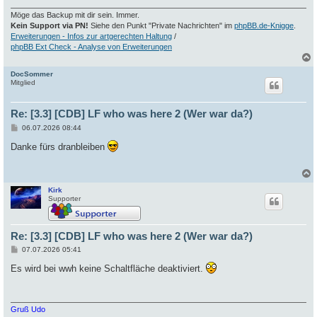
Möge das Backup mit dir sein. Immer.
Kein Support via PN!
Siehe den Punkt "Private Nachrichten" im
phpBB.de-Knigge
.
Erweiterungen - Infos zur artgerechten Haltung
/
phpBB Ext Check - Analyse von Erweiterungen
DocSommer
c
Mitglied
Re: [3.3] [CDB] LF who was here 2 (Wer war da?)
B
06.07.2026 08:44
e
i
Danke fürs dranbleiben
t
r
a
g
Kirk
c
Supporter
Re: [3.3] [CDB] LF who was here 2 (Wer war da?)
B
07.07.2026 05:41
e
i
Es wird bei wwh keine Schaltfläche deaktiviert.
t
r
a
g
Gruß Udo