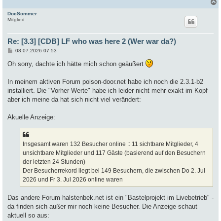
DocSommer
c
Mitglied
Re: [3.3] [CDB] LF who was here 2 (Wer war da?)
B
08.07.2026 07:53
e
i
Oh sorry, dachte ich hätte mich schon geäußert
t
r
a
In meinem aktiven Forum poison-door.net habe ich noch die 2.3.1-b2
g
installiert. Die "Vorher Werte" habe ich leider nicht mehr exakt im Kopf
aber ich meine da hat sich nicht viel verändert:
Akuelle Anzeige:
Insgesamt waren 132 Besucher online :: 11 sichtbare Mitglieder, 4
unsichtbare Mitglieder und 117 Gäste (basierend auf den Besuchern
der letzten 24 Stunden)
Der Besucherrekord liegt bei 149 Besuchern, die zwischen Do 2. Jul
2026 und Fr 3. Jul 2026 online waren
Das andere Forum halstenbek.net ist ein "Bastelprojekt im Livebetrieb" -
da finden sich außer mir noch keine Besucher. Die Anzeige schaut
aktuell so aus: