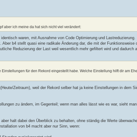
f aber ich meine da hat sich nicht viel verändert:
ast identisch waren, mit Ausnahme von Code Optimierung und Lastreduzierung
 Aber b4 stellt quasi eine radikale Änderung dar, die mit der Funktionsweise 
tliche Reduzierung der Last weil wesentlich mehr gefiltert wird und dadurch 
e Einstellungen für den Rekord eingestellt habe. Welche Einstellung hilft dir am 
(Heute/Zeitraum), weil der Rekord selber hat ja keine Einstellungen in dem Si
ellungen zu ändern, im Gegenteil; wenn man alles lässt wie es war, sieht man
 aber halt dabei den Überblick zu behalten, ohne ständig die Werte überwac
stallation von b4 macht aber nur Sinn, wenn: