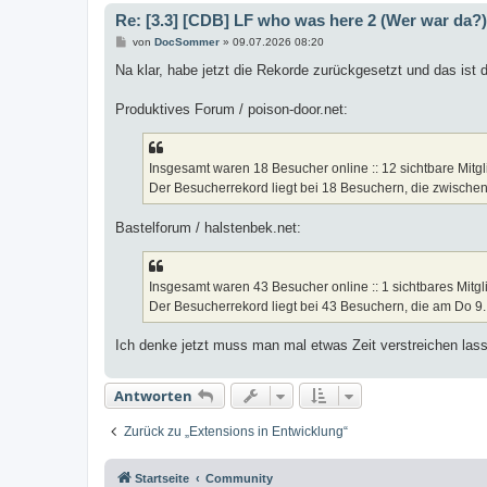
Re: [3.3] [CDB] LF who was here 2 (Wer war da?)
B
von
DocSommer
»
09.07.2026 08:20
e
i
Na klar, habe jetzt die Rekorde zurückgesetzt und das ist 
t
r
a
Produktives Forum / poison-door.net:
g
Insgesamt waren 18 Besucher online :: 12 sichtbare Mitgl
Der Besucherrekord liegt bei 18 Besuchern, die zwischen
Bastelforum / halstenbek.net:
Insgesamt waren 43 Besucher online :: 1 sichtbares Mitgl
Der Besucherrekord liegt bei 43 Besuchern, die am Do 9.
Ich denke jetzt muss man mal etwas Zeit verstreichen lass
Antworten
Zurück zu „Extensions in Entwicklung“
Startseite
Community