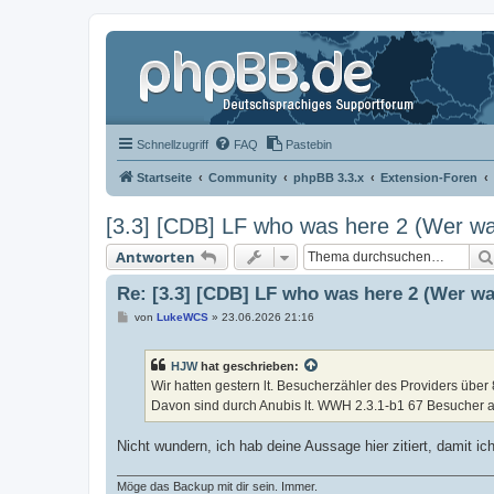
Schnellzugriff
FAQ
Pastebin
Startseite
Community
phpBB 3.3.x
Extension-Foren
[3.3] [CDB] LF who was here 2 (Wer wa
Antworten
Re: [3.3] [CDB] LF who was here 2 (Wer wa
B
von
LukeWCS
»
23.06.2026 21:16
e
i
t
HJW
hat geschrieben:
r
a
Wir hatten gestern lt. Besucherzähler des Providers üb
g
Davon sind durch Anubis lt. WWH 2.3.1-b1 67 Besucher a
Nicht wundern, ich hab deine Aussage hier zitiert, damit 
Möge das Backup mit dir sein. Immer.