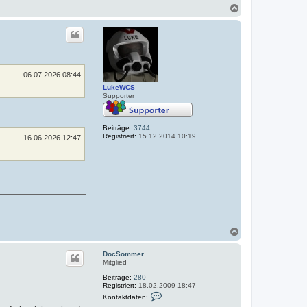
n
N
m
t
m
a
a
e
c
k
r
h
t
o
d
a
b
t
e
e
n
06.07.2026 08:44
n
v
LukeWCS
o
Supporter
n
K
i
Beiträge:
3744
r
Registriert:
15.12.2014 10:19
k
16.06.2026 12:47
N
a
c
DocSommer
h
Mitglied
o
Beiträge:
280
b
Registriert:
18.02.2009 18:47
e
K
Kontaktdaten:
n
o