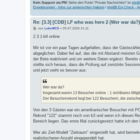
Kein Support via PN!
Siehe den Punkt "Private Nachrichten" im
phpB
Erweiterungen - Infos zur artgerechten Haltung
/
phpBB Ext Check - A
Re: [3.3] [CDB] LF who was here 2 (Wer war da?)
B
von
LukeWCS
»
05.07.2026 21:11
e
i
2.3.1-b4 online
t
r
a
Mir ist vor ein paar Tagen aufgefallen, dass der Gästezäh
g
abgeglichen. Dabei fiel auf, das die mit Abstand meisten 
der Beta reaktiviert und um weitere Daten ergänzt. Bereit
stellte sich heraus, dass die Prüfung auf zerstörte Sessi
und jetzt sieht es besser aus:
Wer war da?
Insgesamt waren 13 Besucher online :: 1 sichtbares Mitgl
Der Besucherrekord liegt bei 122 Besuchern, die zwische
Von den 3 Gästen war ein amerikanischer Besucher mit PC 
Rekord "122" stammt noch von b3 und wenn ich diesen Rek
Bereich liegen. Das erste Mal zurückgesetzt hatte ich den
Wer als Zeit-Modell "Zeitraum" eingestellt hat, wird bemerk
realistischeren Anzahl eingependelt hat.