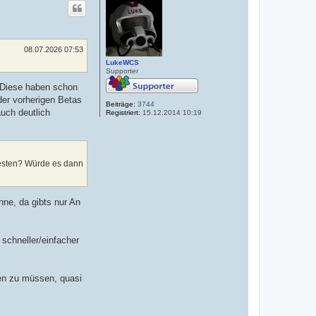
h
o
b
e
n
08.07.2026 07:53
LukeWCS
Supporter
. Diese haben schon
der vorherigen Betas
Beiträge:
3744
auch deutlich
Registriert:
15.12.2014 10:19
Ehesten? Würde es dann
nne, da gibts nur An
 schneller/einfacher
hen zu müssen, quasi