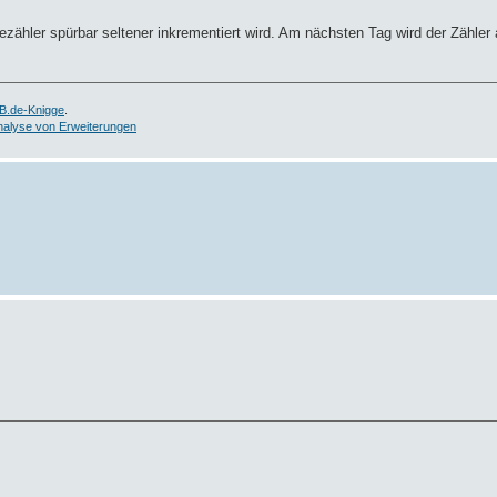
stezähler spürbar seltener inkrementiert wird. Am nächsten Tag wird der Zähl
B.de-Knigge
.
nalyse von Erweiterungen