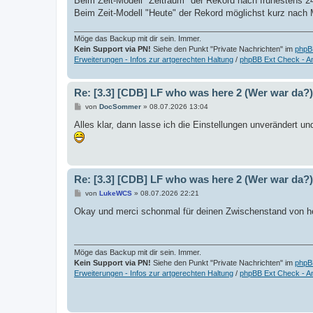
Beim Zeit-Modell "Zeitraum" der Rekord nach frühestens 2
Beim Zeit-Modell "Heute" der Rekord möglichst kurz nach M
Möge das Backup mit dir sein. Immer.
Kein Support via PN!
Siehe den Punkt "Private Nachrichten" im
phpB
Erweiterungen - Infos zur artgerechten Haltung
/
phpBB Ext Check - A
Re: [3.3] [CDB] LF who was here 2 (Wer war da?)
B
von
DocSommer
»
08.07.2026 13:04
e
i
Alles klar, dann lasse ich die Einstellungen unverändert 
t
r
a
g
Re: [3.3] [CDB] LF who was here 2 (Wer war da?)
B
von
LukeWCS
»
08.07.2026 22:21
e
i
Okay und merci schonmal für deinen Zwischenstand von h
t
r
a
g
Möge das Backup mit dir sein. Immer.
Kein Support via PN!
Siehe den Punkt "Private Nachrichten" im
phpB
Erweiterungen - Infos zur artgerechten Haltung
/
phpBB Ext Check - A