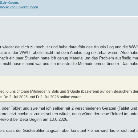
B.de-Knigge
.
nalyse von Erweiterungen
ler wieder deutlich zu hoch ist und habe daraufhin das Anubis Log und die W
Gäste in der WWH Tabelle nicht mit dem Anubis Log erklärbar waren. Also habe
s nach ein paar Stunden hatte ich genug Material um das Problem ausfindig 
ons nicht ausreichend war und ich musste die Methode erneut ändern. Das habe
ied, 0 unsichtbare Mitglieder, 9 Bots und 3 Gäste (basierend auf den Besuchern der
n Do 2. Jul 2026 und Fr 3. Jul 2026 online waren.
oder Tablet und zweimal ich selber mit 2 verschiedenen Geräten (Tablet und
ord jetzt nochmal zurücksetzen würde, dann würde der neue Rekord im unter
 Rekord bei Beta Beginn am 10.6.2026.
en, dass der Gästezähler langsam aber konstant kleiner wird, bis er sich auf e