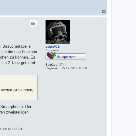
N
a
c
h
o
b
e
n
WH Besuchertabelle
LukeWCS
Supporter
 ich die Log Funktion
machen zu können. Es
 ich 2 Tage getestet
Beiträge:
3744
Registriert:
15.12.2014 10:19
 letzten 24 Stunden)
 Smartphone). Der
en zweistelligen
iner deutlich