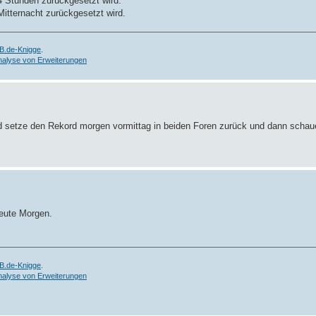
4 Stunden zurückgesetzt wird.
itternacht zurückgesetzt wird.
B.de-Knigge
.
nalyse von Erweiterungen
und setze den Rekord morgen vormittag in beiden Foren zurück und dann schau
eute Morgen.
B.de-Knigge
.
nalyse von Erweiterungen