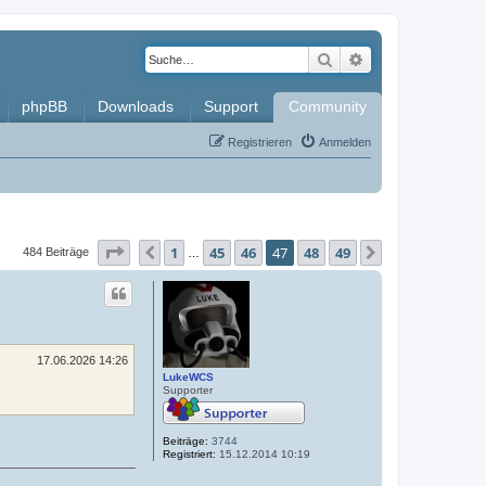
Suche
Erweiterte Such
phpBB
Downloads
Support
Community
Registrieren
Anmelden
Seite
47
von
49
1
45
46
47
48
49
Vorherige
Nächste
484 Beiträge
…
17.06.2026 14:26
LukeWCS
Supporter
Beiträge:
3744
Registriert:
15.12.2014 10:19