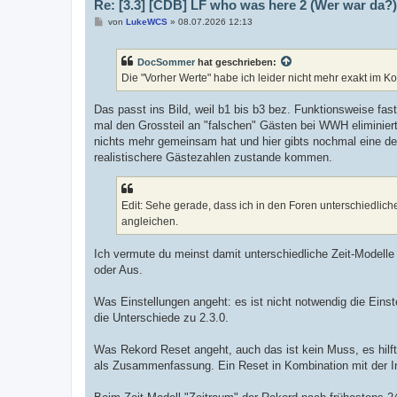
Re: [3.3] [CDB] LF who was here 2 (Wer war da?)
B
von
LukeWCS
»
08.07.2026 12:13
e
i
t
DocSommer
hat geschrieben:
r
a
Die "Vorher Werte" habe ich leider nicht mehr exakt im Kop
g
Das passt ins Bild, weil b1 bis b3 bez. Funktionsweise f
mal den Grossteil an "falschen" Gästen bei WWH eliminiert.
nichts mehr gemeinsam hat und hier gibts nochmal eine deu
realistischere Gästezahlen zustande kommen.
Edit: Sehe gerade, dass ich in den Foren unterschiedlich
angleichen.
Ich vermute du meinst damit unterschiedliche Zeit-Modelle 
oder Aus.
Was Einstellungen angeht: es ist nicht notwendig die Einst
die Unterschiede zu 2.3.0.
Was Rekord Reset angeht, auch das ist kein Muss, es hilft
als Zusammenfassung. Ein Reset in Kombination mit der In