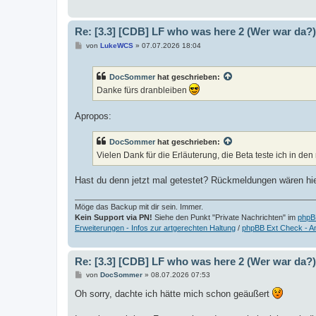
Re: [3.3] [CDB] LF who was here 2 (Wer war da?)
B
von
LukeWCS
»
07.07.2026 18:04
e
i
t
DocSommer
hat geschrieben:
r
a
Danke fürs dranbleiben
g
Apropos:
DocSommer
hat geschrieben:
Vielen Dank für die Erläuterung, die Beta teste ich in 
Hast du denn jetzt mal getestet? Rückmeldungen wären hier
Möge das Backup mit dir sein. Immer.
Kein Support via PN!
Siehe den Punkt "Private Nachrichten" im
phpB
Erweiterungen - Infos zur artgerechten Haltung
/
phpBB Ext Check - A
Re: [3.3] [CDB] LF who was here 2 (Wer war da?)
B
von
DocSommer
»
08.07.2026 07:53
e
i
Oh sorry, dachte ich hätte mich schon geäußert
t
r