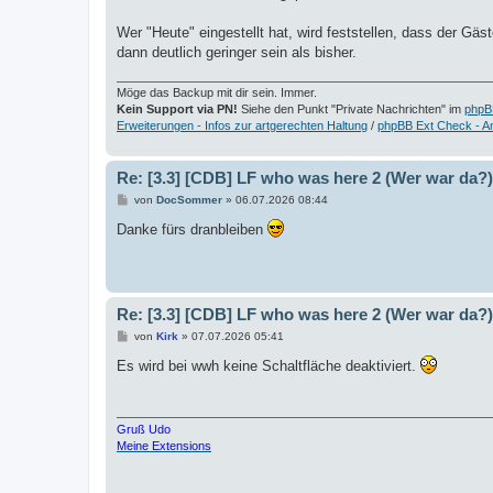
Wer "Heute" eingestellt hat, wird feststellen, dass der Gä
dann deutlich geringer sein als bisher.
Möge das Backup mit dir sein. Immer.
Kein Support via PN!
Siehe den Punkt "Private Nachrichten" im
phpB
Erweiterungen - Infos zur artgerechten Haltung
/
phpBB Ext Check - A
Re: [3.3] [CDB] LF who was here 2 (Wer war da?)
B
von
DocSommer
»
06.07.2026 08:44
e
i
Danke fürs dranbleiben
t
r
a
g
Re: [3.3] [CDB] LF who was here 2 (Wer war da?)
B
von
Kirk
»
07.07.2026 05:41
e
i
Es wird bei wwh keine Schaltfläche deaktiviert.
t
r
a
g
Gruß Udo
Meine Extensions