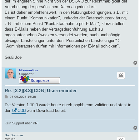
der im engeren Sinne nicht von der DSGVO zur Rechtmäßigkeit der
Verarbeitung der persönlichen Daten abgedeckt ist.
Es ist daher empfehlenswert, in den Nutzungsbedingungen, z.B. mit
einem Punkt "Kommunikation", und/oder der Datenschutzerklärung,
z.B. mit einem Punkt "Kontaktaufnahme per E-Mail", klarzustellen,
dass E-Mails neben der Vertragsdurchführung auch zu
organisatorischen Zwecken versendet werden; auch unabhängig
etwaiger Einstellungen unter den "Persönlichen Einstellungen" >
"Administratoren dürfen mir Informationen per E-Mail schicken".
Gruß Joe
Mike-on-Tour
c
Supporter
Re: [3.2][3.3][CDB] Userreminder
B
26.09.2025 16:38
e
i
Die Version 1.10.0 wurde heute durch phpbb.com validiert und steht in
t
der
CDB
zum Download bereit.
r
a
g
Kein Support über PN!
DocSommer
c
Mitglied