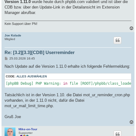
i
Version 1.11.0
wurde heute durch phpbb.com validiert und ist über die
t
CDB bzw. über den Update-Link in der Detailansicht im Extension
r
a
Manager abrufbar.
g
Kein Support über PN!
Joe Kolade
c
Mitglied
Re: [3.2][3.3][CDB] Userreminder
B
25.03.2026 16:45
e
i
Nach Update auf die Version 1.11.0 erhalte ich folgende Fehlermeldung:
t
r
CODE:
a
ALLES AUSWÄHLEN
g
[phpBB Debug] PHP Warning: 
in
 file [ROOT]/phpbb/class_loader.
Tatsächlich ist in der Version 1.10. die Datei mot_ur_reminder_cron.php
vorhanden, in der 1.11.0 nicht, dafür die Datei
mot_ur_mail_limit_time.php.
Gruß Joe
Mike-on-Tour
c
Supporter