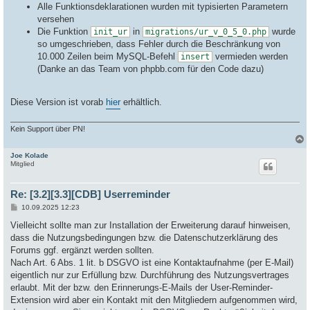
Alle Funktionsdeklarationen wurden mit typisierten Parametern
versehen
Die Funktion
in
wurde
init_ur
migrations/ur_v_0_5_0.php
so umgeschrieben, dass Fehler durch die Beschränkung von
10.000 Zeilen beim MySQL-Befehl
vermieden werden
insert
(Danke an das Team von phpbb.com für den Code dazu)
Diese Version ist vorab
hier
erhältlich.
Kein Support über PN!
Joe Kolade
c
Mitglied
Re: [3.2][3.3][CDB] Userreminder
B
10.09.2025 12:23
e
i
Vielleicht sollte man zur Installation der Erweiterung darauf hinweisen,
t
dass die Nutzungsbedingungen bzw. die Datenschutzerklärung des
r
a
Forums ggf. ergänzt werden sollten.
g
Nach Art. 6 Abs. 1 lit. b DSGVO ist eine Kontaktaufnahme (per E-Mail)
eigentlich nur zur Erfüllung bzw. Durchführung des Nutzungsvertrages
erlaubt. Mit der bzw. den Erinnerungs-E-Mails der User-Reminder-
Extension wird aber ein Kontakt mit den Mitgliedern aufgenommen wird,