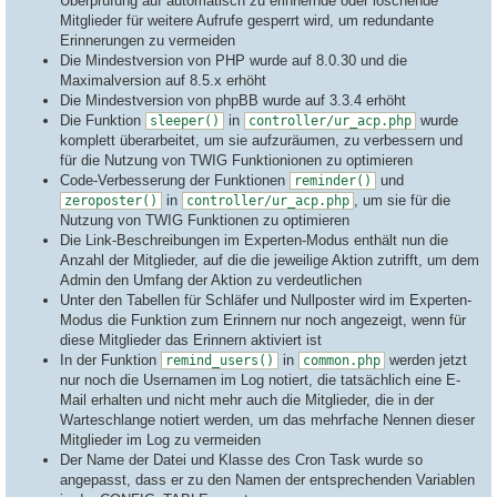
Überprüfung auf automatisch zu erinnernde oder löschende
Mitglieder für weitere Aufrufe gesperrt wird, um redundante
Erinnerungen zu vermeiden
Die Mindestversion von PHP wurde auf 8.0.30 und die
Maximalversion auf 8.5.x erhöht
Die Mindestversion von phpBB wurde auf 3.3.4 erhöht
Die Funktion
in
wurde
sleeper()
controller/ur_acp.php
komplett überarbeitet, um sie aufzuräumen, zu verbessern und
für die Nutzung von TWIG Funktionionen zu optimieren
Code-Verbesserung der Funktionen
und
reminder()
in
, um sie für die
zeroposter()
controller/ur_acp.php
Nutzung von TWIG Funktionen zu optimieren
Die Link-Beschreibungen im Experten-Modus enthält nun die
Anzahl der Mitglieder, auf die die jeweilige Aktion zutrifft, um dem
Admin den Umfang der Aktion zu verdeutlichen
Unter den Tabellen für Schläfer und Nullposter wird im Experten-
Modus die Funktion zum Erinnern nur noch angezeigt, wenn für
diese Mitglieder das Erinnern aktiviert ist
In der Funktion
in
werden jetzt
remind_users()
common.php
nur noch die Usernamen im Log notiert, die tatsächlich eine E-
Mail erhalten und nicht mehr auch die Mitglieder, die in der
Warteschlange notiert werden, um das mehrfache Nennen dieser
Mitglieder im Log zu vermeiden
Der Name der Datei und Klasse des Cron Task wurde so
angepasst, dass er zu den Namen der entsprechenden Variablen