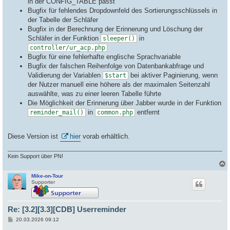
in der CONFIG_TABLE passt
Bugfix für fehlendes Dropdownfeld des Sortierungsschlüssels in
der Tabelle der Schläfer
Bugfix in der Berechnung der Erinnerung und Löschung der
Schläfer in der Funktion
in
sleeper()
controller/ur_acp.php
Bugfix für eine fehlerhafte englische Sprachvariable
Bugfix der falschen Reihenfolge von Datenbankabfrage und
Validierung der Variablen
bei aktiver Paginierung, wenn
$start
der Nutzer manuell eine höhere als der maximalen Seitenzahl
auswählte, was zu einer leeren Tabelle führte
Die Möglichkeit der Erinnerung über Jabber wurde in der Funktion
in
entfernt
reminder_mail()
common.php
Diese Version ist
hier
vorab erhältlich.
Kein Support über PN!
Mike-on-Tour
c
Supporter
Re: [3.2][3.3][CDB] Userreminder
B
20.03.2026 09:12
e