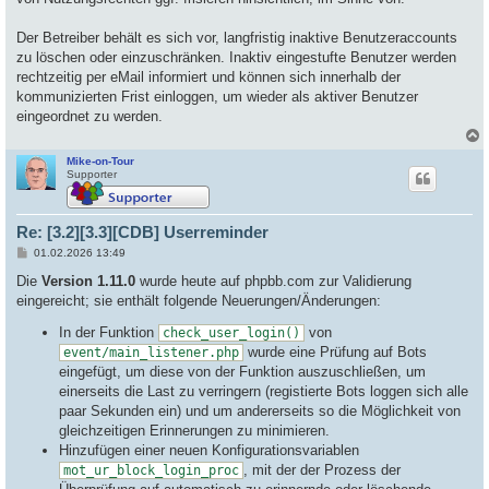
Der Betreiber behält es sich vor, langfristig inaktive Benutzeraccounts
zu löschen oder einzuschränken. Inaktiv eingestufte Benutzer werden
rechtzeitig per eMail informiert und können sich innerhalb der
kommunizierten Frist einloggen, um wieder als aktiver Benutzer
eingeordnet zu werden.
Mike-on-Tour
c
Supporter
Re: [3.2][3.3][CDB] Userreminder
B
01.02.2026 13:49
e
i
Die
Version 1.11.0
wurde heute auf phpbb.com zur Validierung
t
eingereicht; sie enthält folgende Neuerungen/Änderungen:
r
a
In der Funktion
von
g
check_user_login()
wurde eine Prüfung auf Bots
event/main_listener.php
eingefügt, um diese von der Funktion auszuschließen, um
einerseits die Last zu verringern (registierte Bots loggen sich alle
paar Sekunden ein) und um andererseits so die Möglichkeit von
gleichzeitigen Erinnerungen zu minimieren.
Hinzufügen einer neuen Konfigurationsvariablen
, mit der der Prozess der
mot_ur_block_login_proc