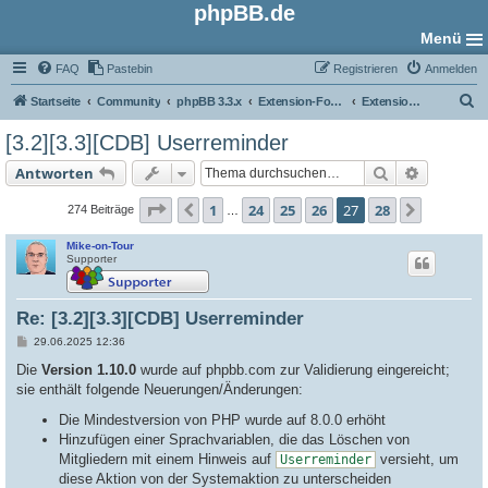
phpBB.de
Menü
FAQ
Pastebin
Registrieren
Anmelden
S
Startseite
Community
phpBB 3.3.x
Extension-Foren
Extensions in Entwicklung
u
[3.2][3.3][CDB] Userreminder
c
Suche
Erweiter
Antworten
h
e
Seite
27
von
28
1
24
25
26
27
28
Vorherige
Nächste
274 Beiträge
…
Mike-on-Tour
Supporter
Re: [3.2][3.3][CDB] Userreminder
B
29.06.2025 12:36
e
i
Die
Version 1.10.0
wurde auf phpbb.com zur Validierung eingereicht;
t
sie enthält folgende Neuerungen/Änderungen:
r
a
Die Mindestversion von PHP wurde auf 8.0.0 erhöht
g
Hinzufügen einer Sprachvariablen, die das Löschen von
Mitgliedern mit einem Hinweis auf
versieht, um
Userreminder
diese Aktion von der Systemaktion zu unterscheiden