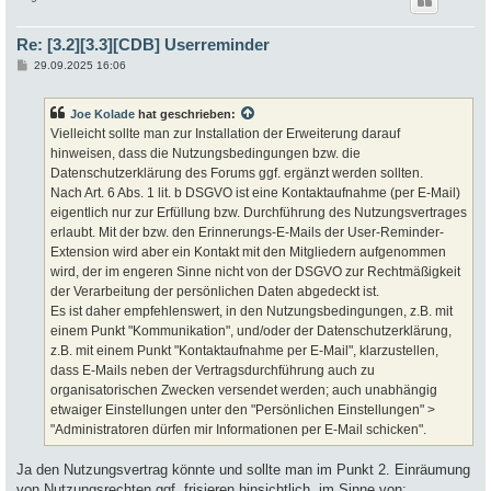
Re: [3.2][3.3][CDB] Userreminder
B
29.09.2025 16:06
e
i
t
Joe Kolade
hat geschrieben:
r
a
Vielleicht sollte man zur Installation der Erweiterung darauf
g
hinweisen, dass die Nutzungsbedingungen bzw. die
Datenschutzerklärung des Forums ggf. ergänzt werden sollten.
Nach Art. 6 Abs. 1 lit. b DSGVO ist eine Kontaktaufnahme (per E-Mail)
eigentlich nur zur Erfüllung bzw. Durchführung des Nutzungsvertrages
erlaubt. Mit der bzw. den Erinnerungs-E-Mails der User-Reminder-
Extension wird aber ein Kontakt mit den Mitgliedern aufgenommen
wird, der im engeren Sinne nicht von der DSGVO zur Rechtmäßigkeit
der Verarbeitung der persönlichen Daten abgedeckt ist.
Es ist daher empfehlenswert, in den Nutzungsbedingungen, z.B. mit
einem Punkt "Kommunikation", und/oder der Datenschutzerklärung,
z.B. mit einem Punkt "Kontaktaufnahme per E-Mail", klarzustellen,
dass E-Mails neben der Vertragsdurchführung auch zu
organisatorischen Zwecken versendet werden; auch unabhängig
etwaiger Einstellungen unter den "Persönlichen Einstellungen" >
"Administratoren dürfen mir Informationen per E-Mail schicken".
Ja den Nutzungsvertrag könnte und sollte man im Punkt 2. Einräumung
von Nutzungsrechten ggf. frisieren hinsichtlich, im Sinne von: