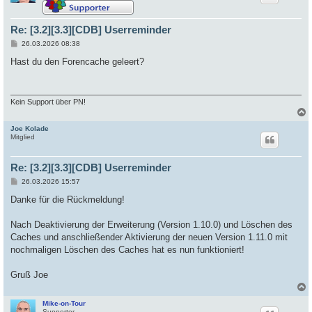
Re: [3.2][3.3][CDB] Userreminder
B
26.03.2026 08:38
e
i
Hast du den Forencache geleert?
t
r
a
g
Kein Support über PN!
Joe Kolade
c
Mitglied
Re: [3.2][3.3][CDB] Userreminder
B
26.03.2026 15:57
e
i
Danke für die Rückmeldung!
t
r
a
Nach Deaktivierung der Erweiterung (Version 1.10.0) und Löschen des
g
Caches und anschließender Aktivierung der neuen Version 1.11.0 mit
nochmaligen Löschen des Caches hat es nun funktioniert!
Gruß Joe
Mike-on-Tour
c
Supporter