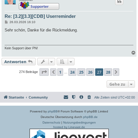
Re: [3.2][3.3][CDB] Userreminder
B
26.03.2026 16:10
e
i
Sehr schön, Danke für die Rückmeldung.
t
r
a
g
Kein Support über PN!
Antworten
c
Seite
27
von
28
1
24
25
26
27
28
Vorherige
Nächste
274 Beiträge
…
Gehe zu
Startseite
Community
Alle Zeiten sind
UTC+02:00
Powered by
phpBB
® Forum Software © phpBB Limited
Deutsche Übersetzung durch
phpBB.de
Datenschutz
|
Nutzungsbedingungen
hosted by Linevast.de